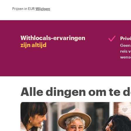
Prijzen in EUR
·
Wijzigen
Withlocals-ervaringen
Priv
zijn altijd
Geen 
reis 
wens
Alle dingen om te 