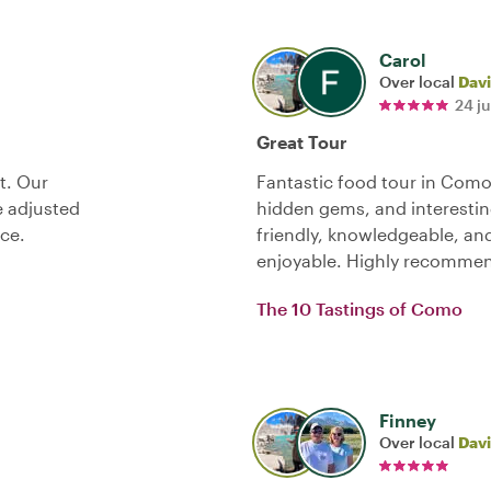
Carol
Over local
Dav
24 j
Great Tour
t. Our
Fantastic food tour in Como
e adjusted
hidden gems, and interesting
nce.
friendly, knowledgeable, an
enjoyable. Highly recomme
The 10 Tastings of Como
Finney
Over local
Dav