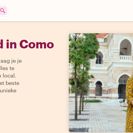
d in Como
aag je je
les te
 local.
et beste
 unieke