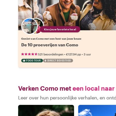
Kies jouw favoriete local
Geniet van Como met een host van jouw keuze
De 10 proeverijen van Como
•
•
521 beoordelingen
€127.94
pp
3 uur
FOOD TOUR
DIRECT BEVESTIGD
Verken Como met
een local naar
Leer over hun persoonlijke verhalen, en on