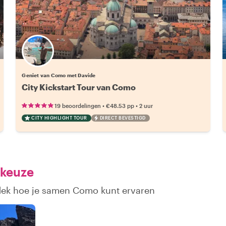
Geniet van Como met Davide
City Kickstart Tour van Como
•
•
19 beoordelingen
€48.53
pp
2 uur
CITY HIGHLIGHT TOUR
DIRECT BEVESTIGD
 keuze
tdek hoe je samen Como kunt ervaren