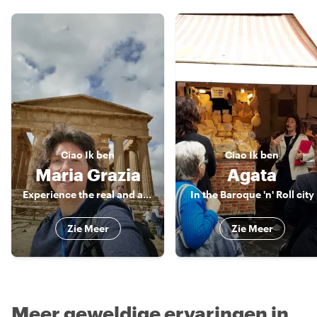
Ciao
Ik ben
Ciao
Ik ben
Maria Grazia
Agata
Experience the real and authentic Sicily
In the Baroque 'n' Roll city
Zie Meer
Zie Meer
Meer geweldige ervaringen in