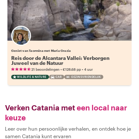
Geniet van Taormina met Maria Grazia
Reis door de Alcantara Vallei: Verborgen
Juweel van de Natuur
•
•
21 beoordelingen
€128.68
pp
4 uur
WILDLIFE & NATURE
CAR
GEZINSVRIENDELIJK
Verken Catania met
een local naar
keuze
Leer over hun persoonlijke verhalen, en ontdek hoe je
samen Catania kunt ervaren