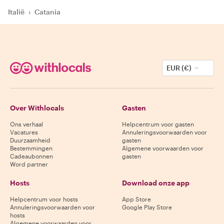
Italië
›
Catania
EUR (€)
Over Withlocals
Gasten
Ons verhaal
Helpcentrum voor gasten
Vacatures
Annuleringsvoorwaarden voor
Duurzaamheid
gasten
Bestemmingen
Algemene voorwaarden voor
Cadeaubonnen
gasten
Word partner
Hosts
Download onze app
Helpcentrum voor hosts
App Store
Annuleringsvoorwaarden voor
Google Play Store
hosts
Algemene voorwaarden voor