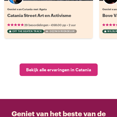
Geniet van Catania met Agata
Geniet van
Catania Street Art en Activisme
Bove V
•
•
29 beoordelingen
€68.00
pp
2 uur
OFF THE BEATEN TRACK
GEZINSVRIENDELIJK
WILDLI
Bekijk alle ervaringen in Catania
Geniet van het beste van de