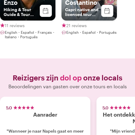
Enzo
Costantino
Hiking & Tour
Capri native and
Guide & Tour
licensed tour
Leader
guide
11 reviews
21 reviews
English・Español・Français・
English・Español・Português
Italiano・Português
Reizigers zijn
dol op
onze locals
Beoordelingen van gasten over onze tours en locals
5.0
5.0
Aanrader
Het ontdekke
"Wanneer je naar Napels gaat en meer
"Mijn vriend