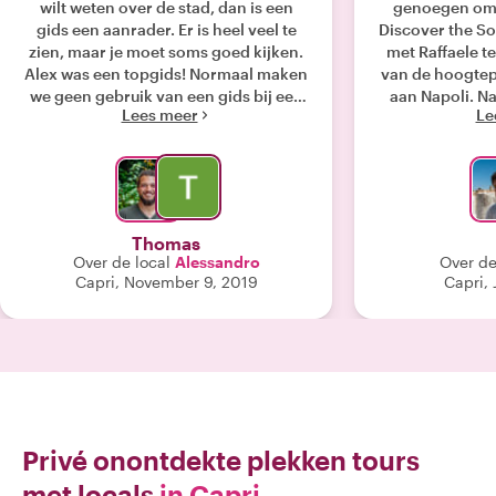
wilt weten over de stad, dan is een
genoegen om 
gids een aanrader. Er is heel veel te
Discover the So
zien, maar je moet soms goed kijken.
met Raffaele t
Alex was een topgids! Normaal maken
van de hoogtep
we geen gebruik van een gids bij een
aan Napoli. Na een kort bezoek aan
Lees meer
Le
stedentrip, maar dit heeft de
Napels meer dan
verwachtingen ruimschoots
ik een dieper 
overtroffen! "
geschiedenis, 
mensen van de 
precies dat. Z
was duidelijk in
Thomas
detail en ver
Over de local
Alessandro
Over de
onderweg deelde. Wat me he
Capri, November 9, 2019
Capri,
imponeerde, w
de stad tot 
leerden over de
rijke religieu
Gennaro, 
streetfood, lite
geschieden
fascinerende pl
Privé onontdekte plekken tours
deskundig, bo
met locals
in Capri
creëerde een