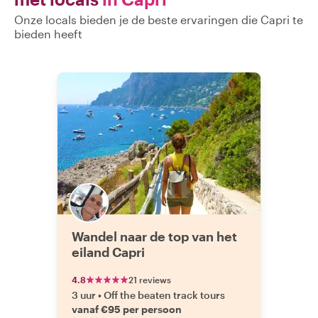
aanvoelde als
Onze locals bieden je de beste ervaringen die Capri te
rondgeleid wo
bieden heeft
lokale vriend. Aan het einde van de
tour had ik niet 
Napoli had gezie
ziel begon te begrijpen
bezoekt en me
typische toerist
ten zeerste 
Raffaele te do
met een groter
opmerkelijke s
het door de 
gevormd. Dank je, Raffaele, dat je me
deze keer Nap
e
Wandel naar de top van het
eiland Capri
4.8
21 reviews
3 uur
•
Off the beaten track tours
vanaf €95 per persoon