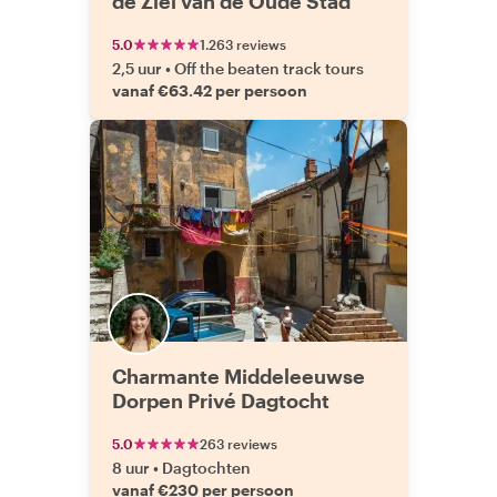
de Ziel van de Oude Stad
5.0
1.263 reviews
2,5 uur
•
Off the beaten track tours
vanaf €63.42 per persoon
Charmante Middeleeuwse
Dorpen Privé Dagtocht
5.0
263 reviews
8 uur
•
Dagtochten
vanaf €230 per persoon