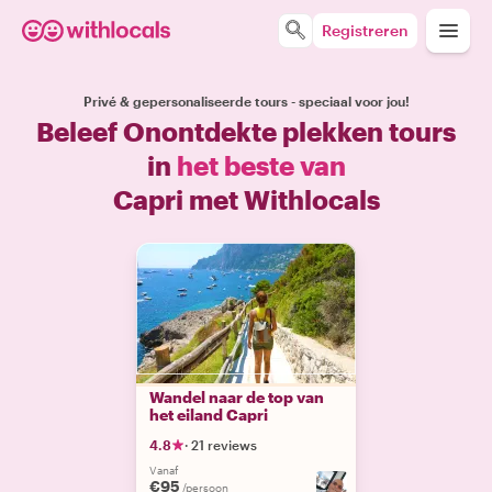
Registreren
Privé & gepersonaliseerde tours - speciaal voor jou!
Beleef Onontdekte plekken tours
in
het beste van
Capri met Withlocals
Wandel naar de top van
het eiland Capri
4.8
·
21 reviews
Vanaf
€95
/persoon