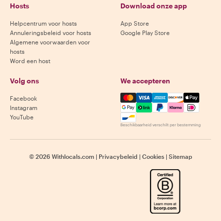
Hosts
Download onze app
Helpcentrum voor hosts
App Store
Annuleringsbeleid voor hosts
Google Play Store
Algemene voorwaarden voor
hosts
Word een host
Volg ons
We accepteren
Mastercard, Visa, Amex, Di
Facebook
Instagram
YouTube
Beschikbaarheid verschilt per bestemming
©
2026
Withlocals.com
|
Privacybeleid
|
Cookies
|
Sitemap