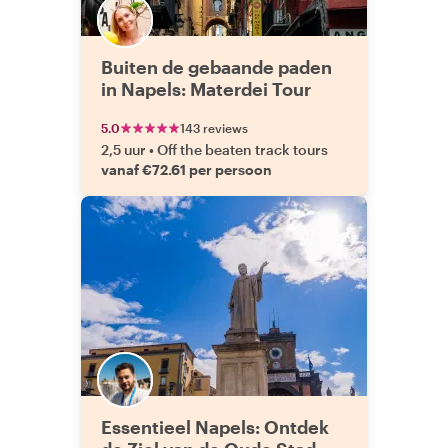
Buiten de gebaande paden
in Napels: Materdei Tour
5.0
143 reviews
2,5 uur
•
Off the beaten track tours
vanaf €72.61 per persoon
Essentieel Napels: Ontdek