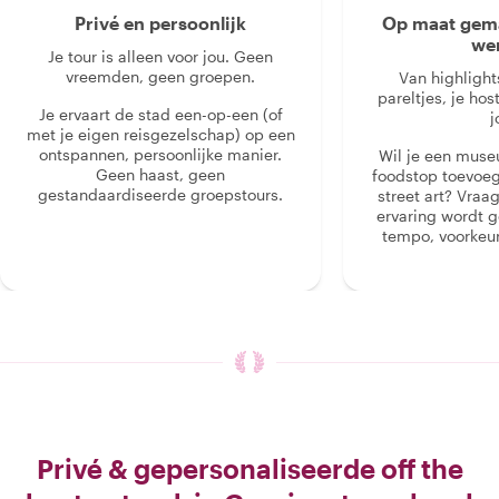
Privé en persoonlijk
Op maat gema
we
Je tour is alleen voor jou. Geen
vreemden, geen groepen.
Van highlight
pareltjes, je hos
Je ervaart de stad een-op-een (of
j
met je eigen reisgezelschap) op een
ontspannen, persoonlijke manier.
Wil je een muse
Geen haast, geen
foodstop toevoeg
gestandaardiseerde groepstours.
street art? Vraa
ervaring wordt 
tempo, voorkeur
Privé & gepersonaliseerde off the