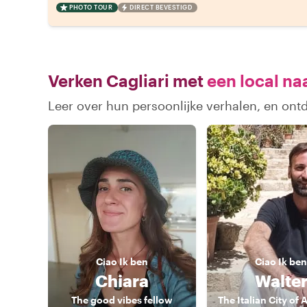
PHOTO TOUR
DIRECT BEVESTIGD
Verken Cagliari met
een local na
Leer over hun persoonlijke verhalen, en ont
Ciao
Ik ben
Ciao
Ik ben
Chiara
Walte
The good vibes fellow