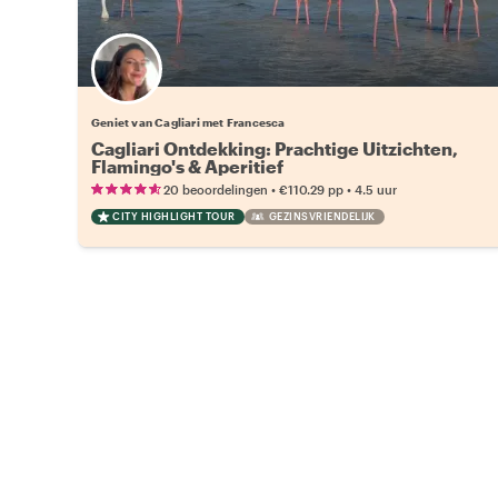
Geniet van Cagliari met Francesca
Cagliari Ontdekking: Prachtige Uitzichten,
Flamingo's & Aperitief
•
•
20 beoordelingen
€110.29
pp
4.5 uur
CITY HIGHLIGHT TOUR
GEZINSVRIENDELIJK