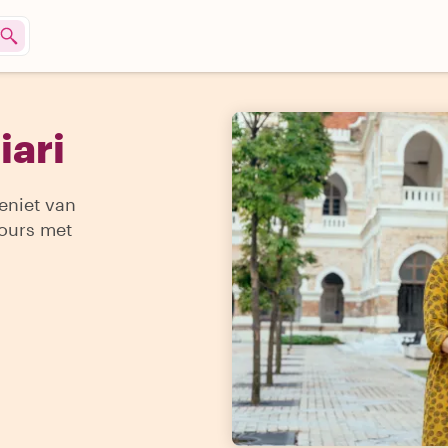
iari
Geniet van
ours met