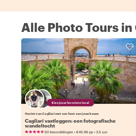
Alle Photo Tours in 
Kies jouw favoriete local
Geniet van Cagliari met een host van jouw keuze
Cagliari vastleggen: een fotografische
wandeltocht
•
•
93 beoordelingen
€45.96
pp
2.5 uur