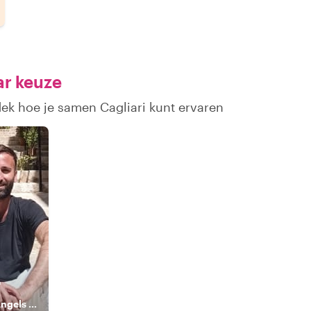
ar keuze
dek hoe je samen Cagliari kunt ervaren
r
The Italian City of Angels Local