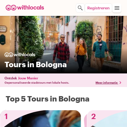
Registreren
Tours in Bologna
Ontdek
Jouw Manier
Gepersonaliseerde stadstours met lokale hosts.
Meer informatie
Top 5 Tours in Bologna
1
2