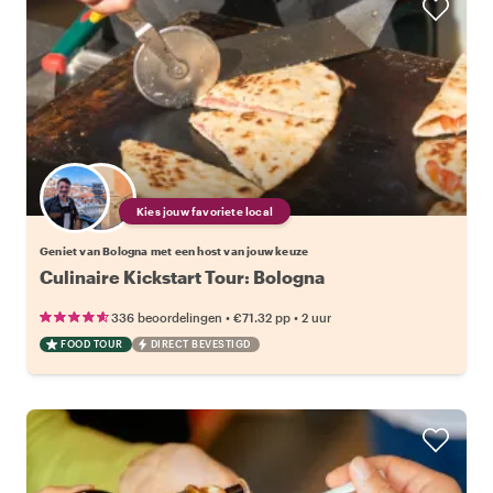
Kies jouw favoriete local
Geniet van Bologna met een host van jouw keuze
Culinaire Kickstart Tour: Bologna
•
•
336 beoordelingen
€71.32
pp
2 uur
FOOD TOUR
DIRECT BEVESTIGD