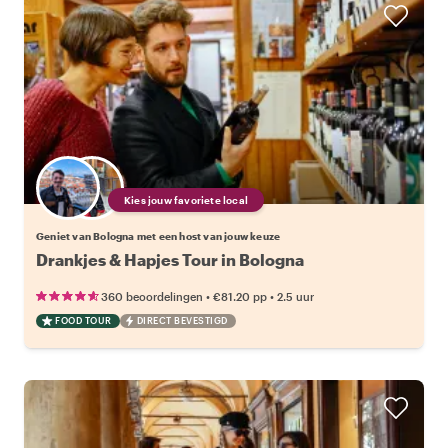
Kies jouw favoriete local
Geniet van Bologna met een host van jouw keuze
Drankjes & Hapjes Tour in Bologna
•
•
360 beoordelingen
€81.20
pp
2.5 uur
FOOD TOUR
DIRECT BEVESTIGD