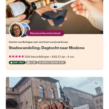
Kies jouw favoriete local
Geniet van Bologna met een host van jouw keuze
Stadswandeling: Dagtocht naar Modena
•
•
308 beoordelingen
€92.37
pp
4 uur
DAY TRIP
CAR
DIRECT BEVESTIGD