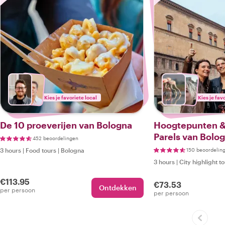
Kies je favoriete local
Kies je fav
De 10 proeverijen van Bologna
Hoogtepunten &
Parels van Bolo
452 beoordelingen
3 hours
|
Food tours
|
Bologna
150 beoordelin
3 hours
|
City highlight t
€113.95
€73.53
Ontdekken
per persoon
per persoon