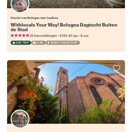
Geniet van Bologna met Isadora
Withlocals Your Way! Bologna Dagtocht Buiten
de Stad
•
•
22 beoordelingen
€161.40
pp
8 uur
DAY TRIP
CAR
DIRECT BEVESTIGD