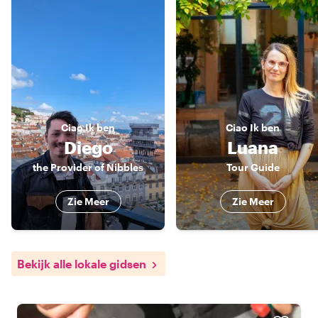
Ciao
Ik ben
Ciao
Ik ben
Diego
Luana
the Provider of Nibbles
Tour Guide
Zie Meer
Zie Meer
Bekijk alle lokale gidsen