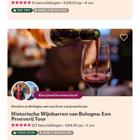
•
•
15 beoordelingen
€218.02
pp
8 uur
DAY TRIP
DIRECT BEVESTIGD
Kies jouw favoriete local
Geniet van Bologna met een host van jouw keuze
Historische Wijnbarren van Bologna: Een
Proeverij Tour
•
•
227 beoordelingen
€84.93
pp
3 uur
FOOD TOUR
DIRECT BEVESTIGD