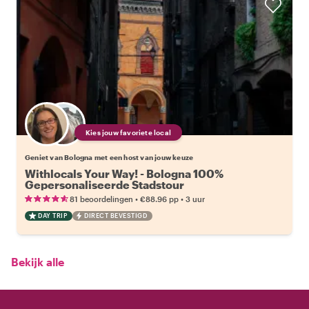
Kies jouw favoriete local
Geniet van Bologna met een host van jouw keuze
Withlocals Your Way! - Bologna 100%
Gepersonaliseerde Stadstour
•
•
81 beoordelingen
€88.96
pp
3 uur
DAY TRIP
DIRECT BEVESTIGD
Bekijk alle