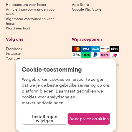
Helpcentrum voor hosts
App Store
Annuleringsvoorwaarden voor
Google Play Store
hosts
Algemene voorwaarden voor
hosts
Word een host
Volg ons
Wij accepteren
Mastercard, Visa, Amex, Di
Facebook
Instagram
YouTube
Beschikbaarheid varieert per bestemming
Cookie-toestemming
We gebruiken cookies om ervoor te zorgen
©
2026
Withlocals.com
|
Privacybeleid
|
Cookies
|
Sitemap
dat we je de beste gebruikerservaring op ons
platform bieden! Daarnaast gebruiken we
cookies voor analytische en
marketingdoeleinden.
Instellingen
Accepteer cookies
wijzigen