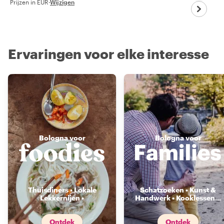
Prijzen in EUR
·
Wijzigen
Ervaringen voor elke interesse
Bologna voor
Bologna voor
Thuisdiners • Lokale
Schatzoeken • Kunst &
Lekkernijen •
Handwerk • Kooklessen
...
Voedselmarkten
...
Ontdek
Ontdek