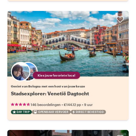
Kies jouw favoriete local
Geniet van Bologna met een host van jouw keuze
Stadsexplorer: Venetië Dagtocht
•
•
146 beoordelingen
€144.12
pp
9 uur
DAY TRIP
OPENBAAR VERVOER
DIRECT BEVESTIGD