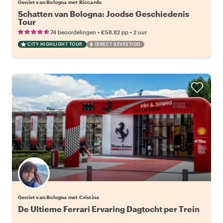
Geniet van Bologna met Riccardo
Schatten van Bologna: Joodse Geschiedenis
Tour
•
•
74 beoordelingen
€58.82
pp
2 uur
CITY HIGHLIGHT TOUR
DIRECT BEVESTIGD
Geniet van Bologna met Cristina
De Ultieme Ferrari Ervaring Dagtocht per Trein