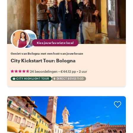
Kies jouw favoriete local
Geniet van Bologna met een host van jouw keuze
City Kickstart Tour: Bologna
•
•
24 beoordelingen
€44.12
pp
2 uur
CITY HIGHLIGHT TOUR
DIRECT BEVESTIGD