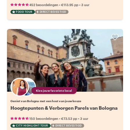
•
•
452 beoordelingen
€113.95
pp
3 uur
FOOD TOUR
DIRECT BEVESTIGD
Kies jouw favoriete local
Geniet van Bologna met een host van jouw keuze
Hoogtepunten & Verborgen Parels van Bologna
•
•
150 beoordelingen
€73.53
pp
3 uur
CITY HIGHLIGHT TOUR
DIRECT BEVESTIGD