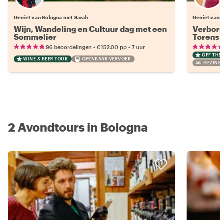
Geniet van Bologna met Sarah
Geniet van
Wijn, Wandeling en Cultuur dag met een
Verbor
Sommelier
Torens
•
•
96 beoordelingen
€152.00
pp
7 uur
OFF TH
WINE & BEER TOUR
OPENBAAR VERVOER
GEZINS
2 Avondtours in Bologna