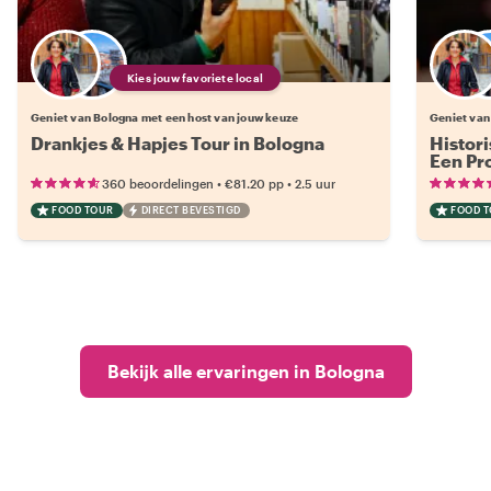
Kies jouw favoriete local
Geniet van Bologna met een host van jouw keuze
Geniet van
Drankjes & Hapjes Tour in Bologna
Histor
Een Pro
•
•
360 beoordelingen
€81.20
pp
2.5 uur
FOOD TOUR
DIRECT BEVESTIGD
FOOD 
Bekijk alle ervaringen in Bologna