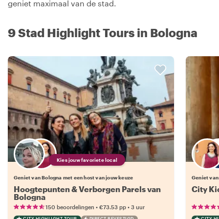
geniet maximaal van de stad.
9 Stad Highlight Tours in Bologna
Kies jouw favoriete local
Geniet van Bologna met een host van jouw keuze
Geniet van
Hoogtepunten & Verborgen Parels van
City Ki
Bologna
•
•
150 beoordelingen
€73.53
pp
3 uur
CITY HIGHLIGHT TOUR
DIRECT BEVESTIGD
CITY H