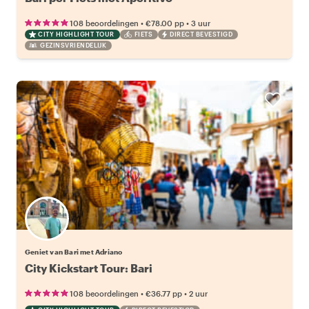
•
•
108 beoordelingen
€78.00
pp
3 uur
CITY HIGHLIGHT TOUR
FIETS
DIRECT BEVESTIGD
GEZINSVRIENDELIJK
Geniet van Bari met Adriano
City Kickstart Tour: Bari
•
•
108 beoordelingen
€36.77
pp
2 uur