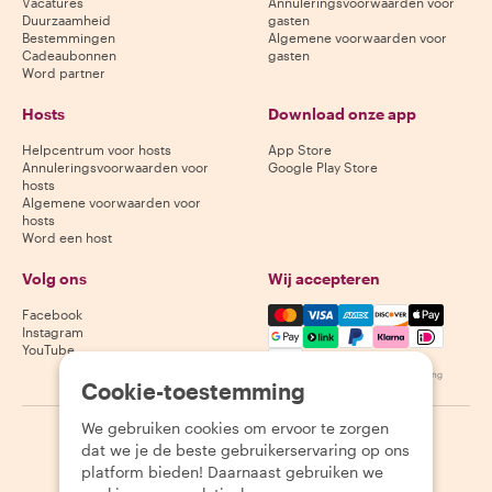
Vacatures
Annuleringsvoorwaarden voor
Duurzaamheid
gasten
Bestemmingen
Algemene voorwaarden voor
Cadeaubonnen
gasten
Word partner
Hosts
Download onze app
Helpcentrum voor hosts
App Store
Annuleringsvoorwaarden voor
Google Play Store
hosts
Algemene voorwaarden voor
hosts
Word een host
Volg ons
Wij accepteren
Mastercard, Visa, Amex, Di
Facebook
Instagram
YouTube
Beschikbaarheid varieert per bestemming
Cookie-toestemming
We gebruiken cookies om ervoor te zorgen
©
2026
Withlocals.com
|
Privacybeleid
|
Cookies
|
Sitemap
dat we je de beste gebruikerservaring op ons
platform bieden! Daarnaast gebruiken we