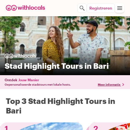
Registreren
Stad Highlight Tours in Bari
Ontdek
Jouw Manier
Gepersonaliseerde stadstours met lokale hosts.
Meer informatie
Top 3 Stad Highlight Tours in
Bari
1
2