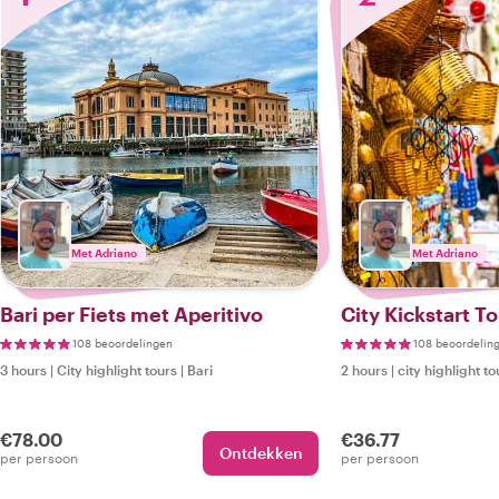
Met Adriano
Met Adriano
Bari per Fiets met Aperitivo
City Kickstart To
108 beoordelingen
108 beoordelin
3 hours
|
City highlight tours
|
Bari
2 hours
|
city highlight to
€78.00
€36.77
Ontdekken
per persoon
per persoon