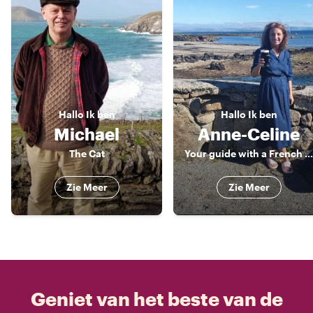
Hallo
Ik ben
Hallo
Ik ben
Michael
Anne-Celine
The Cat
Your guide with a French twist
Zie Meer
Zie Meer
Geniet van het beste van de