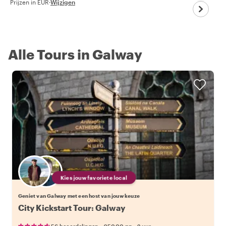
Prijzen in EUR
·
Wijzigen
Alle Tours in Galway
Kies jouw favoriete local
Geniet van Galway met een host van jouw keuze
City Kickstart Tour: Galway
•
•