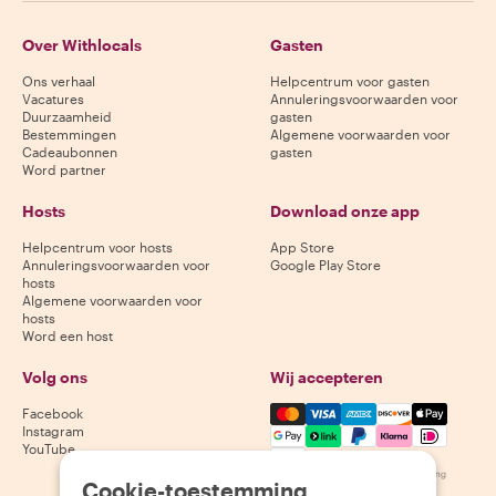
Over Withlocals
Gasten
Ons verhaal
Helpcentrum voor gasten
Vacatures
Annuleringsvoorwaarden voor
Duurzaamheid
gasten
Bestemmingen
Algemene voorwaarden voor
Cadeaubonnen
gasten
Word partner
Hosts
Download onze app
Helpcentrum voor hosts
App Store
Annuleringsvoorwaarden voor
Google Play Store
hosts
Algemene voorwaarden voor
hosts
Word een host
Volg ons
Wij accepteren
Mastercard, Visa, Amex, Di
Facebook
Instagram
YouTube
Beschikbaarheid varieert per bestemming
Cookie-toestemming