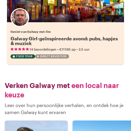
Geniet van Galway met Jim
Galway Girl-geïnspireerde avond: pubs, hapjes
& muziek
•
•
14 beoordelingen
€117.65
pp
2.5 uur
FOOD TOUR
DIRECT BEVESTIGD
Verken Galway met
een local naar
keuze
Leer over hun persoonlijke verhalen, en ontdek hoe je
samen Galway kunt ervaren