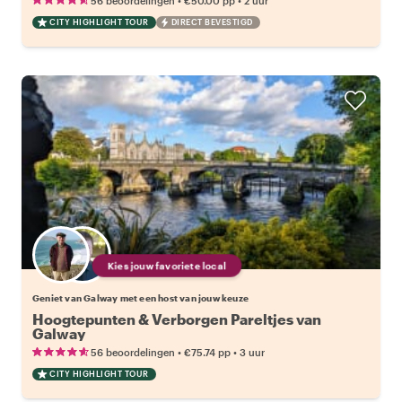
56 beoordelingen
€50.00
pp
2 uur
CITY HIGHLIGHT TOUR
DIRECT BEVESTIGD
Kies jouw favoriete local
Geniet van Galway met een host van jouw keuze
Hoogtepunten & Verborgen Pareltjes van
Galway
•
•
56 beoordelingen
€75.74
pp
3 uur
CITY HIGHLIGHT TOUR