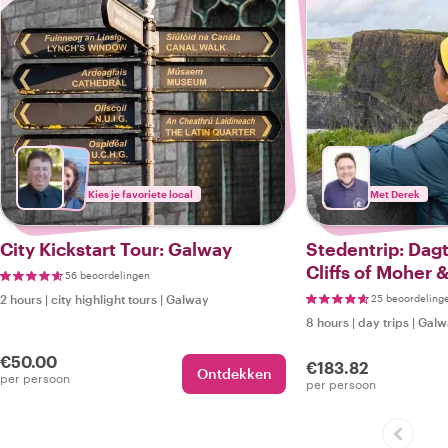
Kies je favoriete local
Met Derek
City Kickstart Tour: Galway
Stedentrip: Dag
Cliffs of Moher 
56 beoordelingen
2 hours
|
city highlight tours
|
Galway
25 beoordeling
8 hours
|
day trips
|
Galw
€50.00
€183.82
Ontdekken
per persoon
per persoon