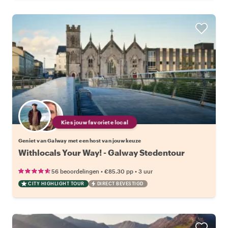
Kies jouw favoriete local
Geniet van Galway met een host van jouw keuze
Withlocals Your Way! - Galway Stedentour
•
•
56 beoordelingen
€85.30
pp
3 uur
CITY HIGHLIGHT TOUR
DIRECT BEVESTIGD