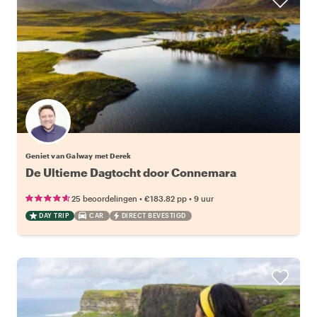
Geniet van Galway met Derek
De Ultieme Dagtocht door Connemara
•
•
25 beoordelingen
€183.82
pp
9 uur
DAY TRIP
CAR
DIRECT BEVESTIGD