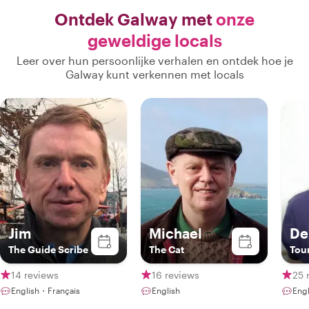
Ontdek Galway met
onze
geweldige locals
Leer over hun persoonlijke verhalen en ontdek hoe je
Galway kunt verkennen met locals
Jim
Michael
De
The Guide Scribe
The Cat
Tou
14 reviews
16 reviews
25 
English・Français
English
Engl