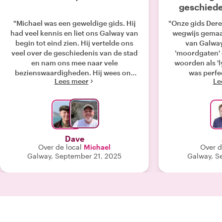
geschiede
"Michael was een geweldige gids. Hij
"Onze gids Dere
had veel kennis en liet ons Galway van
wegwijs gemaa
begin tot eind zien. Hij vertelde ons
van Galway
veel over de geschiedenis van de stad
'moordgaten' 
en nam ons mee naar vele
woorden als 'l
bezienswaardigheden. Hij wees ons
was perfe
Lees meer
Le
op veel plekken om te bezoeken (pubs
persoonlijke to
en restaurants). Hij was erg vriendelijk
mijn moeder e
en een geweldige gids. A+"
omdat mijn 8
langzaam loop
aanpassen aan
konden hem alt
Dave
de kleine groep
Over de local
Michael
Over d
al onze vra
Galway, September 21, 2025
Galway, S
genoten van 
hele middag 
gelee