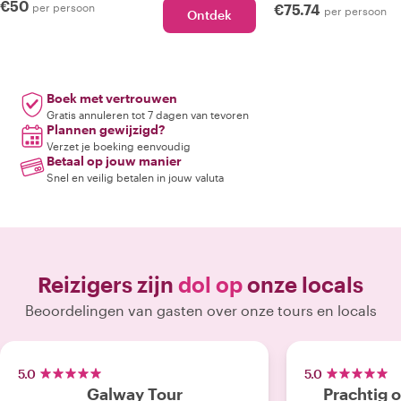
€50
per persoon
€75.74
per persoon
Ontdek
Boek met vertrouwen
Gratis annuleren tot 7 dagen van tevoren
Plannen gewijzigd?
Verzet je boeking eenvoudig
Betaal op jouw manier
Snel en veilig betalen in jouw valuta
Reizigers zijn
dol op
onze locals
Beoordelingen van gasten over onze tours en locals
5.0
5.0
Galway Tour
Prachtig 