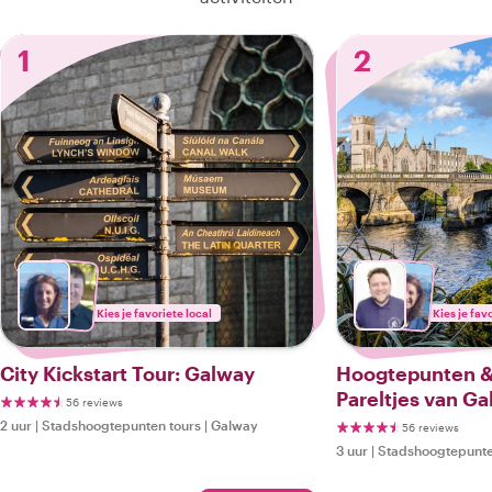
1
2
Kies je favoriete local
Kies je fav
City Kickstart Tour: Galway
Hoogtepunten &
Pareltjes van G
56 reviews
2 uur
|
Stadshoogtepunten tours
|
Galway
56 reviews
3 uur
|
Stadshoogtepunte