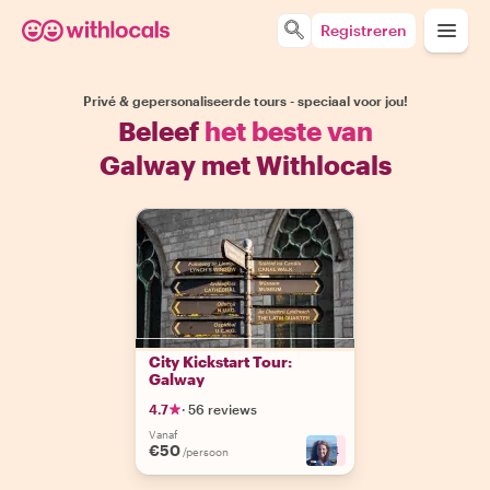
Registreren
Privé & gepersonaliseerde tours - speciaal voor jou!
Beleef
het beste van
Galway met Withlocals
City Kickstart Tour:
Galway
4.7
·
56 reviews
Vanaf
€50
+
4
/persoon