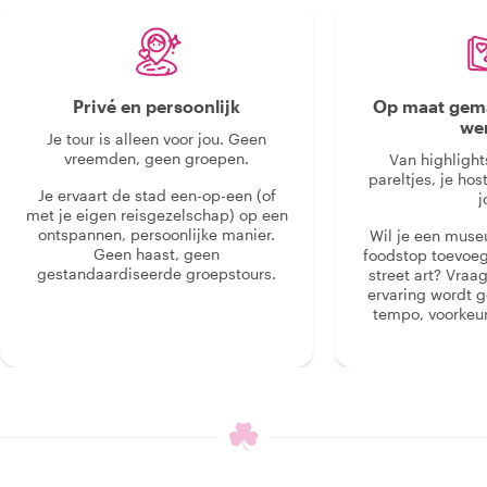
Privé en persoonlijk
Op maat gema
we
Je tour is alleen voor jou. Geen
vreemden, geen groepen.
Van highlight
pareltjes, je hos
Je ervaart de stad een-op-een (of
j
met je eigen reisgezelschap) op een
ontspannen, persoonlijke manier.
Wil je een muse
Geen haast, geen
foodstop toevoeg
gestandaardiseerde groepstours.
street art? Vraa
ervaring wordt 
tempo, voorkeur