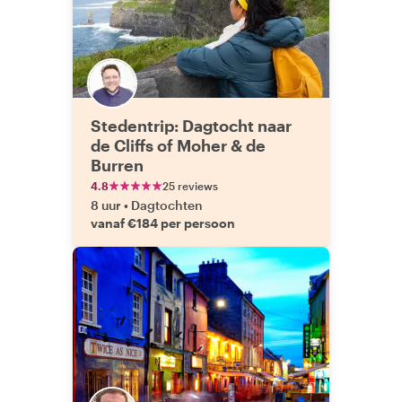
Stedentrip: Dagtocht naar
de Cliffs of Moher & de
Burren
4.8
25 reviews
8 uur
•
Dagtochten
vanaf €184 per persoon