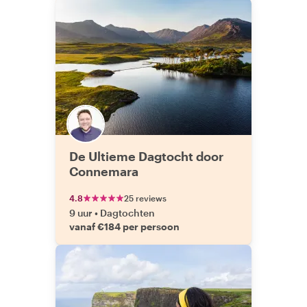
De Ultieme Dagtocht door
Connemara
4.8
25 reviews
9 uur
•
Dagtochten
vanaf €184 per persoon