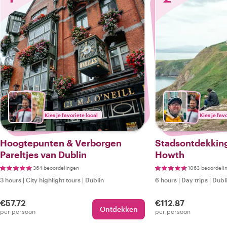
Kies je favoriete local
Kies je fav
Hoogtepunten & Verborgen
Stadsontdekking
Pareltjes van Dublin
Howth
364 beoordelingen
1063 beoordeli
3 hours
|
City highlight tours
|
Dublin
6 hours
|
Day trips
|
Dubl
€57.72
€112.87
Ontdekken
per persoon
per persoon