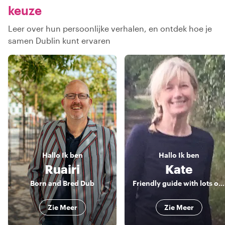
keuze
Leer over hun persoonlijke verhalen, en ontdek hoe je
samen Dublin kunt ervaren
Hallo
Ik ben
Hallo
Ik ben
Ruairi
Kate
Born and Bred Dub
Friendly guide with lots of fascinating stories on the art, literature and history of Dublin
Zie Meer
Zie Meer