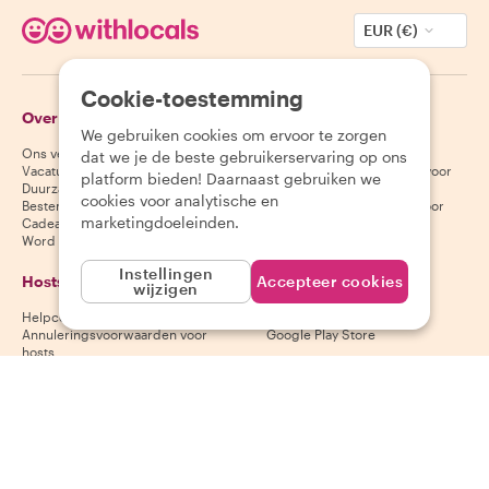
EUR (€)
Cookie-toestemming
Over Withlocals
Gasten
We gebruiken cookies om ervoor te zorgen
Ons verhaal
Helpcentrum voor gasten
dat we je de beste gebruikerservaring op ons
Vacatures
Annuleringsvoorwaarden voor
platform bieden! Daarnaast gebruiken we
Duurzaamheid
gasten
cookies voor analytische en
Bestemmingen
Algemene voorwaarden voor
marketingdoeleinden.
Cadeaubonnen
gasten
Word partner
Instellingen
Hosts
Download onze app
Accepteer cookies
wijzigen
Helpcentrum voor hosts
App Store
Annuleringsvoorwaarden voor
Google Play Store
hosts
Algemene voorwaarden voor
hosts
Word een host
Volg ons
Wij accepteren
Mastercard, Visa, Amex, Di
Facebook