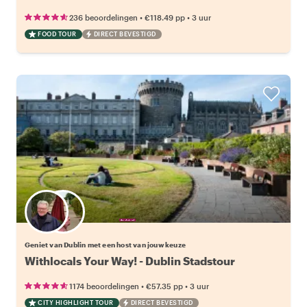
•
•
236 beoordelingen
€118.49
pp
3 uur
FOOD TOUR
DIRECT BEVESTIGD
Kies jouw favoriete local
Geniet van Dublin met een host van jouw keuze
Withlocals Your Way! - Dublin Stadstour
•
•
1174 beoordelingen
€57.35
pp
3 uur
CITY HIGHLIGHT TOUR
DIRECT BEVESTIGD