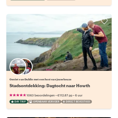
Kies jouw favoriete local
Geniet van Dublin met een host van jouw keuze
Stadsontdekking: Dagtocht naar Howth
•
•
1063 beoordelingen
€112.87
pp
6 uur
DAY TRIP
OPENBAAR VERVOER
DIRECT BEVESTIGD