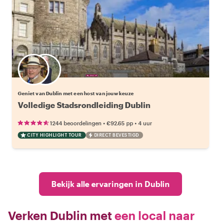
Kies jouw favoriete local
Geniet van Dublin met een host van jouw keuze
Volledige Stadsrondleiding Dublin
•
•
1244 beoordelingen
€92.65
pp
4 uur
CITY HIGHLIGHT TOUR
DIRECT BEVESTIGD
Bekijk alle ervaringen in Dublin
Verken Dublin met
een local naar