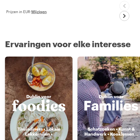
Prijzen in EUR
·
Wijzigen
Ervaringen voor elke interesse
Dublin voor
Dublin voor
Thuisdiners • Lokale
Schatzoeken • Kunst &
Lekkernijen •
Handwerk • Kooklessen
...
Voedselmarkten
...