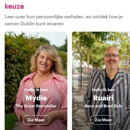
keuze
Leer over hun persoonlijke verhalen, en ontdek hoe je
samen Dublin kunt ervaren
Hallo
Ik ben
Hallo
Ik ben
Mydie
Ruairi
The Great Storyteller
Born and Bred Dub
Zie Meer
Zie Meer