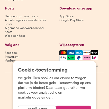
Hosts
Download onze app
Helpcentrum voor hosts
App Store
Annuleringsvoorwaarden voor
Google Play Store
hosts
Algemene voorwaarden voor
hosts
Word een host
Volg ons
Wij accepteren
Mastercard, Visa, Amex, Di
Facebook
Instagram
YouTube
Beschikbaarheid varieert per bestemming
Cookie-toestemming
We gebruiken cookies om ervoor te zorgen
©
2026
Withlocals.com
|
Privacybeleid
|
Cookies
|
Sitemap
dat we je de beste gebruikerservaring op ons
platform bieden! Daarnaast gebruiken we
cookies voor analytische en
marketingdoeleinden.
Instellingen