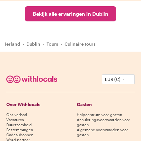
Bekijk alle ervaringen in Dublin
Ierland
›
Dublin
›
Tours
›
Culinaire tours
EUR (€)
Over Withlocals
Gasten
Ons verhaal
Helpcentrum voor gasten
Vacatures
Annuleringsvoorwaarden voor
Duurzaamheid
gasten
Bestemmingen
Algemene voorwaarden voor
Cadeaubonnen
gasten
Word partner