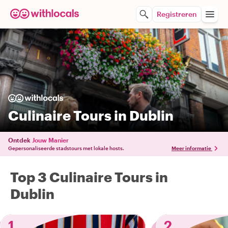
Registreren
Culinaire Tours in Dublin
Ontdek
Jouw Manier
Gepersonaliseerde stadstours met lokale hosts.
Meer informatie
Top 3 Culinaire Tours in
Dublin
1
2