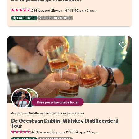
•
•
236 beoordelingen
€118.49
pp
3 uur
FOOD TOUR
DIRECT BEVESTIGD
Kies jouw favoriete local
Geniet van Dublin met een host van jouw keuze
De Geest van Dublin: Whiskey Distilleerderij
Tour
•
•
453 beoordelingen
€93.94
pp
2.5 uur