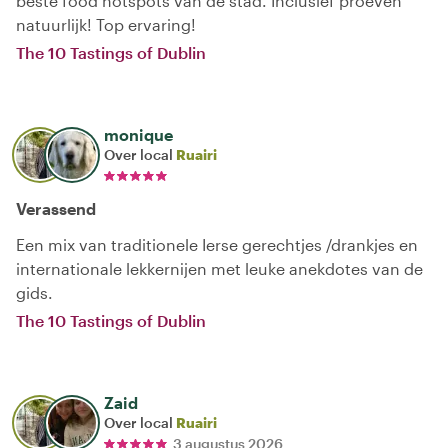
beste food hotspots van de stad. Inclusief proeven
natuurlijk! Top ervaring!
The 10 Tastings of Dublin
monique
Over local
Ruairi
Verassend
Een mix van traditionele Ierse gerechtjes /drankjes en
internationale lekkernijen met leuke anekdotes van de
gids.
The 10 Tastings of Dublin
Zaid
Over local
Ruairi
3 augustus 2026