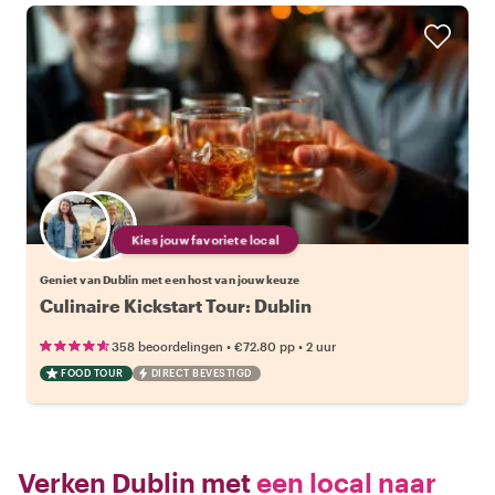
Kies jouw favoriete local
Geniet van Dublin met een host van jouw keuze
Culinaire Kickstart Tour: Dublin
•
•
358 beoordelingen
€72.80
pp
2 uur
FOOD TOUR
DIRECT BEVESTIGD
Verken Dublin met
een local naar