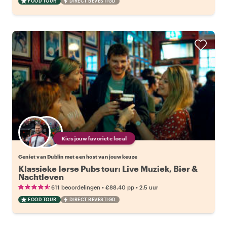
FOOD TOUR
DIRECT BEVESTIGD
Kies jouw favoriete local
Geniet van Dublin met een host van jouw keuze
Klassieke Ierse Pubs tour: Live Muziek, Bier &
Nachtleven
•
•
611 beoordelingen
€88.40
pp
2.5 uur
FOOD TOUR
DIRECT BEVESTIGD