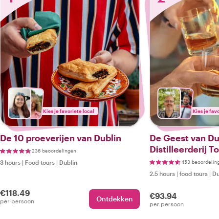
Kies je favoriete local
Kies je fav
De 10 proeverijen van Dublin
De Geest van Du
Distilleerderij T
236 beoordelingen
3 hours
|
Food tours
|
Dublin
453 beoordelin
2.5 hours
|
food tours
|
Du
€118.49
€93.94
Ontdekken
per persoon
per persoon