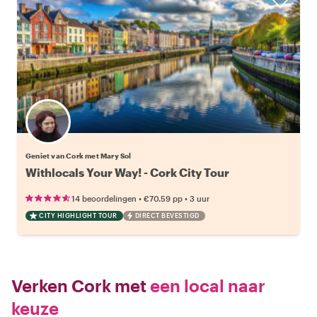
Geniet van Cork met Mary Sol
Withlocals Your Way! - Cork City Tour
•
•
14 beoordelingen
€70.59
pp
3 uur
CITY HIGHLIGHT TOUR
DIRECT BEVESTIGD
Verken Cork met
een local naar
keuze