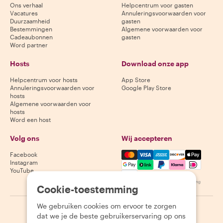
Ons verhaal
Helpcentrum voor gasten
Vacatures
Annuleringsvoorwaarden voor
Duurzaamheid
gasten
Bestemmingen
Algemene voorwaarden voor
Cadeaubonnen
gasten
Word partner
Hosts
Download onze app
Helpcentrum voor hosts
App Store
Annuleringsvoorwaarden voor
Google Play Store
hosts
Algemene voorwaarden voor
hosts
Word een host
Volg ons
Wij accepteren
Mastercard, Visa, Amex, Di
Facebook
Instagram
YouTube
Beschikbaarheid varieert per bestemming
Cookie-toestemming
We gebruiken cookies om ervoor te zorgen
©
2026
Withlocals.com
|
Privacybeleid
|
Cookies
|
Sitemap
dat we je de beste gebruikerservaring op ons