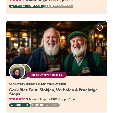
21 beoordelingen
€61.77
pp
3 uur
CITY HIGHLIGHT TOUR
DIRECT BEVESTIGD
Kies jouw favoriete local
Geniet van Cork met een host van jouw keuze
Cork Bier Tour: Slokjes, Verhalen & Prachtige
Stops
•
•
21 beoordelingen
€105.15
pp
2.5 uur
FOOD TOUR
DIRECT BEVESTIGD