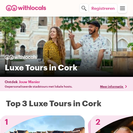
Registreren
Luxe Tours in Cork
Ontdek
Jouw Manier
Gepersonaliseerde stadstours met lokale hosts.
Meer informatie
Top 3 Luxe Tours in Cork
1
2