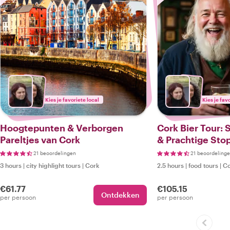
Kies je favoriete local
Kies je fav
Hoogtepunten & Verborgen
Cork Bier Tour: 
Pareltjes van Cork
& Prachtige Sto
21 beoordelingen
21 beoordeling
3 hours
|
city highlight tours
|
Cork
2.5 hours
|
food tours
|
Co
€61.77
€105.15
Ontdekken
per persoon
per persoon