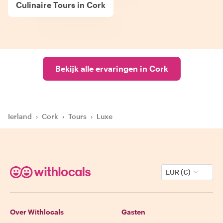
Culinaire Tours in Cork
Bekijk alle ervaringen in Cork
Ierland
›
Cork
›
Tours
›
Luxe
EUR (€)
Over Withlocals
Gasten