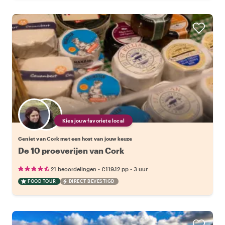
Kies jouw favoriete local
Geniet van Cork met een host van jouw keuze
De 10 proeverijen van Cork
•
•
21 beoordelingen
€119.12
pp
3 uur
FOOD TOUR
DIRECT BEVESTIGD