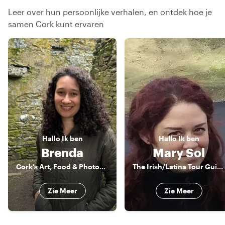
Leer over hun persoonlijke verhalen, en ontdek hoe je
samen Cork kunt ervaren
Hallo
Ik ben
Hallo
Ik ben
Brenda
Mary Sol
Cork's Art, Food & Photography Enthusiast
The Irish/Latina Tour Guide
Zie Meer
Zie Meer