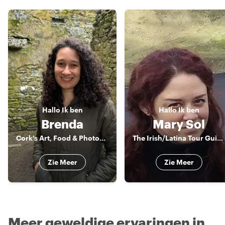
Hallo
Ik ben
Hallo
Ik ben
Brenda
Mary Sol
Cork's Art, Food & Photography Enthusiast
The Irish/Latina Tour Guide
Zie Meer
Zie Meer
Meer geweldige ervaringen in