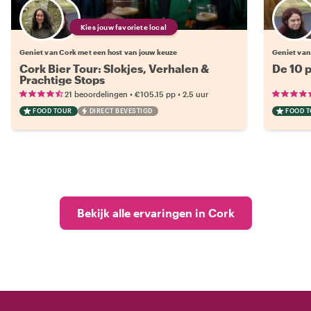
Kies jouw favoriete local
Geniet van Cork met een host van jouw keuze
Geniet van
Cork Bier Tour: Slokjes, Verhalen &
De 10 
Prachtige Stops
•
•
21 beoordelingen
€105.15
pp
2.5 uur
FOOD TOUR
DIRECT BEVESTIGD
FOOD 
Bekijk alle ervaringen in Cork