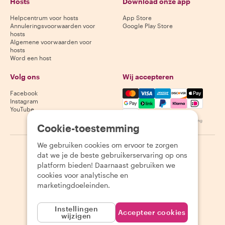
Hosts
Download onze app
Helpcentrum voor hosts
App Store
Annuleringsvoorwaarden voor
Google Play Store
hosts
Algemene voorwaarden voor
hosts
Word een host
Volg ons
Wij accepteren
Mastercard, Visa, Amex, Di
Facebook
Instagram
YouTube
Beschikbaarheid varieert per bestemming
Cookie-toestemming
We gebruiken cookies om ervoor te zorgen
©
2026
Withlocals.com
|
Privacybeleid
|
Cookies
|
Sitemap
dat we je de beste gebruikerservaring op ons
platform bieden! Daarnaast gebruiken we
cookies voor analytische en
marketingdoeleinden.
Instellingen
Accepteer cookies
wijzigen