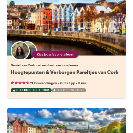
Kies jouw favoriete local
Geniet van Cork met een host van jouw keuze
Hoogtepunten & Verborgen Pareltjes van Cork
•
•
21 beoordelingen
€61.77
pp
3 uur
CITY HIGHLIGHT TOUR
DIRECT BEVESTIGD