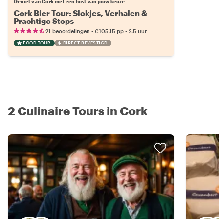
Geniet van Cork met een host van jouw keuze
Cork Bier Tour: Slokjes, Verhalen &
Prachtige Stops
•
•
21 beoordelingen
€105.15
pp
2.5 uur
FOOD TOUR
DIRECT BEVESTIGD
2 Culinaire Tours in Cork