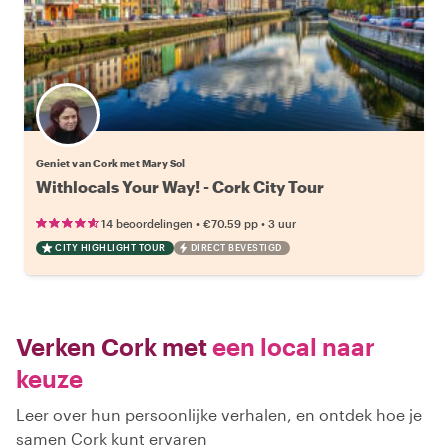
Geniet van Cork met Mary Sol
Withlocals Your Way! - Cork City Tour
•
•
14 beoordelingen
€70.59
pp
3 uur
CITY HIGHLIGHT TOUR
DIRECT BEVESTIGD
Verken Cork met
een local naar
keuze
Leer over hun persoonlijke verhalen, en ontdek hoe je
samen Cork kunt ervaren