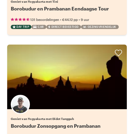
Geniet van Yogyakarta met Tini
Borobudur en Prambanan Eendaagse Tour
•
•
131 beoordelingen
€44.12
pp
9 uur
DAY TRIP
CAR
DIRECT BEVESTIGD
GEZINSVRIENDELIJK
Geniet van Yogyakarta met Didot Tangguh
Borobudur Zonsopgang en Prambanan