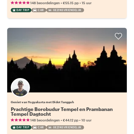
•
•
148 beoordelingen
€55.15
pp
15 uur
DAY TRIP
CAR
GEZINSVRIENDELIJK
Geniet van Yogyakarta met Didot Tangguh
Prachtige Borobudur Tempel en Prambanan
Tempel Dagtocht
•
•
148 beoordelingen
€44.12
pp
10 uur
DAY TRIP
CAR
GEZINSVRIENDELIJK