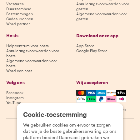
Vacatures
Annuleringsvoorwaarden voor
Duurzaamheid
gasten
Bestemmingen
Algemene voorwaarden voor
Cadeaubonnen
gasten
Word partner
Hosts
Download onze app
Helpcentrum voor hosts
App Store
Annuleringsvoorwaarden voor
Google Play Store
hosts
Algemene voorwaarden voor
hosts
Word een host
Volg ons
Wij accepteren
Mastercard, Visa, Amex, Di
Facebook
Instagram
YouTube
Beschikbaarheid varieert per bestemming
Cookie-toestemming
We gebruiken cookies om ervoor te zorgen
©
2026
Withlocals.com
|
Privacybeleid
|
Cookies
|
Sitemap
dat we je de beste gebruikerservaring op ons
platform bieden! Daarnaast gebruiken we