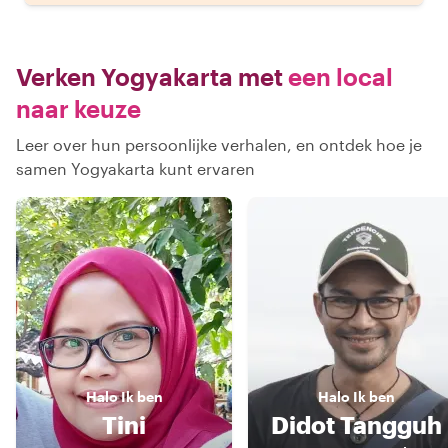
Verken Yogyakarta met
een local
naar keuze
Leer over hun persoonlijke verhalen, en ontdek hoe je
samen Yogyakarta kunt ervaren
Halo
Ik ben
Halo
Ik ben
Tini
Didot Tangguh