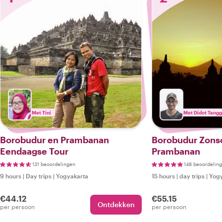
Met Tini
Met Didot Tang
Borobudur en Prambanan
Borobudur Zons
Eendaagse Tour
Prambanan
131 beoordelingen
148 beoordelin
9 hours
|
Day trips
|
Yogyakarta
15 hours
|
day trips
|
Yogy
€44.12
€55.15
Ontdekken
per persoon
per persoon