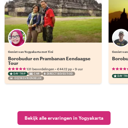
Geniet van Yogyakarta met Tini
Geniet van
Borobudur en Prambanan Eendaagse
Borobu
Tour
•
•
131 beoordelingen
€44.12
pp
9 uur
DAY TRIP
CAR
DIRECT BEVESTIGD
DAY TRI
GEZINSVRIENDELIJK
Bekijk alle ervaringen in Yogyakarta