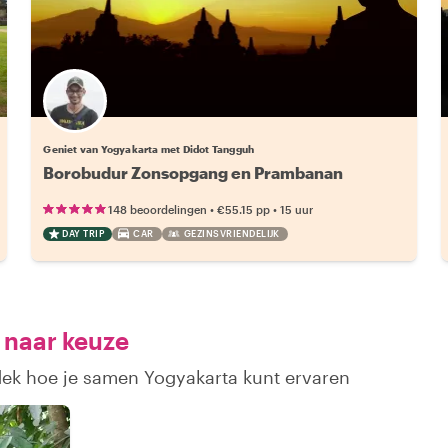
Geniet van Yogyakarta met Didot Tangguh
Borobudur Zonsopgang en Prambanan
•
•
148 beoordelingen
€55.15
pp
15 uur
DAY TRIP
CAR
GEZINSVRIENDELIJK
 naar keuze
dek hoe je samen Yogyakarta kunt ervaren