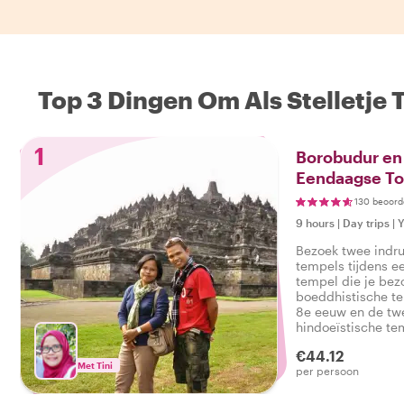
Top 3 Dingen Om Als Stelletje 
1
Borobudur en
Eendaagse To
130 beoord
9 hours
|
Day trips
|
Y
Bezoek twee indr
tempels tijdens ee
tempel die je bezo
boeddhistische te
8e eeuw en de tw
hindoeïstische te
een lokale lunch.
€44.12
Met Tini
per persoon