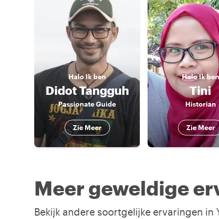
Halo
Ik ben
Halo
Ik be
Didot Tangguh
Tini
Passionate Guide
Historian
Zie Meer
Zie Meer
Meer geweldige erv
Bekijk andere soortgelijke ervaringen in