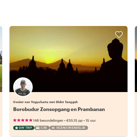
Geniet van Yogyakarta met Didot Tangguh
Borobudur Zonsopgang en Prambanan
•
•
148 beoordelingen
€55.15
pp
15 uur
DAY TRIP
CAR
GEZINSVRIENDELIJK