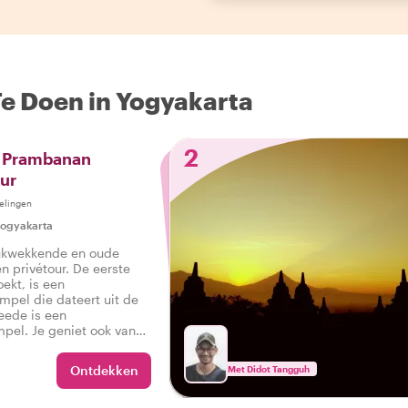
Te Doen in Yogyakarta
2
 Prambanan
ur
elingen
ogyakarta
ukwekkende en oude
n privétour. De eerste
ekt, is een
mpel die dateert uit de
eede is een
mpel. Je geniet ook van
Ontdekken
Met Didot Tangguh