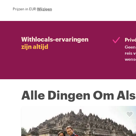
Prijzen in EUR
·
Wijzigen
Withlocals-ervaringen
Priv
zijn altijd
Geen 
reis 
wens
Alle Dingen Om Als 