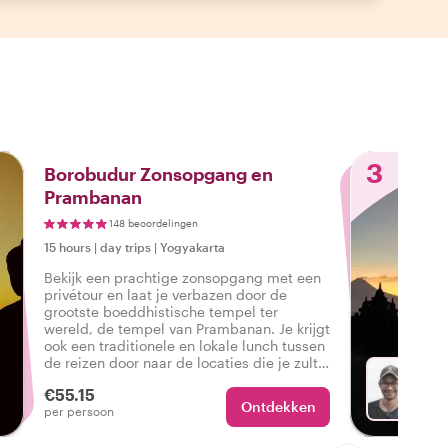
3
Borobudur Zonsopgang en
Prambanan
148 beoordelingen
15 hours
|
day trips
|
Yogyakarta
Bekijk een prachtige zonsopgang met een
privétour en laat je verbazen door de
grootste boeddhistische tempel ter
wereld, de tempel van Prambanan. Je krijgt
ook een traditionele en lokale lunch tussen
de reizen door naar de locaties die je zult
zien.
€55.15
Ontdekken
Met Di
per persoon