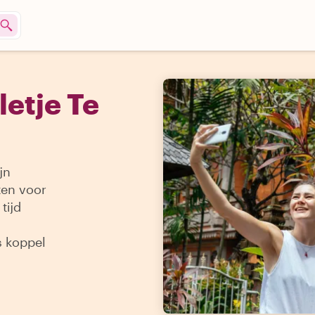
letje Te
a
jn
ten voor
tijd
s koppel