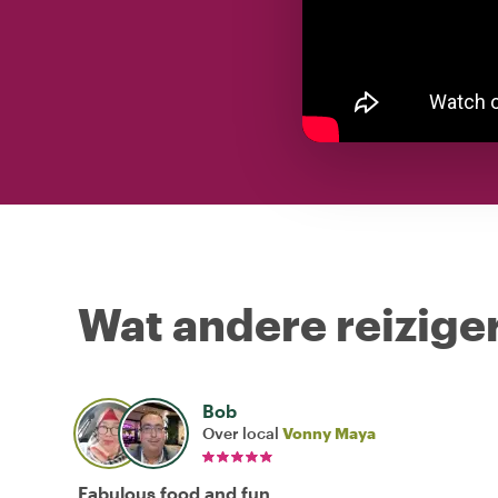
Wat andere reiziger
Bob
Over local
Vonny Maya
Fabulous food and fun