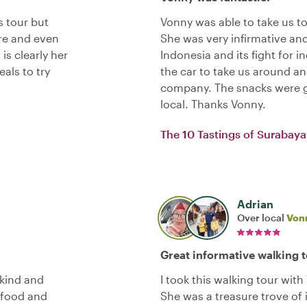
s tour but
Vonny was able to take us to
re and even
She was very infirmative and
is clearly her
Indonesia and its fight for 
als to try
the car to take us around an
company. The snacks were gre
local. Thanks Vonny.
The 10 Tastings of Surabay
Adrian
Over local
Von
Great informative walking 
kind and
I took this walking tour wit
l food and
She was a treasure trove of