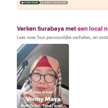
FOOD TOUR
DIRECT BEVESTIGD
Verken Surabaya met
een local n
Leer over hun persoonlijke verhalen, en on
Halo
Ik ben
Vonny Maya
MaMiTa Deli "Food Fanatics"