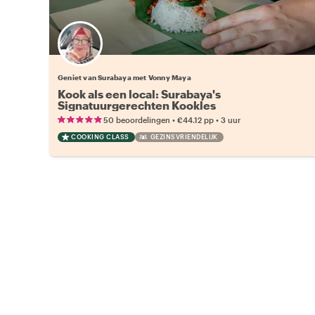
Geniet van Surabaya met Vonny Maya
Kook als een local: Surabaya's
Signatuurgerechten Kookles
•
•
50 beoordelingen
€44.12
pp
3 uur
COOKING CLASS
GEZINSVRIENDELIJK