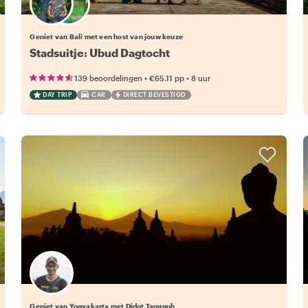
Kies jouw favoriete local
Geniet van Bali met een host van jouw keuze
Stadsuitje: Ubud Dagtocht
•
•
139 beoordelingen
€65.11
pp
8 uur
DAY TRIP
CAR
DIRECT BEVESTIGD
Geniet van Yogyakarta met Didot Tangguh