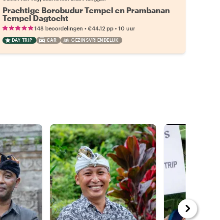
Prachtige Borobudur Tempel en Prambanan
Tempel Dagtocht
•
•
148 beoordelingen
€44.12
pp
10 uur
DAY TRIP
CAR
GEZINSVRIENDELIJK