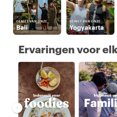
GENIET VAN ONZE
GENIET VAN ONZE
Bali
Yogyakarta
Ervaringen voor elk
Indonesië voor
Indonesië vo