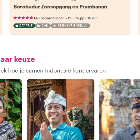
Borobudur Zonsopgang en Prambanan
•
•
148 beoordelingen
€55.15
pp
15 uur
DAY TRIP
CAR
GEZINSVRIENDELIJK
naar keuze
dek hoe je samen Indonesië kunt ervaren