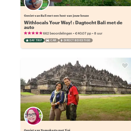
Kies jouw favoriete local
Geniet van Bali met een host van jouw keuze
Withlocals Your Way! : Dagtocht Bali met de
auto
•
•
662 beoordelingen
€40.07
pp
8 uur
DAY TRIP
CAR
DIRECT BEVESTIGD
Geniet van Yogyakarta met Tini