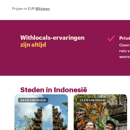
Prijzen in EUR
·
Wijzigen
Withlocals-ervaringen
Priv
zijn altijd
Geen 
reis 
wens
Steden in Indonesië
39 ERVARINGEN
23 ERVARINGEN