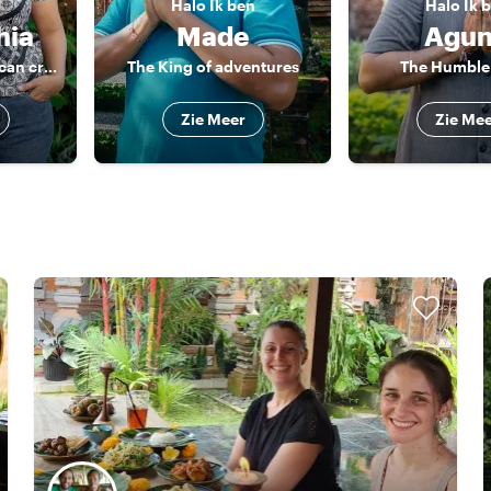
n
Halo
Ik ben
Halo
Ik 
hia
Made
Agu
Fun, Food lovers, I can create personal offers
The King of adventures
The Humble
Zie Meer
Zie Me