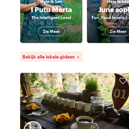
Halo
Ik ben
Halo
Ik be
I Putu Merta
June sop
The Intelligent Local
Zie Meer
Zie Meer
Bekijk alle lokale gidsen