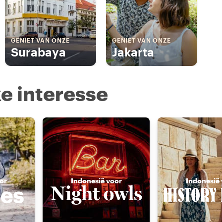
GENIET VAN ONZE
GENIET VAN ONZE
Surabaya
Jakarta
e interesse
or
Indonesië voor
Indonesië