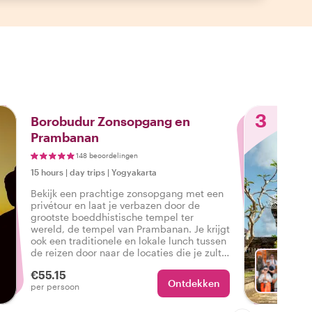
3
Borobudur Zonsopgang en
Prambanan
148 beoordelingen
15 hours
|
day trips
|
Yogyakarta
Bekijk een prachtige zonsopgang met een
privétour en laat je verbazen door de
grootste boeddhistische tempel ter
wereld, de tempel van Prambanan. Je krijgt
ook een traditionele en lokale lunch tussen
de reizen door naar de locaties die je zult
zien.
€55.15
Ontdekken
Ki
per persoon