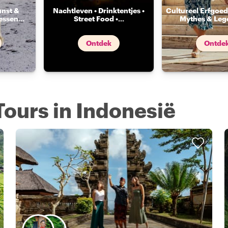
unst &
Nachtleven • Drinktentjes •
Cultureel Erfgoed 
essen
...
Street Food •
...
Mythes & Leg
Ontdek
Ontde
Tours in Indonesië