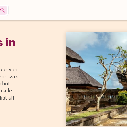
 in
our van
broekzak
p het
 alle
ist af!