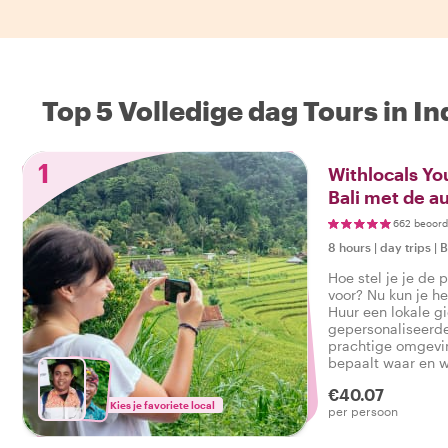
Top 5 Volledige dag Tours in I
1
Withlocals Yo
Bali met de a
662 beoord
8 hours
|
day trips
|
B
Hoe stel je je de 
voor? Nu kun je h
Huur een lokale g
gepersonaliseerde
prachtige omgeving
bepaalt waar en w
beroemde beziens
€40.07
verborgen schatte
Kies je favoriete local
per persoon
keuze is aan jou!