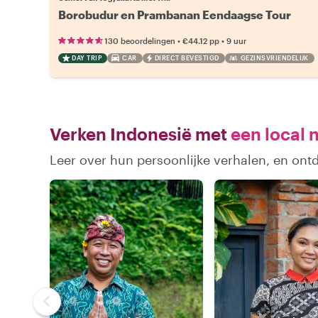
Borobudur en Prambanan Eendaagse Tour
•
•
130 beoordelingen
€44.12
pp
9 uur
DAY TRIP
CAR
DIRECT BEVESTIGD
GEZINSVRIENDELIJK
Verken Indonesië met
een local 
Leer over hun persoonlijke verhalen, en ont