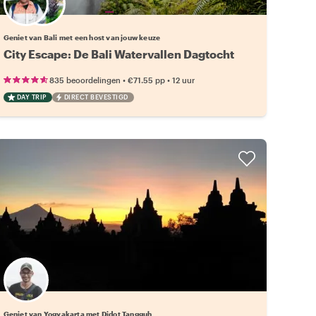
Kies jouw favoriete local
Geniet van Bali met een host van jouw keuze
City Escape: De Bali Watervallen Dagtocht
•
•
835 beoordelingen
€71.55
pp
12 uur
DAY TRIP
DIRECT BEVESTIGD
Geniet van Yogyakarta met Didot Tangguh