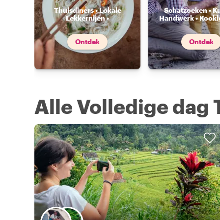
Thuisdiners • Lokale
Schatzoeken • K
Lekkernijen •
Handwerk • Kookl
Voedselmarkten
...
Ontdek
Ontdek
Alle Volledige dag 