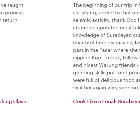
She taught
The beginning of our trip in
he process
satisfying, added to that our
n return
seismic activity, thank God
stumbled upon the most tal
knowledge of Surabayan cult
beautiful time discussing J
past in the Pasar where she
sipping Kopi Tubruk, follow
and nicest Warung friends -
grinding skills put food pr
were full of delicious food a
visit her again very soon on 
oking Class
Cook Like a Local: Surabay