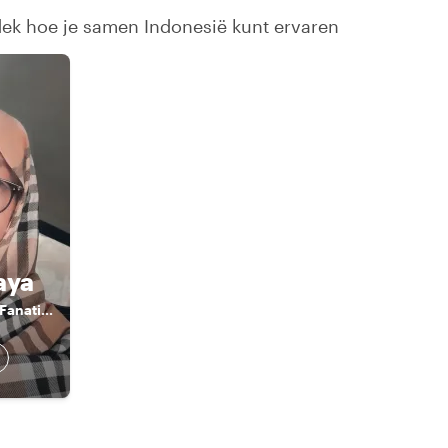
dek hoe je samen Indonesië kunt ervaren
n
aya
MaMiTa Deli "Food Fanatics"