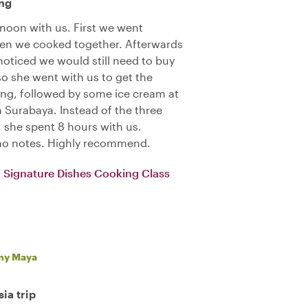
ng
noon with us. First we went
hen we cooked together. Afterwards
noticed we would still need to buy
o she went with us to get the
ng, followed by some ice cream at
n Surabaya. Instead of the three
 she spent 8 hours with us.
 no notes. Highly recommend.
a Signature Dishes Cooking Class
ny Maya
ia trip