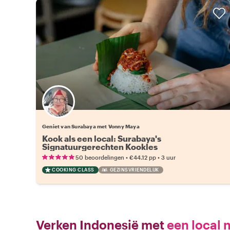
Geniet van Surabaya met Vonny Maya
Kook als een local: Surabaya's
Signatuurgerechten Kookles
•
•
50 beoordelingen
€44.12
pp
3 uur
COOKING CLASS
GEZINSVRIENDELIJK
Verken Indonesië met
een local 