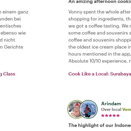
An amzing afternoon cooki
in einem ganz
Vonny spent the whole after
unden bei
shopping for ingredients, t
hentisches
we got a coffee tasting. We 
l ebenso wie
some coffee and souvenirs s
d nicht
coffee and souvenirs shoppi
en Gerichte
the oldest ice cream place i
hours mentioned in the app,
Absolute 10/10 experience,
g Class
Cook Like a Local: Surabay
Arindam
Over local
Von
The highlight of our Indones