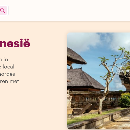
onesië
n in
 local
hordes
aren met