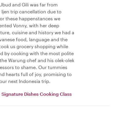
 Ubud and Gili was far from
 Ijen trip cancellation due to
 for these happenstances we
ented Vonny, with her deep
ure, cuisine and history we had a
avanese food, language and the
 took us grocery shopping while
ed by cooking with the most polite
 the Warung chef and his olek-olek
ocessors to shame. Our tummies
nd hearts full of joy, promising to
our next Indonesia trip.
a Signature Dishes Cooking Class