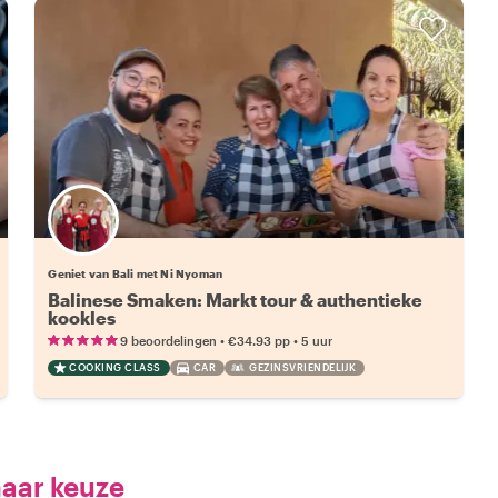
Geniet van Bali met Ni Nyoman
Balinese Smaken: Markt tour & authentieke
kookles
•
•
9 beoordelingen
€34.93
pp
5 uur
COOKING CLASS
CAR
GEZINSVRIENDELIJK
naar keuze