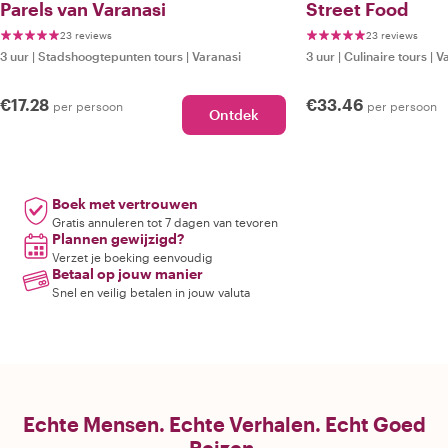
Parels van Varanasi
Street Food
23 reviews
23 reviews
3 uur
|
Stadshoogtepunten tours
|
Varanasi
3 uur
|
Culinaire tours
|
V
€17.28
€33.46
per persoon
per persoon
Ontdek
Boek met vertrouwen
Gratis annuleren tot 7 dagen van tevoren
Plannen gewijzigd?
Verzet je boeking eenvoudig
Betaal op jouw manier
Snel en veilig betalen in jouw valuta
Echte Mensen. Echte Verhalen. Echt Goed