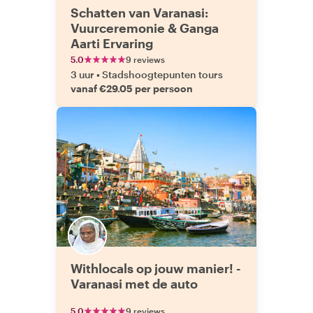
Schatten van Varanasi:
Vuurceremonie & Ganga
Aarti Ervaring
5.0
9 reviews
3 uur
•
Stadshoogtepunten tours
vanaf €29.05 per persoon
Withlocals op jouw manier! -
Varanasi met de auto
5.0
9 reviews