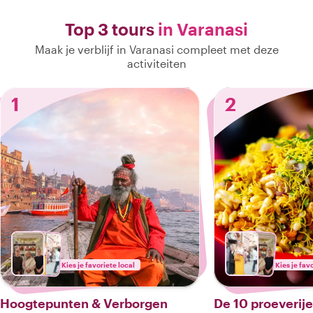
Top 3 tours
in Varanasi
Maak je verblijf in Varanasi compleet met deze
activiteiten
1
2
Kies je favoriete local
Kies je fav
Hoogtepunten & Verborgen
De 10 proeverije