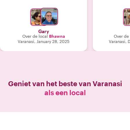
taalvaardighede
hij is superintel
een relaxte l
waardeert. 
Varanasi's ver
Gary
voor een heel 
Over de local
Bhawna
Over de 
regelde ook
Varanasi, January 28, 2025
Varanasi,
plaatsen op de
kregen bij de 
in de buurt van
hem de volgend
mee te nemen 
waar Boeddha zi
en naar een 
Geniet van het beste van
Varanasi
verhelderend
als een local
goede dingen 
was de best