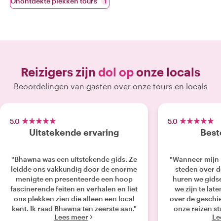
Onontdekte plekken tours
1
Reizigers zijn
dol op
onze locals
Beoordelingen van gasten over onze tours en locals
5.0
5.0
Uitstekende ervaring
Best
"Bhawna was een uitstekende gids. Ze
"Wanneer mijn 
leidde ons vakkundig door de enorme
steden over d
menigte en presenteerde een hoop
huren we gids
fascinerende feiten en verhalen en liet
we zijn te lat
ons plekken zien die alleen een local
over de geschied
kent. Ik raad Bhawna ten zeerste aan."
onze reizen s
Lees meer
Le
één onder