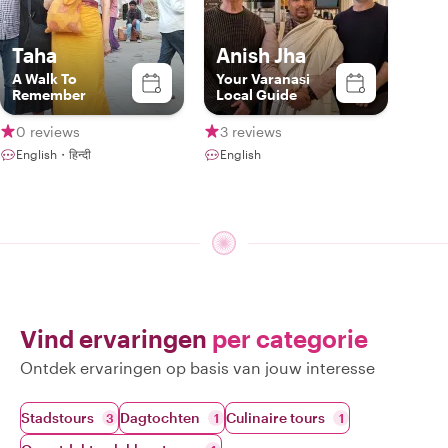
Taha
Anish Jha
A Walk To
Your Varanasi
Remember
Local Guide
0 reviews
3 reviews
English・हिन्दी
English
Vind ervaringen
per categorie
Ontdek ervaringen op basis van jouw interesse
Stadstours
Dagtochten
Culinaire tours
3
1
1