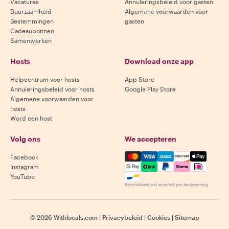
Vacatures
Annuleringsbeleid voor gasten
Duurzaamheid
Algemene voorwaarden voor
Bestemmingen
gasten
Cadeaubonnen
Samenwerken
Hosts
Download onze app
Helpcentrum voor hosts
App Store
Annuleringsbeleid voor hosts
Google Play Store
Algemene voorwaarden voor
hosts
Word een host
Volg ons
We accepteren
Mastercard, Visa, Amex, Di
Facebook
Instagram
YouTube
Beschikbaarheid verschilt per bestemming
©
2026
Withlocals.com
|
Privacybeleid
|
Cookies
|
Sitemap