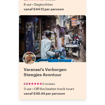
8 uur
•
Dagtochten
vanaf €44.12 per persoon
Varanasi's Verborgen
Steegjes Avontuur
5.0
3 reviews
3 uur
•
Off the beaten track tours
vanaf €40.44 per persoon