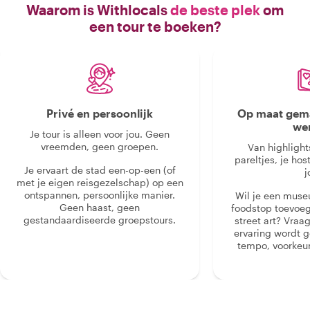
Waarom is Withlocals
de beste plek
om
een tour te boeken?
Privé en persoonlijk
Op maat gema
we
Je tour is alleen voor jou. Geen
vreemden, geen groepen.
Van highlight
pareltjes, je hos
Je ervaart de stad een-op-een (of
j
met je eigen reisgezelschap) op een
ontspannen, persoonlijke manier.
Wil je een muse
Geen haast, geen
foodstop toevoeg
gestandaardiseerde groepstours.
street art? Vraa
ervaring wordt 
tempo, voorkeur