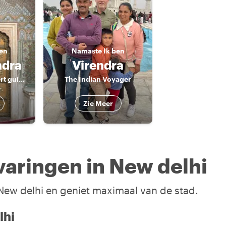
ben
Namaste
Ik ben
dra
Virendra
Your personal expert guide for Delhi, Agra & Jaipur!!
The Indian Voyager
Zie Meer
aringen in New delhi
 New delhi en geniet maximaal van de stad.
lhi