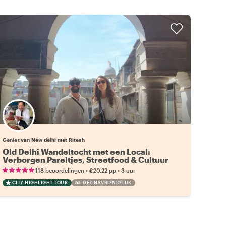
Geniet van New delhi met Ritesh
Old Delhi Wandeltocht met een Local:
Verborgen Pareltjes, Streetfood & Cultuur
•
•
118 beoordelingen
€20.22
pp
3 uur
CITY HIGHLIGHT TOUR
GEZINSVRIENDELIJK