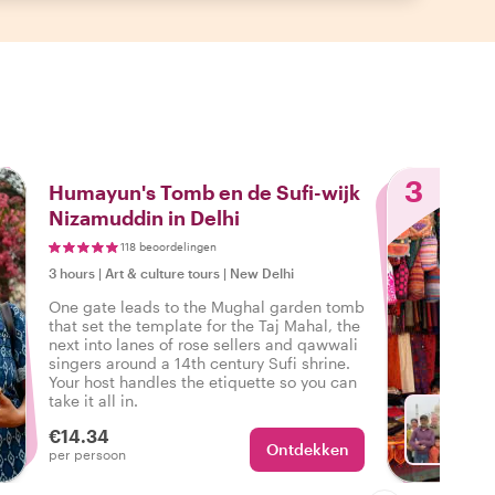
3
Humayun's Tomb en de Sufi-wijk
Nizamuddin in Delhi
118 beoordelingen
3 hours
|
Art & culture tours
|
New Delhi
One gate leads to the Mughal garden tomb
that set the template for the Taj Mahal, the
next into lanes of rose sellers and qawwali
singers around a 14th century Sufi shrine.
Your host handles the etiquette so you can
take it all in.
€14.34
Ontdekken
Met Vi
per persoon