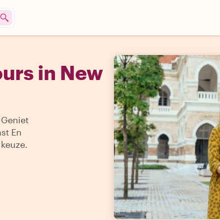
ours in New
 Geniet
st En
 keuze.