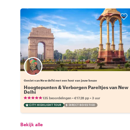
Kies jouw favoriete local
Geniet van New delhi met een host van jouw keuze
Hoogtepunten & Verborgen Pareltjes van New
Delhi
•
•
135 beoordelingen
€17.28
pp
3 uur
CITY HIGHLIGHT TOUR
DIRECT BEVESTIGD
Bekijk alle