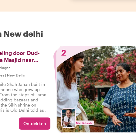
n New delhi
2
ling door Oud-
a Masjid naar
wk
elingen
les
|
New Delhi
ile Shah Jahan built in
omeone who grew up
 From the steps of Jama
edding bazaars and
 the Sikh shrine on
s is Old Delhi told as a
ist.
Ontdekken
Met Ritesh