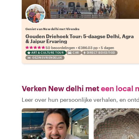
Geniet van New delhi met Virendra
Gouden Driehoek Tour: 5-daagse Delhi, Agra
& Jaipur Ervaring
•
•
50 beoordelingen
€386.03
pp
5 dagen
ART & CULTURE TOUR
CAR
DIRECT BEVESTIGD
GEZINSVRIENDELIJK
Verken New delhi met
een local 
Leer over hun persoonlijke verhalen, en ont