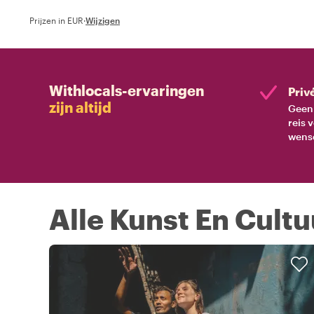
Prijzen in EUR
·
Wijzigen
Withlocals-ervaringen
Priv
zijn altijd
Geen 
reis 
wens
Alle Kunst En Cultu