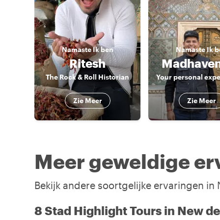
Namaste
Ik ben
Namaste
Ik 
Ritesh
Madhaven
The Rock & Roll Historian
Zie Meer
Zie Meer
Meer geweldige erv
Bekijk andere soortgelijke ervaringen in
8 Stad Highlight Tours in New de