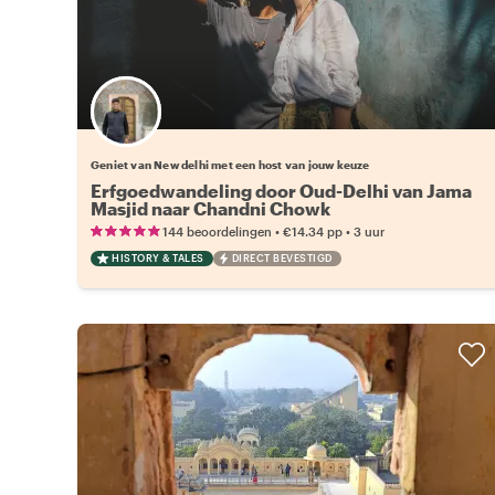
Kies jouw favoriete local
Geniet van New delhi met een host van jouw keuze
Erfgoedwandeling door Oud-Delhi van Jama
Masjid naar Chandni Chowk
•
•
144 beoordelingen
€14.34
pp
3 uur
HISTORY & TALES
DIRECT BEVESTIGD