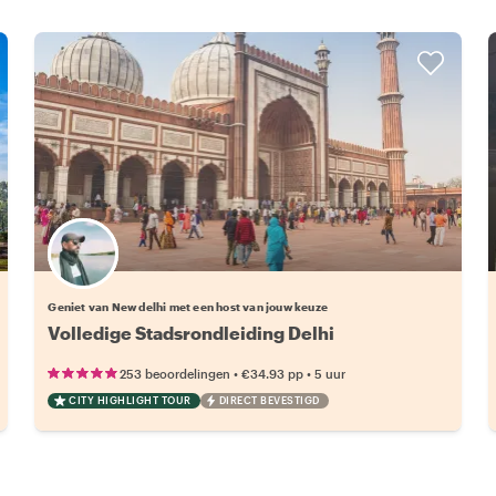
Kies jouw favoriete local
Geniet van New delhi met een host van jouw keuze
Volledige Stadsrondleiding Delhi
•
•
253 beoordelingen
€34.93
pp
5 uur
CITY HIGHLIGHT TOUR
DIRECT BEVESTIGD