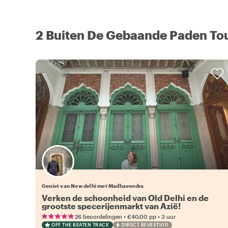
2 Buiten De Gebaande Paden Tou
Geniet van New delhi met Madhavendra
Verken de schoonheid van Old Delhi en de
grootste specerijenmarkt van Azië!
•
•
26 beoordelingen
€40.00
pp
3 uur
OFF THE BEATEN TRACK
DIRECT BEVESTIGD