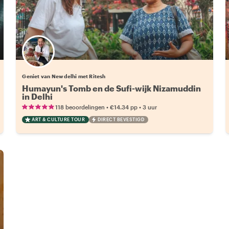
Geniet van New delhi met Ritesh
Humayun's Tomb en de Sufi-wijk Nizamuddin
in Delhi
•
•
118 beoordelingen
€14.34
pp
3 uur
ART & CULTURE TOUR
DIRECT BEVESTIGD