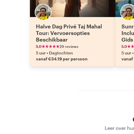
Halve Dag Privé Taj Mahal
Sunr
Tour: Vervoersopties
Incl
Beschikbaar
Gids
5.0
29 reviews
5.0
5 uur
•
Dagtochten
5 uur
•
vanaf €34.19 per persoon
vanaf
Leer over hu