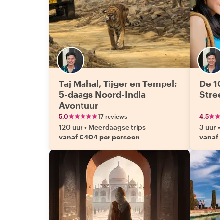
Taj Mahal, Tijger en Tempel:
De 1
5-daags Noord-India
Stre
Avontuur
5.0
17 reviews
4.5
120 uur
•
Meerdaagse trips
3 uur
•
vanaf €404 per persoon
vanaf