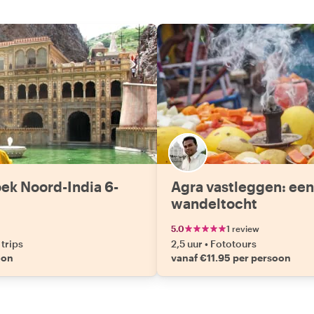
ek Noord-India 6-
Agra vastleggen: een
wandeltocht
5.0
1 review
trips
2,5 uur
•
Fototours
oon
vanaf €11.95 per persoon