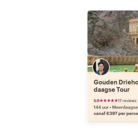
Gouden Drieho
daagse Tour
5.0
17 reviews
144 uur
•
Meerdaagse 
vanaf €397 per pers