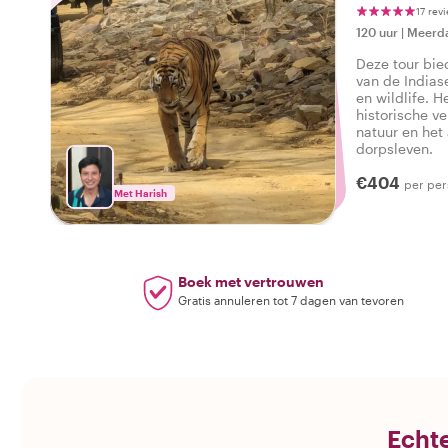
17 rev
120 uur
|
Meerda
Deze tour bie
van de Indias
en wildlife. H
historische v
natuur en het
dorpsleven.
€404
per pe
Met Harish
Boek met vertrouwen
Gratis annuleren tot 7 dagen van tevoren
Echte