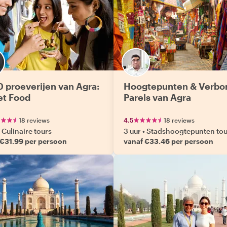
0 proeverijen van Agra:
Hoogtepunten & Verbo
et Food
Parels van Agra
18 reviews
4.5
18 reviews
Culinaire tours
3 uur
•
Stadshoogtepunten tou
 €31.99 per persoon
vanaf €33.46 per persoon