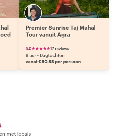
ahal
Premier Sunrise Taj Mahal
goed
Tour vanuit Agra
5.0
17 reviews
8 uur
•
Dagtochten
vanaf €80.88 per persoon
s
en met locals