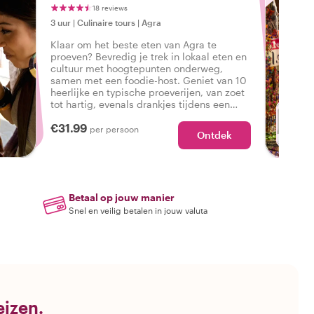
18 reviews
3 uur
|
Culinaire tours
|
Agra
Klaar om het beste eten van Agra te
proeven? Bevredig je trek in lokaal eten en
cultuur met hoogtepunten onderweg,
samen met een foodie-host. Geniet van 10
heerlijke en typische proeverijen, van zoet
tot hartig, evenals drankjes tijdens een
smakelijke foodtour in Agra.
€31.99
per persoon
Ontdek
Betaal op jouw manier
Snel en veilig betalen in jouw valuta
eizen.