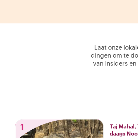
Laat onze loka
dingen om te doe
van insiders en
1
Taj Mahal,
daags Noo