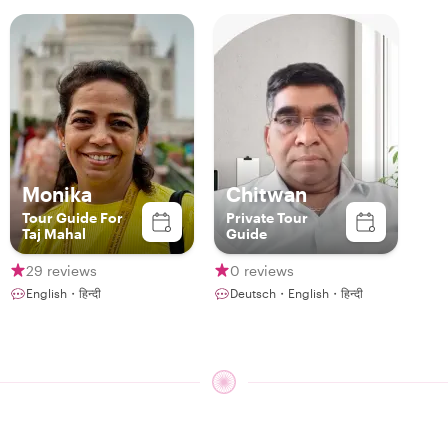
Monika
Chitwan
Tour Guide For
Private Tour
Taj Mahal
Guide
29 reviews
0 reviews
English・हिन्दी
Deutsch・English・हिन्दी