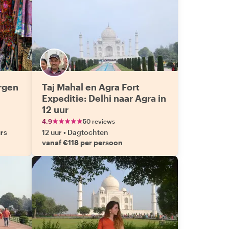
rgen
Taj Mahal en Agra Fort
Expeditie: Delhi naar Agra in
12 uur
4.9
50 reviews
rs
12 uur
•
Dagtochten
vanaf €118 per persoon