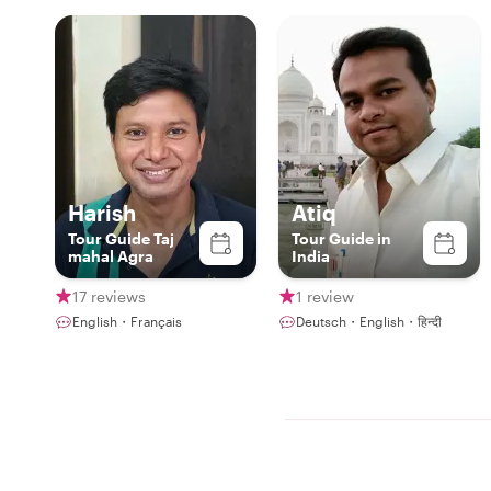
Harish
Atiq
Tour Guide Taj
Tour Guide in
mahal Agra
India
17 reviews
1 review
English・Français
Deutsch・English・हिन्दी