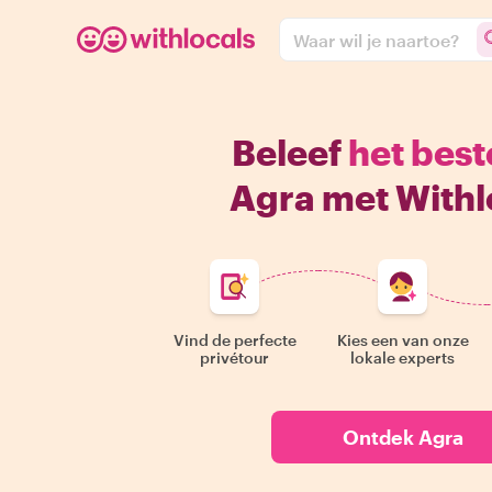
Waar wil je naartoe?
Beleef
het best
Agra met Withl
Vind de perfecte
Kies een van onze
privétour
lokale experts
Ontdek Agra