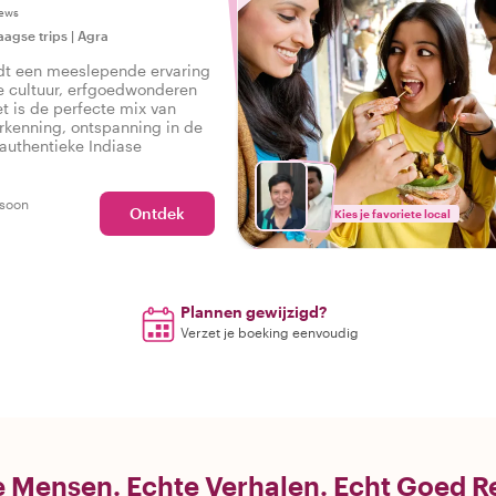
iews
agse trips
|
Agra
dt een meeslepende ervaring
e cultuur, erfgoedwonderen
et is de perfecte mix van
erkenning, ontspanning in de
 authentieke Indiase
rsoon
Ontdek
Kies je favoriete local
Plannen gewijzigd?
Verzet je boeking eenvoudig
 Mensen. Echte Verhalen. Echt Goed R