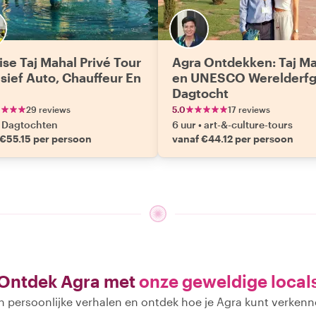
ise Taj Mahal Privé Tour
Agra Ontdekken: Taj M
usief Auto, Chauffeur En
en UNESCO Werelderf
Dagtocht
29 reviews
5.0
17 reviews
Dagtochten
6 uur
•
art-&-culture-tours
 €55.15 per persoon
vanaf €44.12 per persoon
Ontdek Agra met
onze geweldige local
n persoonlijke verhalen en ontdek hoe je Agra kunt verkenn