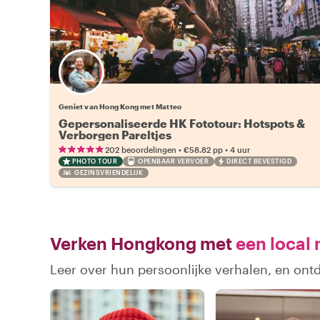
Geniet van Hong Kong met Matteo
Gepersonaliseerde HK Fototour: Hotspots &
Verborgen Pareltjes
•
•
202 beoordelingen
€58.82
pp
4 uur
PHOTO TOUR
OPENBAAR VERVOER
DIRECT BEVESTIGD
GEZINSVRIENDELIJK
Verken Hongkong met
een local 
Leer over hun persoonlijke verhalen, en on