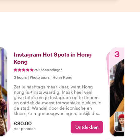
3
Instagram Hot Spots in Hong
Kong
259 beoordelingen
3 hours
|
Photo tours
|
Hong Kong
Zet je hashtags maar klaar, want Hong
Kong is #instawaardig. Maak heel veel
gave foto's om je Instagram op te fleuren
en ontdek de meest fotogenieke plekjes in
de stad. Wandel door de iconische en
kleurrijke regenboogwoningen, bekijk de
meest fotogenieke verborgen pareltjes die
€80.00
alleen locals kennen en meer!
Ontdekken
Met An
per persoon