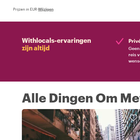
Prijzen in EUR
·
Wijzigen
Withlocals-ervaringen
Priv
zijn altijd
Geen 
reis 
wens
Alle Dingen Om Met