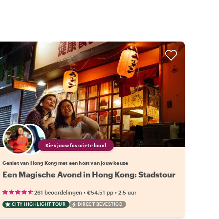
Kies jouw favoriete local
Geniet van Hong Kong met een host van jouw keuze
Een Magische Avond in Hong Kong: Stadstour
•
•
261 beoordelingen
€54.51
pp
2.5 uur
CITY HIGHLIGHT TOUR
DIRECT BEVESTIGD