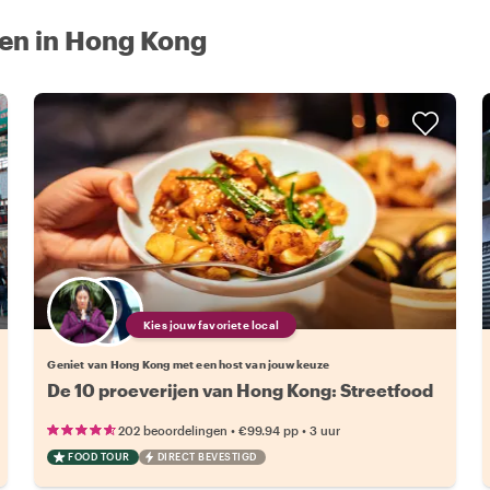
oen in Hong Kong
Kies jouw favoriete local
Geniet van Hong Kong met een host van jouw keuze
De 10 proeverijen van Hong Kong: Streetfood
•
•
202 beoordelingen
€99.94
pp
3 uur
FOOD TOUR
DIRECT BEVESTIGD