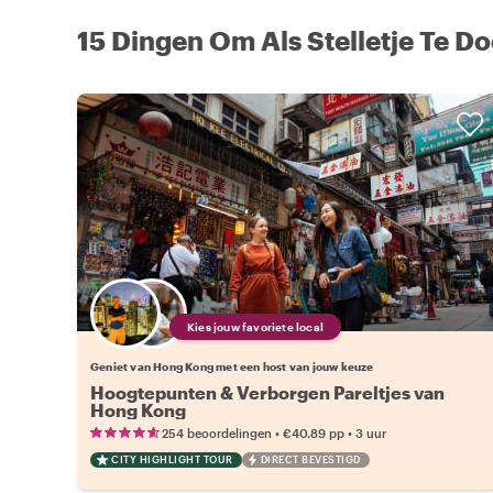
15 Dingen Om Als Stelletje Te D
Kies jouw favoriete local
Geniet van Hong Kong met een host van jouw keuze
Hoogtepunten & Verborgen Pareltjes van
Hong Kong
•
•
254 beoordelingen
€40.89
pp
3 uur
CITY HIGHLIGHT TOUR
DIRECT BEVESTIGD