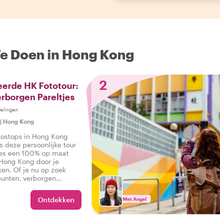
Te Doen in Hong Kong
2
eerde HK Fototour:
rborgen Pareltjes
elingen
|
Hong Kong
otostops in Hong Kong
s deze persoonlijke tour
Kies een 100% op maat
ong Kong door je
en. Of je nu op zoek
punten, verborgen
, ik kan de perfecte
creëren!
Ontdekken
Met Angel