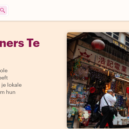
ners Te
oole
eeft
je lokale
om hun