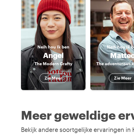
Neih hou
Ik ben
Neih hou
Ik 
Angel
Matte
The Modern Crafty
The adventurous e
Zie Meer
Zie Meer
Meer geweldige er
Bekijk andere soortgelijke ervaringen i