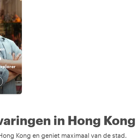
ben
o
xplorer
varingen in Hong Kong
n Hong Kong en geniet maximaal van de stad.