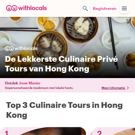
Registreren
De Lekkerste Culinaire Privé
Tours van Hong Kong
Ontdek
Jouw Manier
Gepersonaliseerde stadstours met lokale hosts.
Meer informatie
Top 3 Culinaire Tours in Hong
Kong
1
2