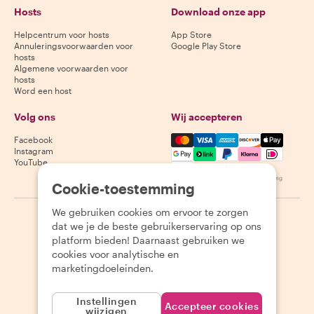
Hosts
Download onze app
Helpcentrum voor hosts
App Store
Annuleringsvoorwaarden voor
Google Play Store
hosts
Algemene voorwaarden voor
hosts
Word een host
Volg ons
Wij accepteren
Mastercard, Visa, Amex, Di
Facebook
Instagram
YouTube
Beschikbaarheid varieert per bestemming
Cookie-toestemming
We gebruiken cookies om ervoor te zorgen
©
2026
Withlocals.com
|
Privacybeleid
|
Cookies
|
Sitemap
dat we je de beste gebruikerservaring op ons
platform bieden! Daarnaast gebruiken we
cookies voor analytische en
marketingdoeleinden.
Instellingen
Accepteer cookies
wijzigen