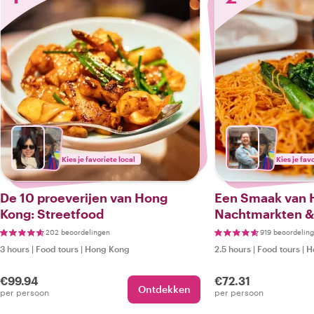
Kies je favoriete local
Kies je fav
De 10 proeverijen van Hong
Een Smaak van 
Kong: Streetfood
Nachtmarkten &
Tour
202 beoordelingen
919 beoordelin
3 hours
|
Food tours
|
Hong Kong
2.5 hours
|
Food tours
|
H
€99.94
€72.31
Ontdekken
per persoon
per persoon