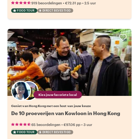
•
•
919 beoordelingen
€72.31
pp
2.5 uur
FOOD TOUR
DIRECT BEVESTIGD
Kies jouw favoriete local
Geniet van Hong Kong met een host van jouw keuze
De 10 proeverijen van Kowloon in Hong Kong
•
•
65 beoordelingen
€97.06
pp
3 uur
FOOD TOUR
DIRECT BEVESTIGD