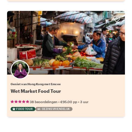
Geniet van Hong Kong met Emcee
Wet Market Food Tour
•
•
38 beoordelingen
€95.00
pp
3 uur
FOOD TOUR
GEZINSVRIENDELIJK