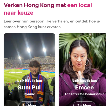
Verken Hong Kong met
een local
naar keuze
Leer over hun persoonlijke verhalen, en ontdek hoe je
samen Hong Kong kunt ervaren
Neih hou
Ik ben
Neih hou
Ik ben
Sum Pui
Emcee
Ronnie
The Streets Connoisseur
Zie Meer
Zie Meer