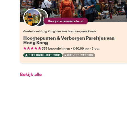
Kies jouw favoriete local
Geniet van Hong Kong met een host van jouw keuze
Hoogtepunten & Verborgen Pareltjes van
Hong Kong
•
•
255 beoordelingen
€40.89
pp
3 uur
CITY HIGHLIGHT TOUR
DIRECT BEVESTIGD
Bekijk alle