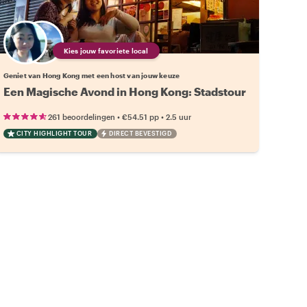
Kies jouw favoriete local
Geniet van Hong Kong met een host van jouw keuze
Een Magische Avond in Hong Kong: Stadstour
•
•
261 beoordelingen
€54.51
pp
2.5 uur
CITY HIGHLIGHT TOUR
DIRECT BEVESTIGD