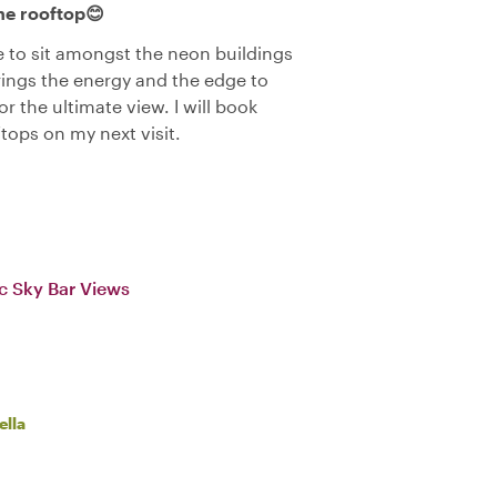
the rooftop😊
 to sit amongst the neon buildings
brings the energy and the edge to
r the ultimate view. I will book
tops on my next visit.
c Sky Bar Views
ella