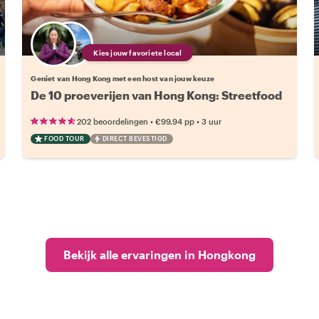
Kies jouw favoriete local
Geniet van Hong Kong met een host van jouw keuze
De 10 proeverijen van Hong Kong: Streetfood
•
•
202 beoordelingen
€99.94
pp
3 uur
FOOD TOUR
DIRECT BEVESTIGD
Bekijk alle ervaringen in Hongkong