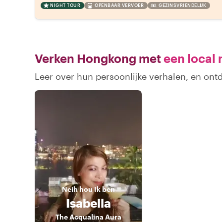
NIGHT TOUR
OPENBAAR VERVOER
GEZINSVRIENDELIJK
Verken Hongkong met
een local 
Leer over hun persoonlijke verhalen, en on
Neih hou
Ik ben
Isabella
The Acqualina Aura