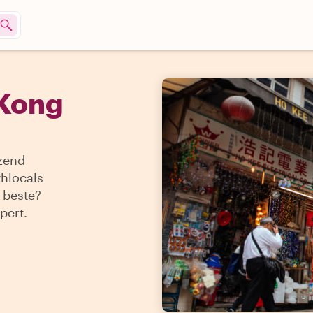
 Kong
izend
thlocals
t beste?
pert.