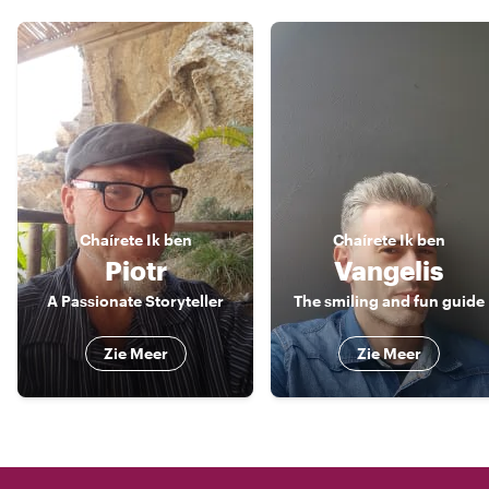
Chaírete
Ik ben
Chaírete
Ik ben
Piotr
Vangelis
A Passionate Storyteller
The smiling and fun guide
Zie Meer
Zie Meer