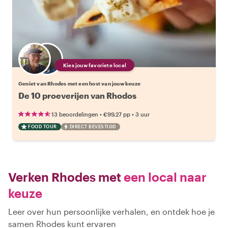
Kies jouw favoriete local
Geniet van Rhodes met een host van jouw keuze
De 10 proeverijen van Rhodos
•
•
13 beoordelingen
€99.27
pp
3 uur
FOOD TOUR
DIRECT BEVESTIGD
Verken Rhodes met
een local naar
keuze
Leer over hun persoonlijke verhalen, en ontdek hoe je
samen Rhodes kunt ervaren