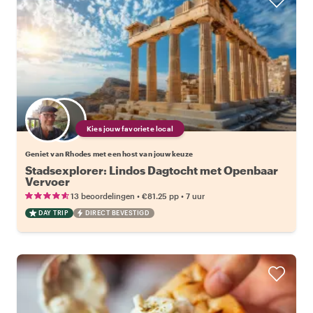
Kies jouw favoriete local
Geniet van Rhodes met een host van jouw keuze
Stadsexplorer: Lindos Dagtocht met Openbaar
Vervoer
•
•
13 beoordelingen
€81.25
pp
7 uur
DAY TRIP
DIRECT BEVESTIGD