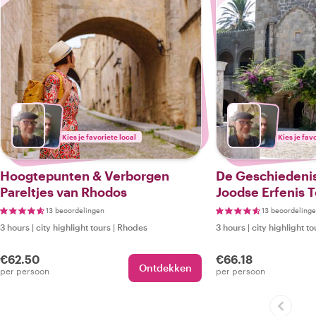
Kies je favoriete local
Kies je fav
Hoogtepunten & Verborgen
De Geschiedenis
Pareltjes van Rhodos
Joodse Erfenis 
13 beoordelingen
13 beoordeling
3 hours
|
city highlight tours
|
Rhodes
3 hours
|
city highlight to
€62.50
€66.18
Ontdekken
per persoon
per persoon