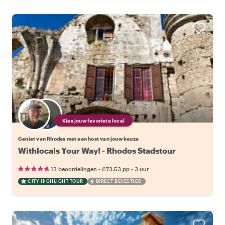
Kies jouw favoriete local
Geniet van Rhodes met een host van jouw keuze
Withlocals Your Way! - Rhodos Stadstour
•
•
13 beoordelingen
€73.53
pp
3 uur
CITY HIGHLIGHT TOUR
DIRECT BEVESTIGD