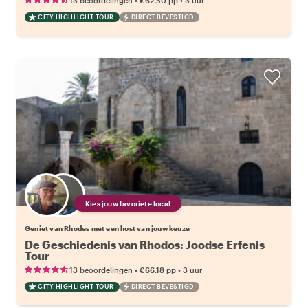
13 beoordelingen
€62.50
pp
3 uur
CITY HIGHLIGHT TOUR
DIRECT BEVESTIGD
Kies jouw favoriete local
Geniet van Rhodes met een host van jouw keuze
De Geschiedenis van Rhodos: Joodse Erfenis
Tour
•
•
13 beoordelingen
€66.18
pp
3 uur
CITY HIGHLIGHT TOUR
DIRECT BEVESTIGD