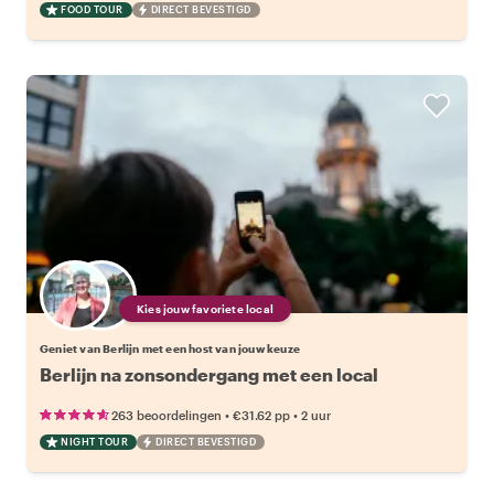
FOOD TOUR
DIRECT BEVESTIGD
Kies jouw favoriete local
Geniet van Berlijn met een host van jouw keuze
Berlijn na zonsondergang met een local
•
•
263 beoordelingen
€31.62
pp
2 uur
NIGHT TOUR
DIRECT BEVESTIGD