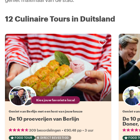
12 Culinaire Tours in Duitsland
Kies jouw favoriete local
Geniet van Berlijn met een host van jouw keuze
Geniet van
De 10 proeverijen van Berlijn
De 10 
Doner, 
•
•
309 beoordelingen
€90.48
pp
3 uur
FOOD TOUR
DIRECT BEVESTIGD
FOOD 