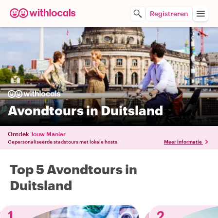
Registreren
Avondtours in Duitsland
Ontdek
Jouw Manier
Gepersonaliseerde stadstours met lokale hosts.
Meer informatie
Top 5 Avondtours in
Duitsland
1
2