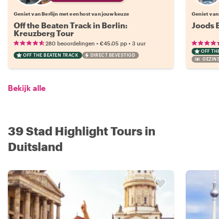
Geniet van Berlijn met een host van jouw keuze
Geniet van
Off the Beaten Track in Berlin:
Joods 
Kreuzberg Tour
•
•
280 beoordelingen
€45.05
pp
3 uur
OFF TH
OFF THE BEATEN TRACK
DIRECT BEVESTIGD
GEZINS
Bekijk alle
39 Stad Highlight Tours in
Duitsland