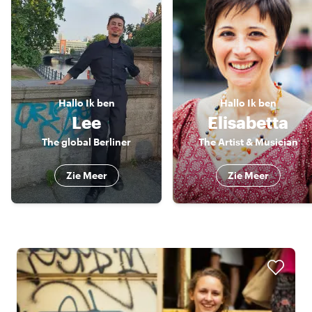
Hallo
Ik ben
Hallo
Ik ben
Lee
Elisabetta
The global Berliner
The Artist & Musician
Zie Meer
Zie Meer