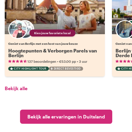
Kies jouw favoriete local
Geniet van Berlijn met een host van jouw keuze
Geniet van
Hoogtepunten & Verborgen Parels van
Berlijn
Berlijn
Derde R
•
•
137 beoordelingen
€53.00
pp
3 uur
CITY HIGHLIGHT TOUR
DIRECT BEVESTIGD
CITY H
Bekijk alle
Bekijk alle ervaringen in Duitsland