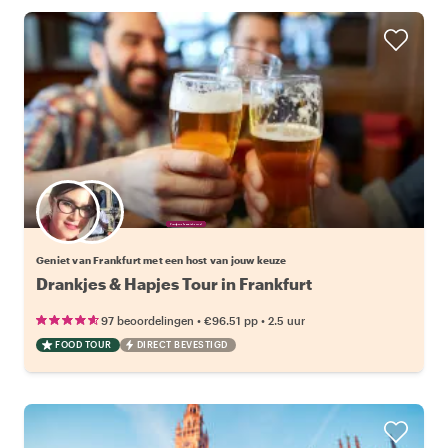
Kies jouw favoriete local
Geniet van Frankfurt met een host van jouw keuze
Drankjes & Hapjes Tour in Frankfurt
•
•
97 beoordelingen
€96.51
pp
2.5 uur
FOOD TOUR
DIRECT BEVESTIGD