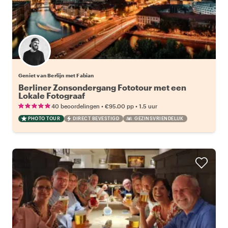
Geniet van Berlijn met Fabian
Berliner Zonsondergang Fototour met een
Lokale Fotograaf
•
•
40 beoordelingen
€95.00
pp
1.5 uur
PHOTO TOUR
DIRECT BEVESTIGD
GEZINSVRIENDELIJK