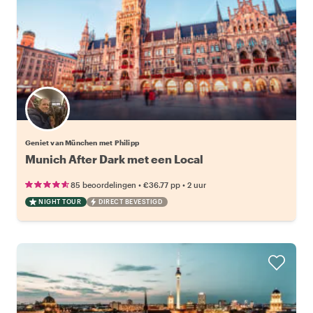
Geniet van München met Philipp
Munich After Dark met een Local
•
•
85 beoordelingen
€36.77
pp
2 uur
NIGHT TOUR
DIRECT BEVESTIGD