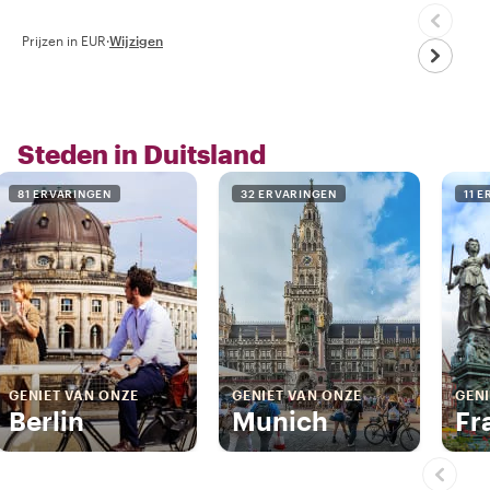
Prijzen in EUR
·
Wijzigen
Steden in Duitsland
81 ERVARINGEN
32 ERVARINGEN
11 
GENIET VAN ONZE
GENIET VAN ONZE
GENI
Berlin
Munich
Fr