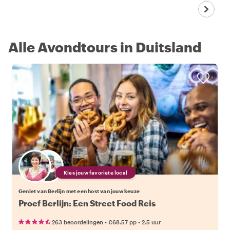
Alle Avondtours in Duitsland
Kies jouw favoriete local
Geniet van Berlijn met een host van jouw keuze
Proef Berlijn: Een Street Food Reis
•
•
263 beoordelingen
€68.57
pp
2.5 uur