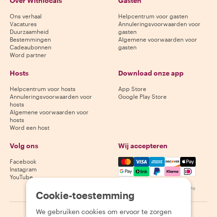
Over Withlocals
Gasten
Ons verhaal
Helpcentrum voor gasten
Vacatures
Annuleringsvoorwaarden voor
Duurzaamheid
gasten
Bestemmingen
Algemene voorwaarden voor
Cadeaubonnen
gasten
Word partner
Hosts
Download onze app
Helpcentrum voor hosts
App Store
Annuleringsvoorwaarden voor
Google Play Store
hosts
Algemene voorwaarden voor
hosts
Word een host
Volg ons
Wij accepteren
Mastercard, Visa, Amex, Di
Facebook
Instagram
YouTube
Beschikbaarheid varieert per bestemming
Cookie-toestemming
We gebruiken cookies om ervoor te zorgen