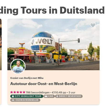
ding Tours in Duitsland
Geniet van Berlijn met Miha
Autotour door Oost- en West-Berlijn
•
•
786 beoordelingen
€110.49
pp
3 uur
CITY HIGHLIGHT TOUR
CAR
DIRECT BEVESTIGD
GEZINSVRIENDELIJK