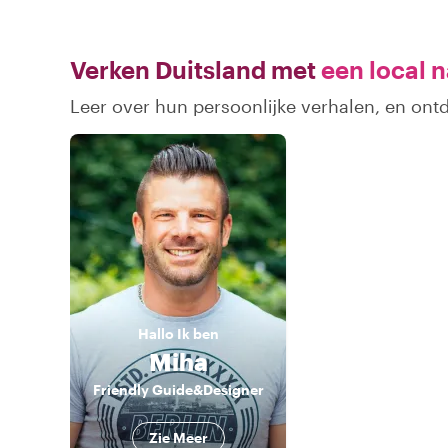
Verken Duitsland met
een local n
Leer over hun persoonlijke verhalen, en ont
Hallo
Ik ben
Miha
Friendly Guide&Designer
Zie Meer