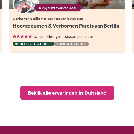
Kies jouw favoriete local
Geniet van Berlijn met een host van jouw keuze
Hoogtepunten & Verborgen Parels van Berlijn
•
•
137 beoordelingen
€53.00
pp
3 uur
CITY HIGHLIGHT TOUR
DIRECT BEVESTIGD
Bekijk alle ervaringen in Duitsland