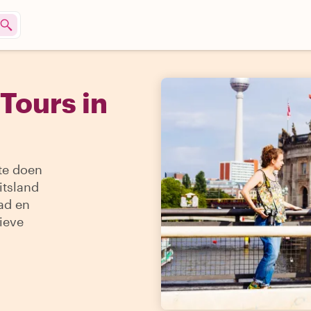
Tours in
 te doen
itsland
pad en
ieve