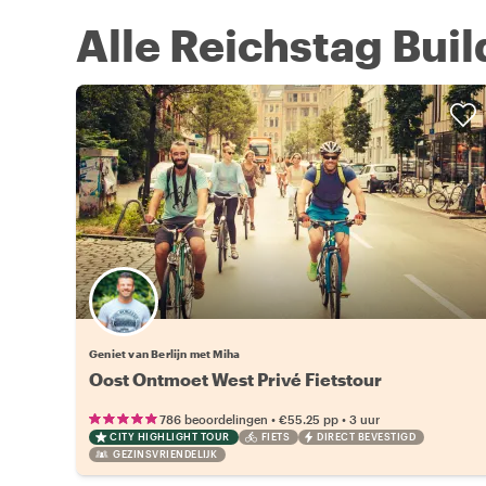
Alle Reichstag Buil
Geniet van Berlijn met Miha
Oost Ontmoet West Privé Fietstour
•
•
786 beoordelingen
€55.25
pp
3 uur
CITY HIGHLIGHT TOUR
FIETS
DIRECT BEVESTIGD
GEZINSVRIENDELIJK