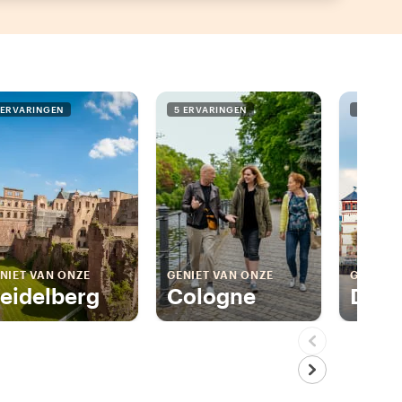
 ERVARINGEN
5 ERVARINGEN
3 ERVAR
NIET VAN ONZE
GENIET VAN ONZE
GENIET 
eidelberg
Cologne
Düss