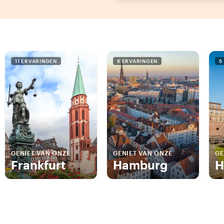
11 ERVARINGEN
6 ERVARINGEN
5
GENIET VAN ONZE
GENIET VAN ONZE
GE
Frankfurt
Hamburg
H