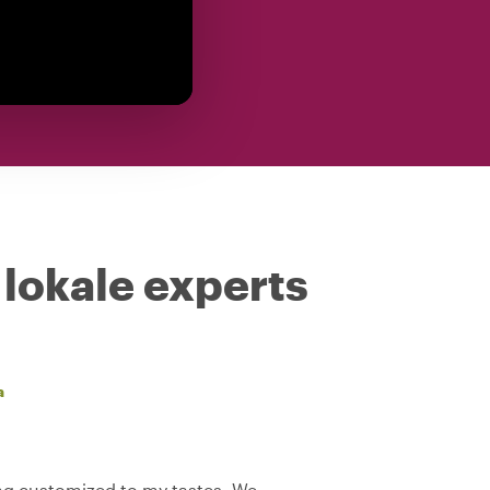
 lokale experts
a
ng customized to my tastes. We