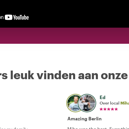
s leuk vinden aan onze
Ed
Over local
Mih
Amazing Berlin
Miha was the best. Everythi