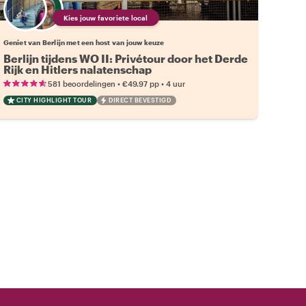
Kies jouw favoriete local
Geniet van Berlijn met een host van jouw keuze
Berlijn tijdens WO II: Privétour door het Derde
Rijk en Hitlers nalatenschap
•
•
581 beoordelingen
€49.97
pp
4 uur
CITY HIGHLIGHT TOUR
DIRECT BEVESTIGD