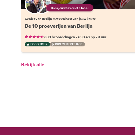
Kies jouw favoriete local
Geniet van Berlijn met een host van jouw keuze
De 10 proeverijen van Berlijn
•
•
309 beoordelingen
€90.48
pp
3 uur
FOOD TOUR
DIRECT BEVESTIGD
Bekijk alle