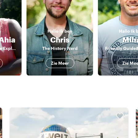
n
Hallo
Ik ben
Hallo
Ik 
-Ahia
Chris
Mih
The Berlin Art Scene Explorer
The History Nerd
Friendly Guide
Zie Meer
Zie Me