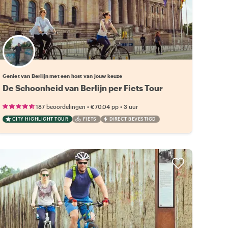
Kies jouw favoriete local
Geniet van Berlijn met een host van jouw keuze
De Schoonheid van Berlijn per Fiets Tour
•
•
187 beoordelingen
€70.04
pp
3 uur
CITY HIGHLIGHT TOUR
FIETS
DIRECT BEVESTIGD