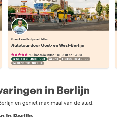
Geniet van Berlijn met Miha
Autotour door Oost- en West-Berlijn
•
•
786 beoordelingen
€110.49
pp
3 uur
CITY HIGHLIGHT TOUR
CAR
DIRECT BEVESTIGD
GEZINSVRIENDELIJK
aringen in Berlijn
Berlijn en geniet maximaal van de stad.
 in Berlijn