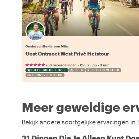
Geniet van Berlijn met Miha
Oost Ontmoet West Privé Fietstour
•
•
786 beoordelingen
€55.25
pp
3 uur
CITY HIGHLIGHT TOUR
FIETS
DIRECT BEVESTIGD
GEZINSVRIENDELIJK
Meer geweldige erv
Bekijk andere soortgelijke ervaringen in 
21 Dingen Die Je Alleen Kunt Doen