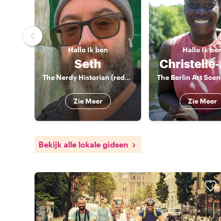
Hallo
Ik ben
Hallo
Ik be
Seth
Christelle
The Nerdy Historian (redundant?)
Zie Meer
Zie Meer
Bekijk alle lokale gidsen