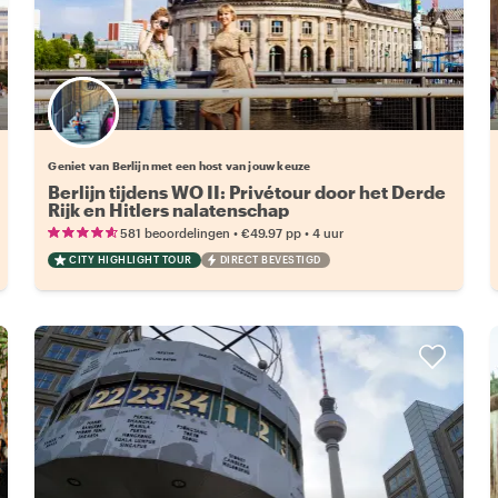
Kies jouw favoriete local
Geniet van Berlijn met een host van jouw keuze
Berlijn tijdens WO II: Privétour door het Derde
Rijk en Hitlers nalatenschap
•
•
581 beoordelingen
€49.97
pp
4 uur
CITY HIGHLIGHT TOUR
DIRECT BEVESTIGD