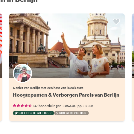
Kies jouw favoriete local
Geniet van Berlijn met een host van jouw keuze
Hoogtepunten & Verborgen Parels van Berlijn
•
•
137 beoordelingen
€53.00
pp
3 uur
CITY HIGHLIGHT TOUR
DIRECT BEVESTIGD