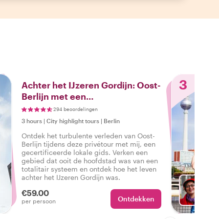
3
Achter het IJzeren Gordijn: Oost-
Berlijn met een
Geschiedenisexpert
294 beoordelingen
3 hours
|
City highlight tours
|
Berlin
Ontdek het turbulente verleden van Oost-
Berlijn tijdens deze privétour met mij, een
gecertificeerde lokale gids. Verken een
gebied dat ooit de hoofdstad was van een
totalitair systeem en ontdek hoe het leven
achter het IJzeren Gordijn was.
€59.00
Ontdekken
Ki
per persoon