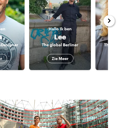
ben
Hallo
Ik ben
Hallo
I
a
Lee
Be
&Designer
The global Berliner
The Actor &
er
Zie Meer
Zie 