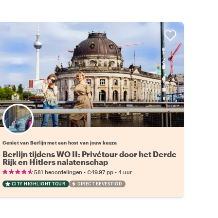
Kies jouw favoriete local
Geniet van Berlijn met een host van jouw keuze
Berlijn tijdens WO II: Privétour door het Derde
Rijk en Hitlers nalatenschap
•
•
581 beoordelingen
€49.97
pp
4 uur
CITY HIGHLIGHT TOUR
DIRECT BEVESTIGD