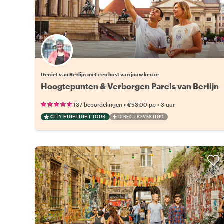
Kies jouw favoriete local
Geniet van Berlijn met een host van jouw keuze
Hoogtepunten & Verborgen Parels van Berlijn
•
•
137 beoordelingen
€53.00
pp
3 uur
CITY HIGHLIGHT TOUR
DIRECT BEVESTIGD