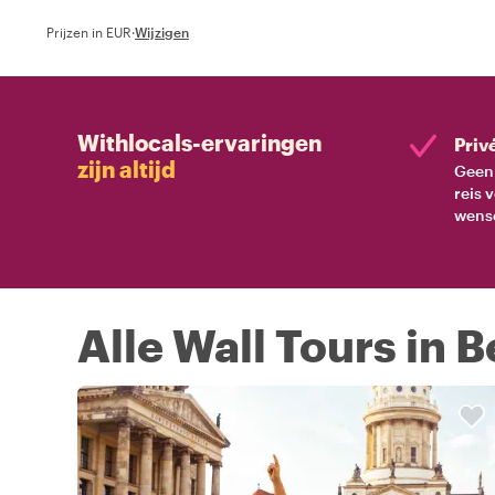
Prijzen in EUR
·
Wijzigen
Withlocals-ervaringen
Priv
zijn altijd
Geen 
reis 
wens
Alle Wall Tours in B