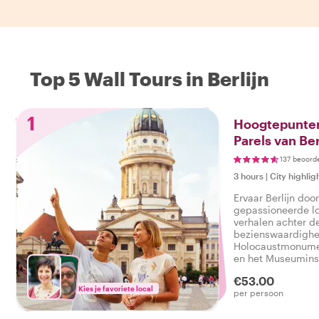
Top 5 Wall Tours in Berlijn
1
Hoogtepunten
Parels van Ber
137 beoord
3 hours
|
City highlig
Ervaar Berlijn doo
gepassioneerde lo
verhalen achter d
bezienswaardighe
Holocaustmonumen
en het Museumins
pareltjes tot auth
€53.00
laat je de stad b
Kies je favoriete local
per persoon
zien. Maak je klaa
avontuur vol cultu
lokale smaak!