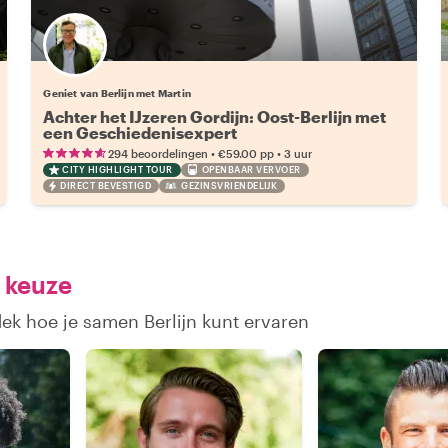
Geniet van Berlijn met Martin
Achter het IJzeren Gordijn: Oost-Berlijn met
een Geschiedenisexpert
•
•
294 beoordelingen
€59.00
pp
3 uur
CITY HIGHLIGHT TOUR
OPENBAAR VERVOER
DIRECT BEVESTIGD
GEZINSVRIENDELIJK
 keuze
ek hoe je samen Berlijn kunt ervaren