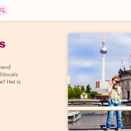
s
izend
thlocals
te? Het is