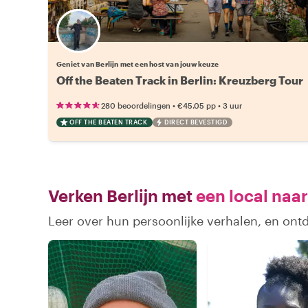
Kies jouw favoriete local
Geniet van Berlijn met een host van jouw keuze
Off the Beaten Track in Berlin: Kreuzberg Tour
•
•
280 beoordelingen
€45.05
pp
3 uur
OFF THE BEATEN TRACK
DIRECT BEVESTIGD
Verken Berlijn met
een local naar
Leer over hun persoonlijke verhalen, en ontd