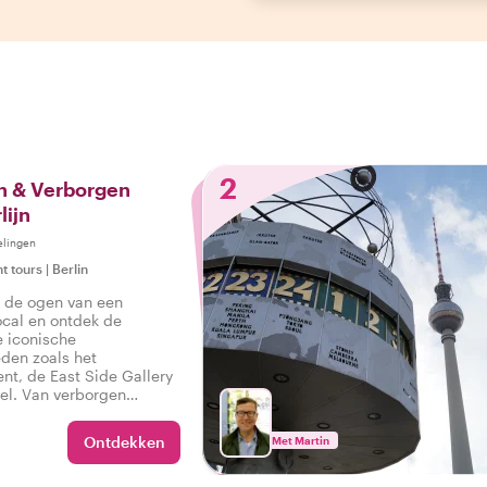
2
 & Verborgen
lijn
elingen
ht tours
|
Berlin
r de ogen van een
cal en ontdek de
e iconische
den zoals het
t, de East Side Gallery
el. Van verborgen
entieke hapjes, je host
uiten de gebaande paden
Ontdekken
Met Martin
r voor een persoonlijk
ur, geschiedenis en