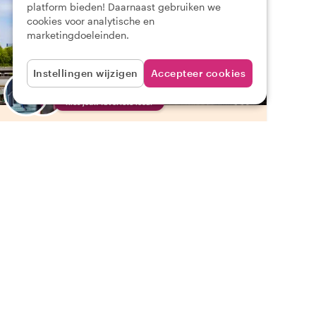
platform bieden! Daarnaast gebruiken we
cookies voor analytische en
marketingdoeleinden.
Instellingen wijzigen
Accepteer cookies
Kies jouw favoriete local
Geniet van Berlijn met een host van jouw keuze
Berlijn tijdens WO II: Privétour door het Derde
Rijk en Hitlers nalatenschap
•
•
581 beoordelingen
€49.97
pp
4 uur
CITY HIGHLIGHT TOUR
DIRECT BEVESTIGD