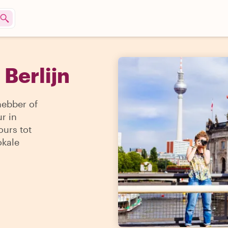
 Berlijn
hebber of
ur in
ours tot
okale