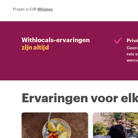
Prijzen in EUR
·
Wijzigen
Withlocals-ervaringen
Priv
zijn altijd
Geen 
reis 
wens
Ervaringen voor elk