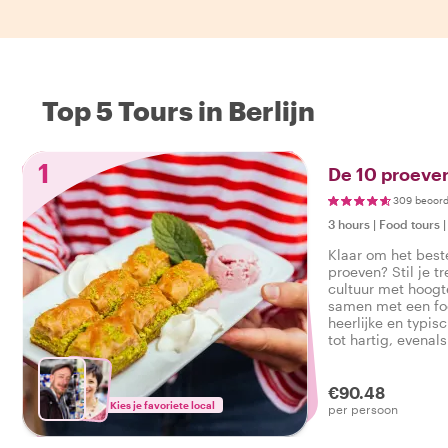
Top 5 Tours in Berlijn
1
De 10 proeveri
309 beoord
3 hours
|
Food tours
Klaar om het beste
proeven? Stil je tr
cultuur met hoog
samen met een foo
heerlijke en typis
tot hartig, evenal
smakelijke foodtour
€90.48
Kies je favoriete local
per persoon