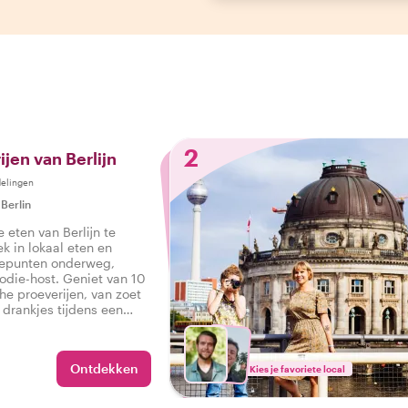
2
jen van Berlijn
elingen
|
Berlin
 eten van Berlijn te
ek in lokaal eten en
tepunten onderweg,
die-host. Geniet van 10
che proeverijen, van zoet
s drankjes tijdens een
 in Berlijn.
Ontdekken
Kies je favoriete local