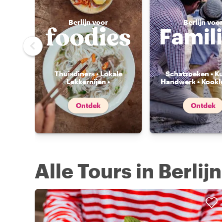
Berlijn voor
Berlijn voo
Thuisdiners • Lokale
Schatzoeken • K
Lekkernijen •
Handwerk • Kookl
Voedselmarkten
...
Ontdek
Ontdek
Alle Tours in Berlijn