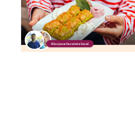
Kies jouw favoriete local
Geniet van Berlijn met een host van jouw keuze
De 10 proeverijen van Berlijn
•
•
309 beoordelingen
€90.48
pp
3 uur
FOOD TOUR
DIRECT BEVESTIGD