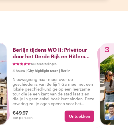
3
Berlijn tijdens WO II: Privétour
door het Derde Rijk en Hitlers
nalatenschap
581 beoordelingen
4 hours
|
City highlight tours
|
Berlin
Nieuwsgierig naar meer over de
geschiedenis van Berlijn? Ga mee met een
lokale geschiedkundige op een leerzame
tour die je een kant van de stad laat zien
die je in geen enkel boek kunt vinden. Deze
ervaring zal je ogen openen voor het
verleden en de oorsprong van Berlijn vanuit
€49.97
een lokaal perspectief, terwijl je leert over
Ontdekken
Ki
per persoon
WO II.