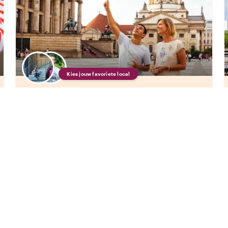
Kies jouw favoriete local
Geniet van Berlijn met een host van jouw keuze
Hoogtepunten & Verborgen Parels van Berlijn
•
•
137 beoordelingen
€53.00
pp
3 uur
CITY HIGHLIGHT TOUR
DIRECT BEVESTIGD