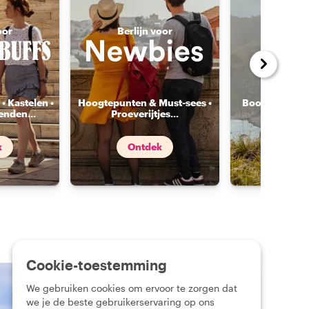
oor
Berlijn voor
Berlij
• Kastelen •
Hoogtepunten & Must-sees •
Bootritjes • W
enden
...
Proeverijtjes
...
Dagto
k
Ontdek
Ont
Cookie-toestemming
We gebruiken cookies om ervoor te zorgen dat
we je de beste gebruikerservaring op ons