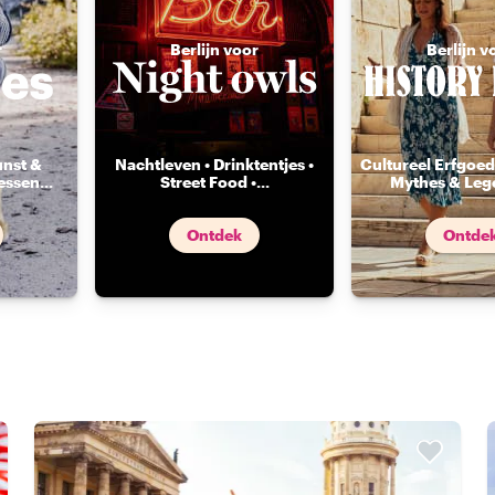
r
Berlijn voor
Berlijn v
unst &
Nachtleven • Drinktentjes •
Cultureel Erfgoed 
essen
...
Street Food •
...
Mythes & Leg
Ontdek
Ontde