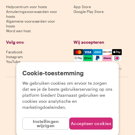
Helpcentrum voor hosts
App Store
Annuleringsvoorwaarden voor
Google Play Store
hosts
Algemene voorwaarden voor
hosts
Word een host
Volg ons
Wij accepteren
Mastercard, Visa, Amex, Di
Facebook
Instagram
YouTube
Beschikbaarheid varieert per bestemming
Cookie-toestemming
We gebruiken cookies om ervoor te zorgen
©
2026
Withlocals.com
|
Privacybeleid
|
Cookies
|
Sitemap
dat we je de beste gebruikerservaring op ons
platform bieden! Daarnaast gebruiken we
cookies voor analytische en
marketingdoeleinden.
Instellingen
Accepteer cookies
wijzigen