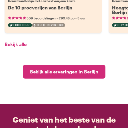
Geniet van Berlijn met een host van jouw keuze
Geniet van
De 10 proeverijen van Berlijn
Hoogte
Berlijn
•
•
309 beoordelingen
€90.48
pp
3 uur
FOOD TOUR
DIRECT BEVESTIGD
CITY H
Bekijk alle
Bekijk alle ervaringen in Berlijn
Geniet van het beste van de