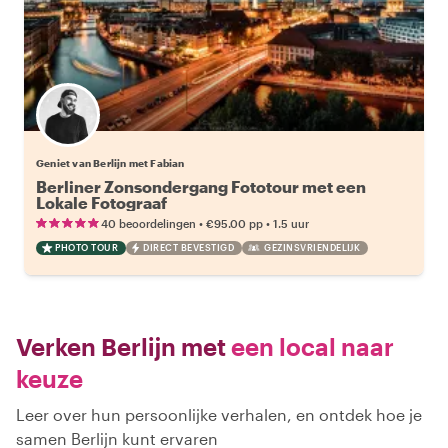
Geniet van Berlijn met Fabian
Berliner Zonsondergang Fototour met een
Lokale Fotograaf
•
•
40 beoordelingen
€95.00
pp
1.5 uur
PHOTO TOUR
DIRECT BEVESTIGD
GEZINSVRIENDELIJK
Verken Berlijn met
een local naar
keuze
Leer over hun persoonlijke verhalen, en ontdek hoe je
samen Berlijn kunt ervaren