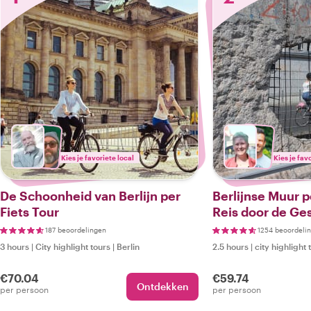
Kies je favoriete local
Kies je fav
De Schoonheid van Berlijn per
Berlijnse Muur p
Fiets Tour
Reis door de Ge
187 beoordelingen
1254 beoordeli
3 hours
|
City highlight tours
|
Berlin
2.5 hours
|
city highlight 
€70.04
€59.74
Ontdekken
per persoon
per persoon