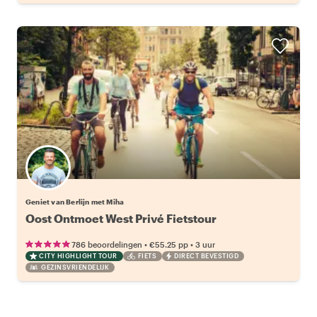
Geniet van Berlijn met Miha
Oost Ontmoet West Privé Fietstour
•
•
786 beoordelingen
€55.25
pp
3 uur
CITY HIGHLIGHT TOUR
FIETS
DIRECT BEVESTIGD
GEZINSVRIENDELIJK