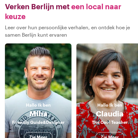
Verken Berlijn met
een local naar
keuze
Leer over hun persoonlijke verhalen, en ontdek hoe je
samen Berlijn kunt ervaren
Hallo
Ik ben
Hallo
Ik ben
Miha
Claudia
Friendly Guide&Designer
The Cool Teacher
Zie Meer
Zie Meer