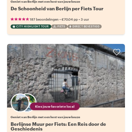
Geniet van Berlijn met een host van jouw keuze
De Schoonheid van Berlijn per Fiets Tour
•
•
187 beoordelingen
€70.04
pp
3 uur
CITY HIGHLIGHT TOUR
FIETS
DIRECT BEVESTIGD
Kies jouw favoriete local
Geniet van Berlijn met een host van jouw keuze
Berlijnse Muur per Fiets: Een Reis door de
Geschiedenis