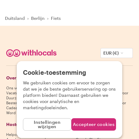
Duitsland
›
Berlijn
›
Fiets
EUR (€)
Cookie-toestemming
Over Withlocals
Gasten
We gebruiken cookies om ervoor te zorgen
Ons verhaal
Helpcentrum voor gasten
dat we je de beste gebruikerservaring op ons
Vacatures
Annuleringsvoorwaarden voor
platform bieden! Daarnaast gebruiken we
Duurzaamheid
gasten
cookies voor analytische en
Bestemmingen
Algemene voorwaarden voor
marketingdoeleinden.
Cadeaubonnen
gasten
Word partner
Instellingen
Hosts
Download onze app
Accepteer cookies
wijzigen
Helpcentrum voor hosts
App Store