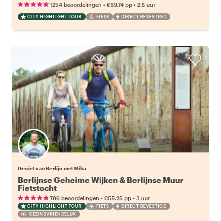
•
•
1254 beoordelingen
€59.74
pp
2.5 uur
CITY HIGHLIGHT TOUR
FIETS
DIRECT BEVESTIGD
Geniet van Berlijn met Miha
Berlijnse Geheime Wijken & Berlijnse Muur
Fietstocht
•
•
786 beoordelingen
€55.25
pp
3 uur
CITY HIGHLIGHT TOUR
FIETS
DIRECT BEVESTIGD
GEZINSVRIENDELIJK