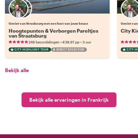
Kies jouw favoriete local
Geniet van Strasbourg met een host van jouw keuze
Geniet van
Hoogtepunten & Verborgen Pareltjes
City Ki
van Straatsburg
•
•
248 beoordelingen
€38.97
pp
3 uur
CITY HIGHLIGHT TOUR
DIRECT BEVESTIGD
CITY H
Bekijk alle
Bekijk alle ervaringen in Frankrijk