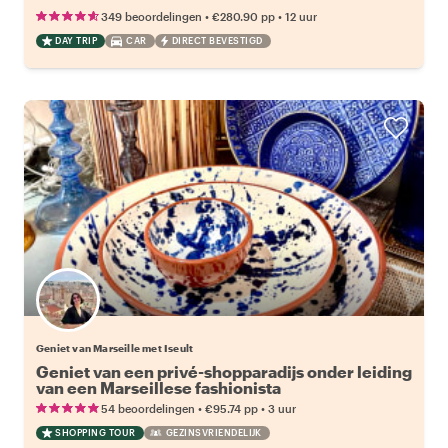
•
•
349 beoordelingen
€280.90
pp
12 uur
DAY TRIP
CAR
DIRECT BEVESTIGD
Geniet van Marseille met Iseult
Geniet van een privé-shopparadijs onder leiding
van een Marseillese fashionista
•
•
54 beoordelingen
€95.74
pp
3 uur
SHOPPING TOUR
GEZINSVRIENDELIJK