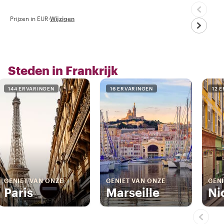
Prijzen in EUR
·
Wijzigen
Steden in Frankrijk
144 ERVARINGEN
16 ERVARINGEN
12 
GENIET VAN ONZE
GENIET VAN ONZE
GENI
Paris
Marseille
Ni