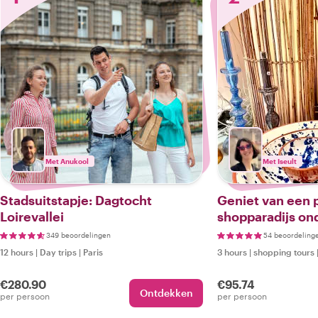
Met Anukool
Met Iseult
Stadsuitstapje: Dagtocht
Geniet van een p
Loirevallei
shopparadijs ond
een Marseillese 
349 beoordelingen
54 beoordeling
12 hours
|
Day trips
|
Paris
3 hours
|
shopping tours
€280.90
€95.74
Ontdekken
per persoon
per persoon