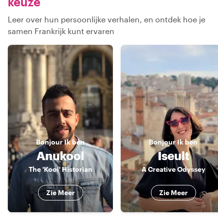
keuze
Leer over hun persoonlijke verhalen, en ontdek hoe je
samen Frankrijk kunt ervaren
Bonjour
Ik ben
Bonjour
Ik ben
Anukool
Iseult
The 'Kool' Historian
A Creative Odyssey
Zie Meer
Zie Meer