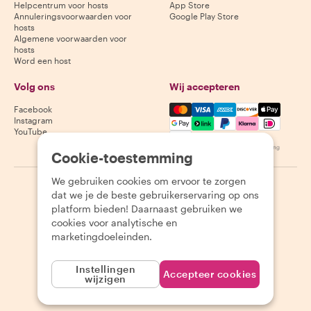
Helpcentrum voor hosts
App Store
Annuleringsvoorwaarden voor
Google Play Store
hosts
Algemene voorwaarden voor
hosts
Word een host
Volg ons
Wij accepteren
Mastercard, Visa, Amex, Di
Facebook
Instagram
YouTube
Beschikbaarheid varieert per bestemming
Cookie-toestemming
We gebruiken cookies om ervoor te zorgen
©
2026
Withlocals.com
|
Privacybeleid
|
Cookies
|
Sitemap
dat we je de beste gebruikerservaring op ons
platform bieden! Daarnaast gebruiken we
cookies voor analytische en
marketingdoeleinden.
Instellingen
Accepteer cookies
wijzigen