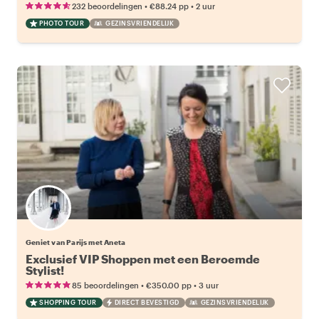
•
•
232 beoordelingen
€88.24
pp
2 uur
PHOTO TOUR
GEZINSVRIENDELIJK
Geniet van Parijs met Aneta
Exclusief VIP Shoppen met een Beroemde
Stylist!
•
•
85 beoordelingen
€350.00
pp
3 uur
SHOPPING TOUR
DIRECT BEVESTIGD
GEZINSVRIENDELIJK