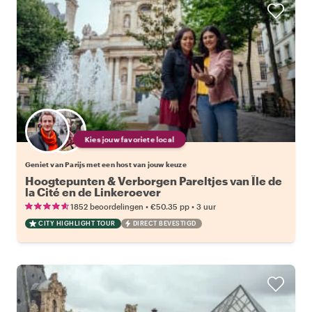
Kies jouw favoriete local
Geniet van Parijs met een host van jouw keuze
Hoogtepunten & Verborgen Pareltjes van Île de
la Cité en de Linkeroever
•
•
1852 beoordelingen
€50.35
pp
3 uur
CITY HIGHLIGHT TOUR
DIRECT BEVESTIGD