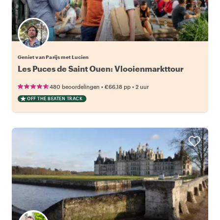
Geniet van Parijs met Lucien
Les Puces de Saint Ouen: Vlooienmarkttour
•
•
480 beoordelingen
€66.18
pp
2 uur
OFF THE BEATEN TRACK