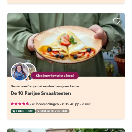
Kies jouw favoriete local
Geniet van Parijs met een host van jouw keuze
De 10 Parijse Smaaktesten
•
•
778 beoordelingen
€115.46
pp
3 uur
FOOD TOUR
DIRECT BEVESTIGD