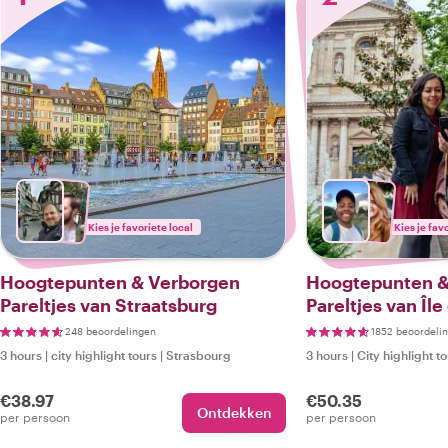
Kies je favoriete local
Kies je fav
Hoogtepunten & Verborgen
Hoogtepunten &
Pareltjes van Straatsburg
Pareltjes van Île
Linkeroever
248 beoordelingen
1852 beoordeli
3 hours
|
city highlight tours
|
Strasbourg
3 hours
|
City highlight t
€38.97
€50.35
Ontdekken
per persoon
per persoon