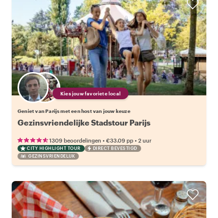
Kies jouw favoriete local
Geniet van Parijs met een host van jouw keuze
Gezinsvriendelijke Stadstour Parijs
•
•
1309 beoordelingen
€33.09
pp
2 uur
CITY HIGHLIGHT TOUR
DIRECT BEVESTIGD
GEZINSVRIENDELIJK