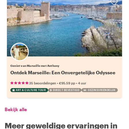
Geniet van Marseille met Anthony
Ontdek Marseille: Een Onvergetelijke Odyssee
•
•
35 beoordelingen
€95.59
pp
4 uur
ART & CULTURE TOUR
DIRECT BEVESTIGD
GEZINSVRIENDELIJK
Bekijk alle
Meer geweldige ervaringen in