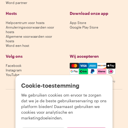
Word partner
Hosts
Download onze app
Helpcentrum voor hosts
App Store
Annuleringsvoorwaarden voor
Google Play Store
hosts
Algemene voorwaarden voor
hosts
Word een host
Volg ons
Wij accepteren
Mastercard, Visa, Amex, Di
Facebook
Instagram
YouTube
Beschikbaarheid varieert per bestemming
Cookie-toestemming
We gebruiken cookies om ervoor te zorgen
©
2026
Withlocals.com
|
Privacybeleid
|
Cookies
|
Sitemap
dat we je de beste gebruikerservaring op ons
platform bieden! Daarnaast gebruiken we
cookies voor analytische en
marketingdoeleinden.