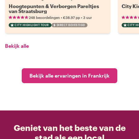
Hoogtepunten & Verborgen Pareltjes
City Ki
van Straatsburg
•
•
248 beoordelingen
€38.97
pp
3 uur
CITY HIGHLIGHT TOUR
DIRECT BEVESTIGD
CITY H
Bekijk alle
Bekijk alle ervaringen in Frankrijk
Geniet van het beste van de
stad als een local