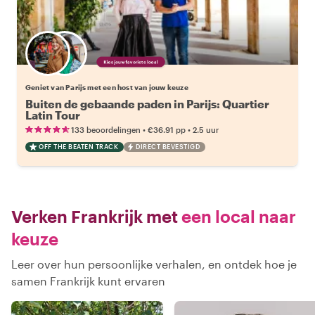
Kies jouw favoriete local
Geniet van Parijs met een host van jouw keuze
Buiten de gebaande paden in Parijs: Quartier
Latin Tour
•
•
133 beoordelingen
€36.91
pp
2.5 uur
OFF THE BEATEN TRACK
DIRECT BEVESTIGD
Verken Frankrijk met
een local naar
keuze
Leer over hun persoonlijke verhalen, en ontdek hoe je
samen Frankrijk kunt ervaren