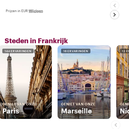
Prijzen in EUR
·
Wijzigen
Steden in Frankrijk
144 ERVARINGEN
16 ERVARINGEN
12 
GENIET VAN ONZE
GENIET VAN ONZE
GENI
Paris
Marseille
Ni