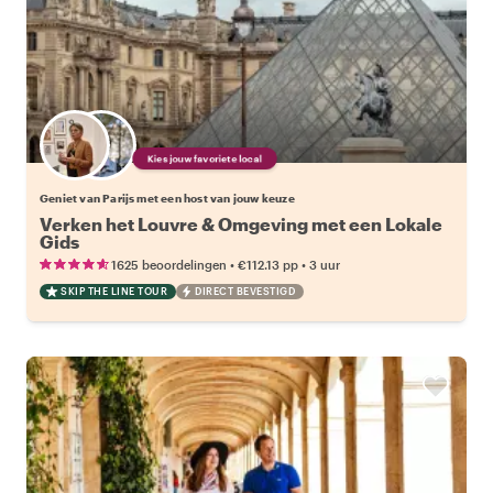
Kies jouw favoriete local
Geniet van Parijs met een host van jouw keuze
Verken het Louvre & Omgeving met een Lokale
Gids
•
•
1625 beoordelingen
€112.13
pp
3 uur
SKIP THE LINE TOUR
DIRECT BEVESTIGD