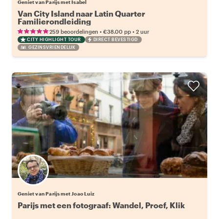
Geniet van Parijs met Isabel
Van City Island naar Latin Quarter
Familierondleiding
•
•
259 beoordelingen
€38.00
pp
2 uur
CITY HIGHLIGHT TOUR
DIRECT BEVESTIGD
GEZINSVRIENDELIJK
Geniet van Parijs met Joao Luiz
Parijs met een fotograaf: Wandel, Proef, Klik