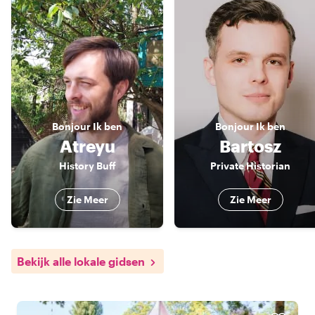
Bonjour
Ik ben
Bonjour
Ik ben
Atreyu
Bartosz
History Buff
Private Historian
Zie Meer
Zie Meer
Bekijk alle lokale gidsen