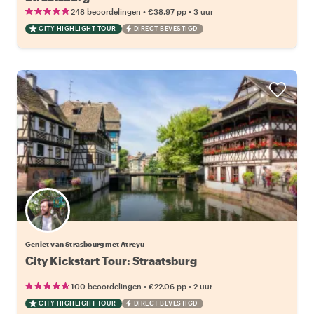
•
•
248 beoordelingen
€38.97
pp
3 uur
CITY HIGHLIGHT TOUR
DIRECT BEVESTIGD
Geniet van Strasbourg met Atreyu
City Kickstart Tour: Straatsburg
•
•
100 beoordelingen
€22.06
pp
2 uur
CITY HIGHLIGHT TOUR
DIRECT BEVESTIGD