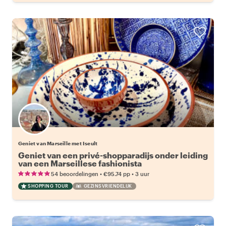
Geniet van Marseille met Iseult
Geniet van een privé-shopparadijs onder leiding
van een Marseillese fashionista
•
•
54 beoordelingen
€95.74
pp
3 uur
SHOPPING TOUR
GEZINSVRIENDELIJK