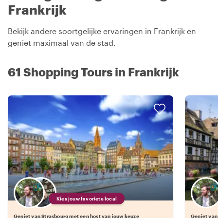
Frankrijk
Bekijk andere soortgelijke ervaringen in Frankrijk en
geniet maximaal van de stad.
61 Shopping Tours in Frankrijk
Kies jouw favoriete local
Geniet van Strasbourg met een host van jouw keuze
Geniet van