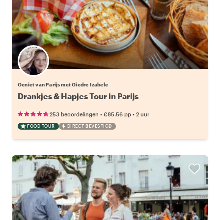
Geniet van Parijs met Giedre Izabele
Drankjes & Hapjes Tour in Parijs
•
•
253 beoordelingen
€85.56
pp
2 uur
FOOD TOUR
DIRECT BEVESTIGD