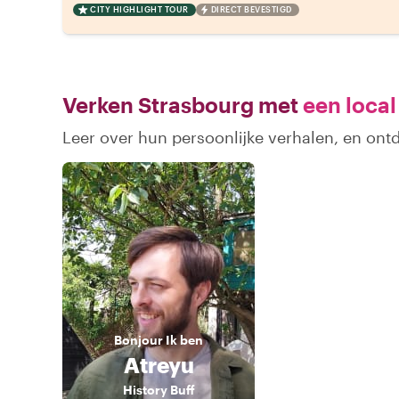
CITY HIGHLIGHT TOUR
DIRECT BEVESTIGD
Verken Strasbourg met
een local
Leer over hun persoonlijke verhalen, en ont
Bonjour
Ik ben
Atreyu
History Buff