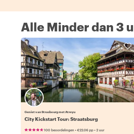
Alle Minder dan 3 u
Geniet van Strasbourg met Atreyu
City Kickstart Tour: Straatsburg
•
•
100 beoordelingen
€22.06
pp
2 uur