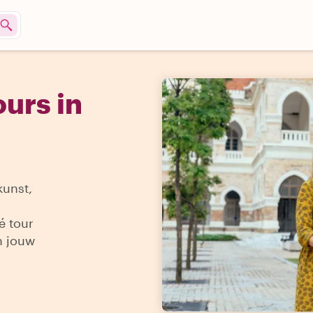
urs in
kunst,
é tour
n jouw