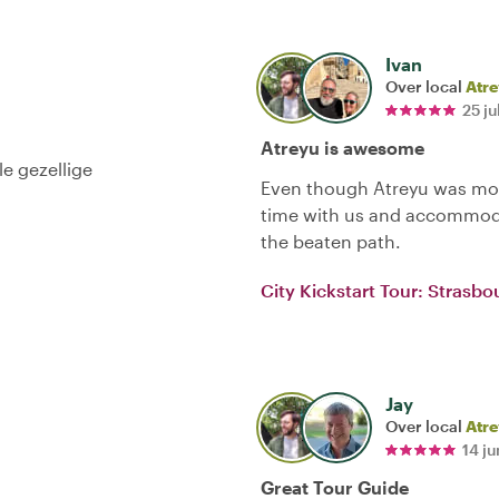
Ivan
Over local
Atr
25 ju
Atreyu is awesome
e gezellige
Even though Atreyu was mov
time with us and accommoda
the beaten path.
City Kickstart Tour: Strasbo
Jay
Over local
Atr
14 j
Great Tour Guide