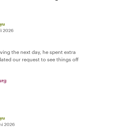
eyu
li 2026
ing the next day, he spent extra
ted our request to see things off
urg
eyu
uni 2026