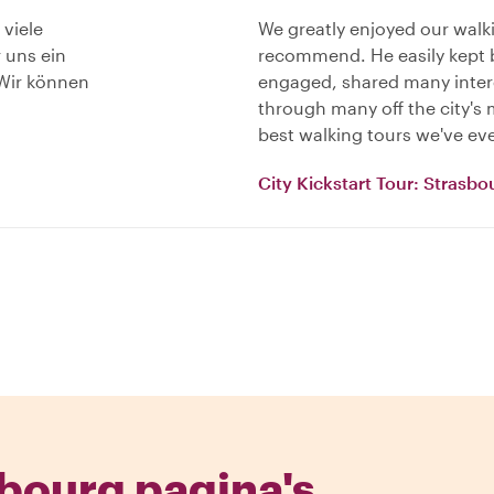
 viele
We greatly enjoyed our walki
 uns ein
recommend. He easily kept 
 Wir können
engaged, shared many intere
through many off the city's 
best walking tours we've ev
City Kickstart Tour: Strasbo
bourg pagina's