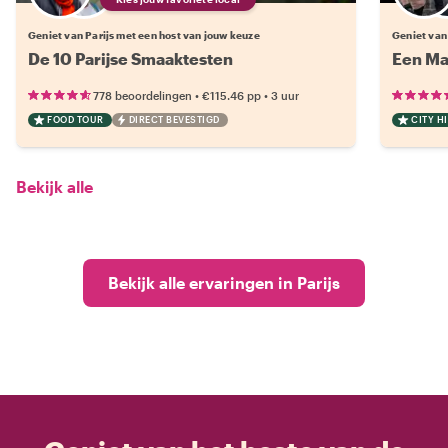
Geniet van Parijs met een host van jouw keuze
Geniet van
De 10 Parijse Smaaktesten
Een Mag
•
•
778 beoordelingen
€115.46
pp
3 uur
FOOD TOUR
DIRECT BEVESTIGD
CITY H
Bekijk alle
Bekijk alle ervaringen in Parijs