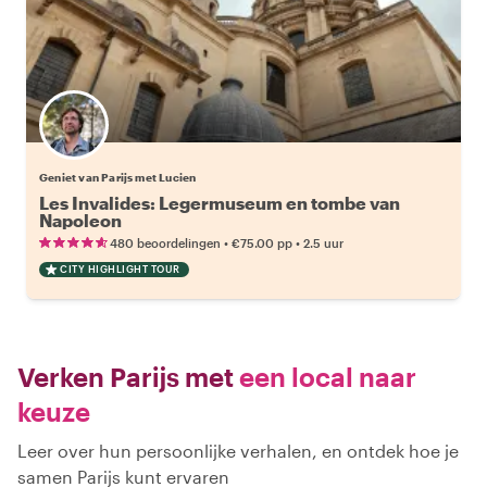
Geniet van Parijs met Lucien
Les Invalides: Legermuseum en tombe van
Napoleon
•
•
480 beoordelingen
€75.00
pp
2.5 uur
CITY HIGHLIGHT TOUR
Verken Parijs met
een local naar
keuze
Leer over hun persoonlijke verhalen, en ontdek hoe je
samen Parijs kunt ervaren