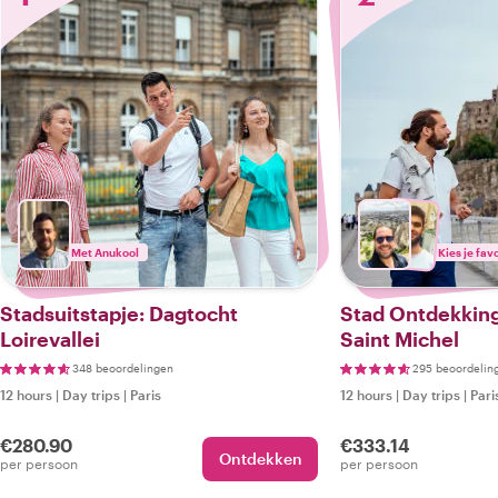
Met Anukool
Kies je fav
Stadsuitstapje: Dagtocht
Stad Ontdekking
Loirevallei
Saint Michel
348 beoordelingen
295 beoordelin
12 hours
|
Day trips
|
Paris
12 hours
|
Day trips
|
Pari
€280.90
€333.14
Ontdekken
per persoon
per persoon