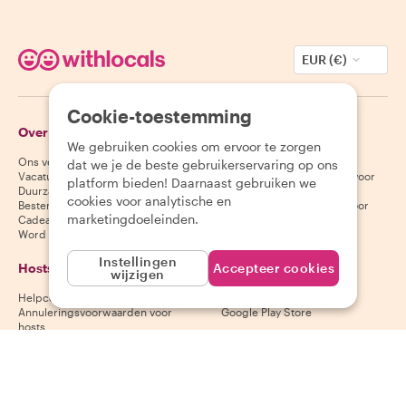
EUR (€)
Cookie-toestemming
Over Withlocals
Gasten
We gebruiken cookies om ervoor te zorgen
Ons verhaal
Helpcentrum voor gasten
dat we je de beste gebruikerservaring op ons
Vacatures
Annuleringsvoorwaarden voor
platform bieden! Daarnaast gebruiken we
Duurzaamheid
gasten
cookies voor analytische en
Bestemmingen
Algemene voorwaarden voor
marketingdoeleinden.
Cadeaubonnen
gasten
Word partner
Instellingen
Hosts
Download onze app
Accepteer cookies
wijzigen
Helpcentrum voor hosts
App Store
Annuleringsvoorwaarden voor
Google Play Store
hosts
Algemene voorwaarden voor
hosts
Word een host
Volg ons
Wij accepteren