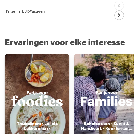
Prijzen in EUR
·
Wijzigen
Ervaringen voor elke interesse
Parijs voor
Parijs voor
Thuisdiners • Lokale
Schatzoeken • Kunst &
Lekkernijen •
Handwerk • Kooklessen
...
Voedselmarkten
...