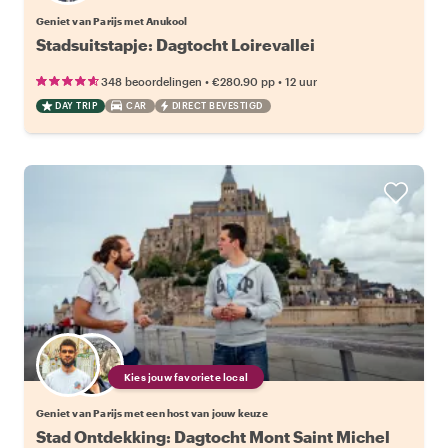
Geniet van Parijs met Anukool
Stadsuitstapje: Dagtocht Loirevallei
•
•
348 beoordelingen
€280.90
pp
12 uur
DAY TRIP
CAR
DIRECT BEVESTIGD
Kies jouw favoriete local
Geniet van Parijs met een host van jouw keuze
Stad Ontdekking: Dagtocht Mont Saint Michel