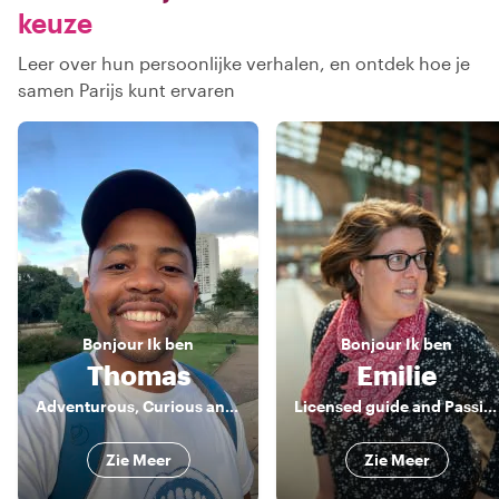
keuze
Leer over hun persoonlijke verhalen, en ontdek hoe je
samen Parijs kunt ervaren
Bonjour
Ik ben
Bonjour
Ik ben
Thomas
Emilie
Adventurous, Curious and your Gateway to Paris
Licensed guide and Passionate Parisian
Zie Meer
Zie Meer