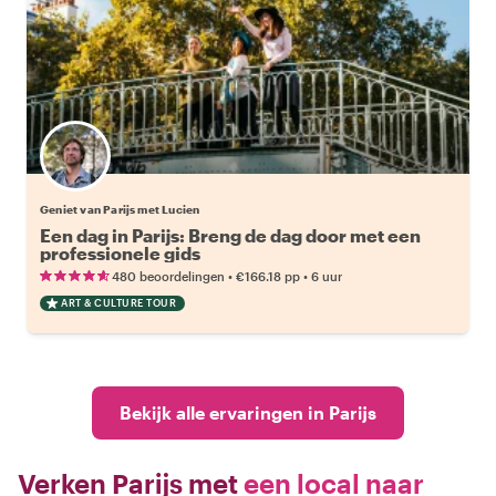
Geniet van Parijs met Lucien
Een dag in Parijs: Breng de dag door met een
professionele gids
•
•
480 beoordelingen
€166.18
pp
6 uur
ART & CULTURE TOUR
Bekijk alle ervaringen in Parijs
Verken Parijs met
een local naar