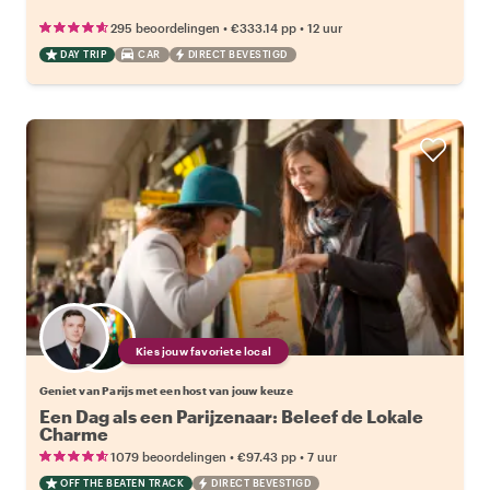
•
•
295 beoordelingen
€333.14
pp
12 uur
DAY TRIP
CAR
DIRECT BEVESTIGD
Kies jouw favoriete local
Geniet van Parijs met een host van jouw keuze
Een Dag als een Parijzenaar: Beleef de Lokale
Charme
•
•
1079 beoordelingen
€97.43
pp
7 uur
OFF THE BEATEN TRACK
DIRECT BEVESTIGD