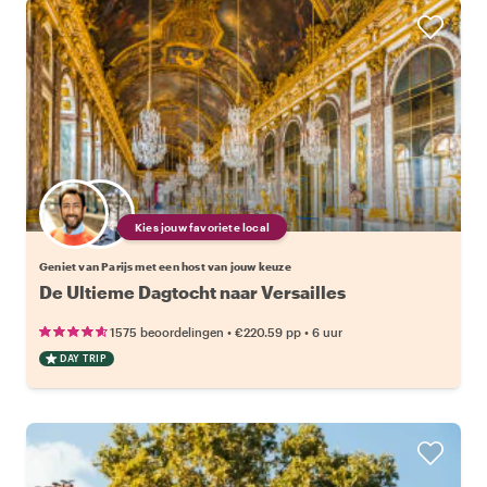
Kies jouw favoriete local
Geniet van Parijs met een host van jouw keuze
De Ultieme Dagtocht naar Versailles
•
•
1575 beoordelingen
€220.59
pp
6 uur
DAY TRIP