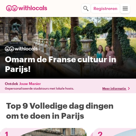
Registreren
Omarm de Franse cultuur in
Parijs!
Ontdek
Jouw Manier
Gepersonaliseerde stadstours met lokale hosts.
Meer informatie
Top 9 Volledige dag dingen
om te doen in Parijs
1
2