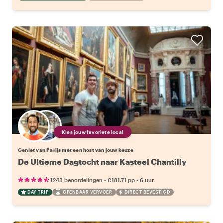
Kies jouw favoriete local
Geniet van Parijs met een host van jouw keuze
De Ultieme Dagtocht naar Kasteel Chantilly
•
•
1243 beoordelingen
€181.71
pp
6 uur
DAY TRIP
OPENBAAR VERVOER
DIRECT BEVESTIGD