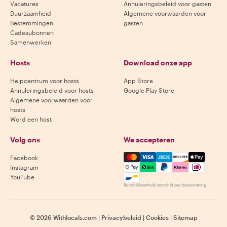
Vacatures
Annuleringsbeleid voor gasten
Duurzaamheid
Algemene voorwaarden voor
Bestemmingen
gasten
Cadeaubonnen
Samenwerken
Hosts
Download onze app
Helpcentrum voor hosts
App Store
Annuleringsbeleid voor hosts
Google Play Store
Algemene voorwaarden voor
hosts
Word een host
Volg ons
We accepteren
Mastercard, Visa, Amex, Di
Facebook
Instagram
YouTube
Beschikbaarheid verschilt per bestemming
©
2026
Withlocals.com
|
Privacybeleid
|
Cookies
|
Sitemap