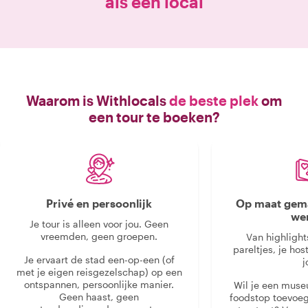
als een local
Waarom is Withlocals
de beste plek
om
een tour te boeken?
Privé en persoonlijk
Op maat gema
we
Je tour is alleen voor jou. Geen
vreemden, geen groepen.
Van highlight
pareltjes, je hos
Je ervaart de stad een-op-een (of
j
met je eigen reisgezelschap) op een
ontspannen, persoonlijke manier.
Wil je een muse
Geen haast, geen
foodstop toevoeg