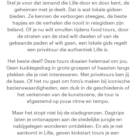
Stel je voor dat iemand die Lille door en door kent, de
geheimen met je deelt. Dat is wat lokale gidsen
bieden. Ze kennen de verborgen steegjes, de beste
hapjes en de verhalen die nooit in reisgidsen zijn
beland. Of je nu wilt smullen tijdens food tours, door
de straten van de stad wilt dwalen of van de
gebaande paden af wilt gaan, een lokale gids regelt
een privétour die authentiek Lille is.
Het beste deel? Deze tours draaien helemaal om jou.
Geen kuddegedrag in grote groepen of haasten langs
plekken die je niet interesseren. Met privétours ben jij
de baas. Of het nu gaat om foto's maken bij iconische
bezienswaardigheden, een duik in de geschiedenis of
het verkennen van de kunstscene, de tour is
afgestemd op jouw ritme en tempo.
Maar het stopt niet bij de stadsgrenzen. Dagtrips
laten je ontsnappen aan de stedelijke jungle en
nabijgelegen wonderen ontdekken. En als je net
aankomt in Lille, geven kickstart tours je een