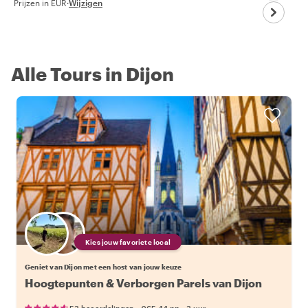
Prijzen in EUR
·
Wijzigen
Alle Tours in Dijon
Kies jouw favoriete local
Geniet van Dijon met een host van jouw keuze
Hoogtepunten & Verborgen Parels van Dijon
•
•