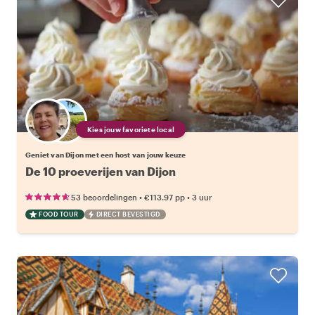
Kies jouw favoriete local
Geniet van Dijon met een host van jouw keuze
De 10 proeverijen van Dijon
•
•
53 beoordelingen
€113.97
pp
3 uur
FOOD TOUR
DIRECT BEVESTIGD