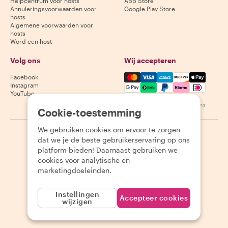
Helpcentrum voor hosts
App Store
Annuleringsvoorwaarden voor
Google Play Store
hosts
Algemene voorwaarden voor
hosts
Word een host
Volg ons
Wij accepteren
Mastercard, Visa, Amex, Di
Facebook
Instagram
YouTube
Beschikbaarheid varieert per bestemming
Cookie-toestemming
We gebruiken cookies om ervoor te zorgen
©
2026
Withlocals.com
|
Privacybeleid
|
Cookies
|
Sitemap
dat we je de beste gebruikerservaring op ons
platform bieden! Daarnaast gebruiken we
cookies voor analytische en
marketingdoeleinden.
Instellingen
Accepteer cookies
wijzigen