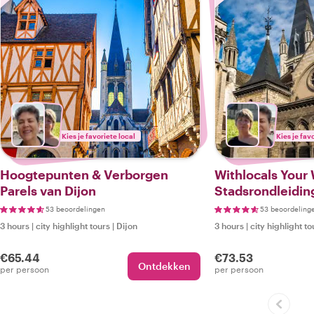
Kies je favoriete local
Kies je fav
Hoogtepunten & Verborgen
Withlocals Your 
Parels van Dijon
Stadsrondleidin
53 beoordelingen
53 beoordeling
3 hours
|
city highlight tours
|
Dijon
3 hours
|
city highlight to
€65.44
€73.53
Ontdekken
per persoon
per persoon