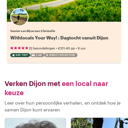
Geniet van Dijon met Christelle
Withlocals Your Way! : Dagtocht vanuit Dijon
•
•
22 beoordelingen
€211.40
pp
8 uur
DAY TRIP
CAR
DIRECT BEVESTIGD
Verken Dijon met
een local naar
keuze
Leer over hun persoonlijke verhalen, en ontdek hoe je
samen Dijon kunt ervaren