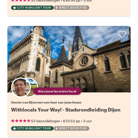
53 beoordelingen
€65.44
pp
3 uur
CITY HIGHLIGHT TOUR
DIRECT BEVESTIGD
Kies jouw favoriete local
Geniet van Dijon met een host van jouw keuze
Withlocals Your Way! - Stadsrondleiding Dijon
•
•
53 beoordelingen
€73.53
pp
3 uur
CITY HIGHLIGHT TOUR
DIRECT BEVESTIGD