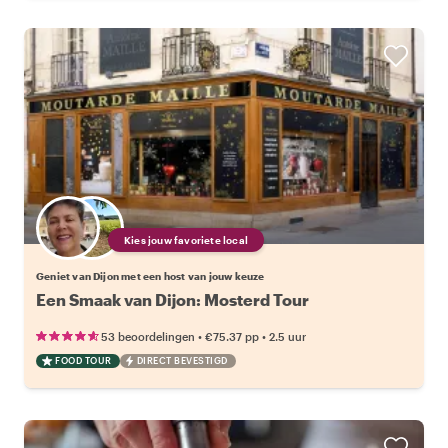
Kies jouw favoriete local
Geniet van Dijon met een host van jouw keuze
Een Smaak van Dijon: Mosterd Tour
•
•
53 beoordelingen
€75.37
pp
2.5 uur
FOOD TOUR
DIRECT BEVESTIGD