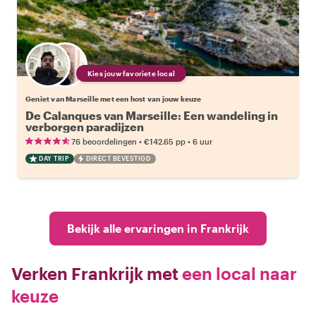
Kies jouw favoriete local
Geniet van Marseille met een host van jouw keuze
De Calanques van Marseille: Een wandeling in
verborgen paradijzen
•
•
76 beoordelingen
€142.65
pp
6 uur
DAY TRIP
DIRECT BEVESTIGD
Bekijk alle ervaringen in Frankrijk
Verken Frankrijk met
een local naar
keuze