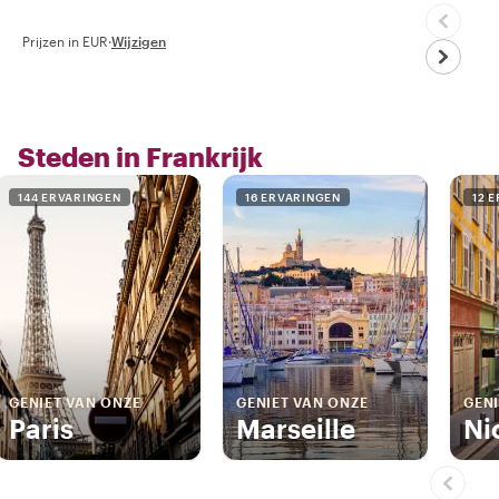
Prijzen in EUR
·
Wijzigen
Steden in Frankrijk
144 ERVARINGEN
16 ERVARINGEN
12 
GENIET VAN ONZE
GENIET VAN ONZE
GENI
Paris
Marseille
Ni