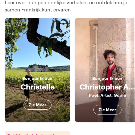
Leer over hun persoonlijke verhalen, en ontdek hoe je
samen Frankrijk kunt ervaren
Bonjour
Ik ben
Bonjour
Ik ben
Christelle
Christopher Alexander
Poet, Artist, Guide
Zie Meer
Zie Meer