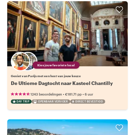
Kies jouw favoriete local
Geniet van Parijs met een host van jouw keuze
De Ultieme Dagtocht naar Kasteel Chantilly
•
•
1243 beoordelingen
€181.71
pp
6 uur
DAY TRIP
OPENBAAR VERVOER
DIRECT BEVESTIGD