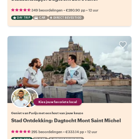
•
•
349 beoordelingen
€280.90
pp
12 uur
DAY TRIP
CAR
DIRECT BEVESTIGD
Kies jouw favoriete local
Geniet van Parijs met een host van jouw keuze
Stad Ontdekking: Dagtocht Mont Saint Michel
•
•
295 beoordelingen
€333.14
pp
12 uur