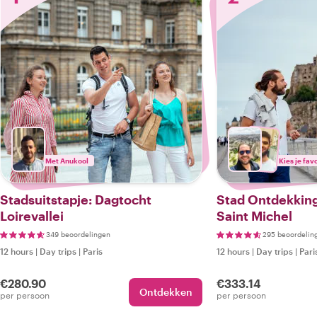
Met Anukool
Kies je fav
Stadsuitstapje: Dagtocht
Stad Ontdekking
Loirevallei
Saint Michel
349 beoordelingen
295 beoordelin
12 hours
|
Day trips
|
Paris
12 hours
|
Day trips
|
Pari
€280.90
€333.14
Ontdekken
per persoon
per persoon