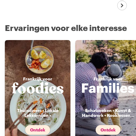
Ervaringen voor elke interesse
Frankrijk voor
Frankrijk voor
Thuisdiners • Lokale
Schatzoeken • Kunst &
Lekkernijen •
Handwerk • Kooklessen
...
Voedselmarkten
...
Ontdek
Ontdek