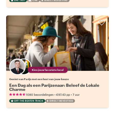
DAY TRIP
CAR
DIRECT BEVESTIGD
Kies jouw favoriete local
Geniet van Parijs met een host van jouw keuze
Een Dag als een Parijzenaar: Beleef de Lokale
Charme
•
•
1080 beoordelingen
€97.43
pp
7 uur
OFF THE BEATEN TRACK
DIRECT BEVESTIGD