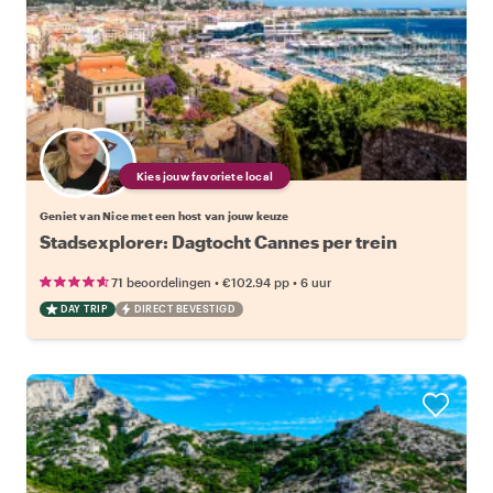
Kies jouw favoriete local
Geniet van Nice met een host van jouw keuze
Stadsexplorer: Dagtocht Cannes per trein
•
•
71 beoordelingen
€102.94
pp
6 uur
DAY TRIP
DIRECT BEVESTIGD