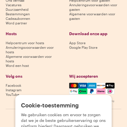
Ons verhaal
Helpcentrum voor gasten
Vacatures
Annuleringsvoorwaarden voor
Duurzaamheid
gasten
Bestemmingen
Algemene voorwaarden voor
Cadeaubonnen
gasten
Word partner
Hosts
Download onze app
Helpcentrum voor hosts
App Store
Annuleringsvoorwaarden voor
Google Play Store
hosts
Algemene voorwaarden voor
hosts
Word een host
Volg ons
Wij accepteren
Mastercard, Visa, Amex, Di
Facebook
Instagram
YouTube
Beschikbaarheid varieert per bestemming
Cookie-toestemming
We gebruiken cookies om ervoor te zorgen
©
2026
Withlocals.com
|
Privacybeleid
|
Cookies
|
Sitemap
dat we je de beste gebruikerservaring op ons
platform bieden! Daarnaast gebruiken we