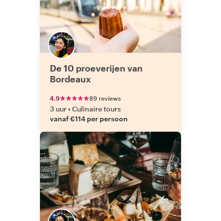
De 10 proeverijen van
Bordeaux
4.9
89 reviews
3 uur
•
Culinaire tours
vanaf €114 per persoon