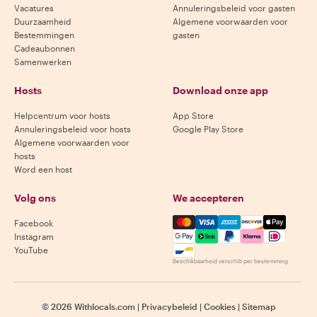
Vacatures
Annuleringsbeleid voor gasten
Duurzaamheid
Algemene voorwaarden voor
Bestemmingen
gasten
Cadeaubonnen
Samenwerken
Hosts
Download onze app
Helpcentrum voor hosts
App Store
Annuleringsbeleid voor hosts
Google Play Store
Algemene voorwaarden voor
hosts
Word een host
Volg ons
We accepteren
Mastercard, Visa, Amex, Di
Facebook
Instagram
YouTube
Beschikbaarheid verschilt per bestemming
©
2026
Withlocals.com
|
Privacybeleid
|
Cookies
|
Sitemap