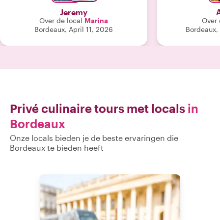
kwaliteitverhouding is beïnvloed door
zou elke dag ee
Jeremy
het feit dat ik alleen reis en dus meer
Over de local
Marina
Over 
betaal. De beoordeling zou hoger zijn
Bordeaux, April 11, 2026
Bordeaux,
als ik met vrienden was. "
Privé culinaire tours met locals
in
Bordeaux
Onze locals bieden je de beste ervaringen die
Bordeaux te bieden heeft