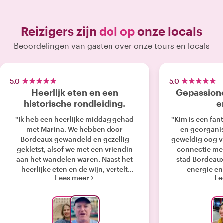
Reizigers zijn
dol op
onze locals
Beoordelingen van gasten over onze tours en locals
5.0
5.0
Heerlijk eten en een
Gepassion
historische rondleiding.
e
"Ik heb een heerlijke middag gehad
"Kim is een fan
met Marina. We hebben door
en georgani
Bordeaux gewandeld en gezellig
geweldig oog vo
gekletst, alsof we met een vriendin
connectie me
aan het wandelen waren. Naast het
stad Bordeau
heerlijke eten en de wijn, vertelt
energie en 
Lees meer
Le
Marina tijdens de wandeling door de
navigeren do
stad ook veel over de geschiedenis
prachtige plek
van Bordeaux. Marina geeft je
konden proeve
bovendien graag tips voor restaurants
meeslepende to
die je kunt proberen. Let op: mijn prijs-
Ik kan Kim va