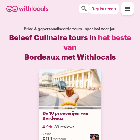
Registreren
Privé & gepersonaliseerde tours - speciaal voor jou!
Beleef Culinaire tours in
het beste
van
Bordeaux met Withlocals
De 10 proeverijen van
Bordeaux
4.9
·
89 reviews
Vanaf
€114
/persoon