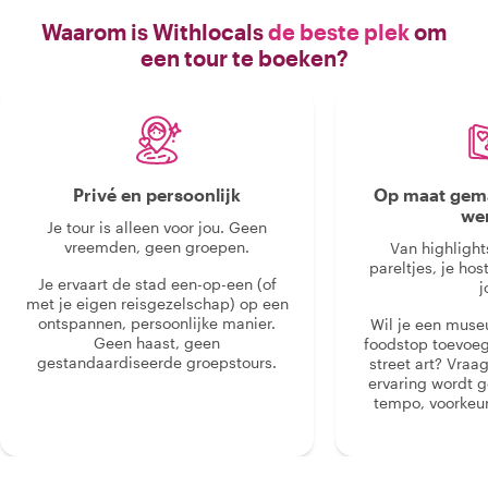
Waarom is Withlocals
de beste plek
om
een tour te boeken?
Privé en persoonlijk
Op maat gema
we
Je tour is alleen voor jou. Geen
vreemden, geen groepen.
Van highlight
pareltjes, je hos
Je ervaart de stad een-op-een (of
j
met je eigen reisgezelschap) op een
ontspannen, persoonlijke manier.
Wil je een muse
Geen haast, geen
foodstop toevoeg
gestandaardiseerde groepstours.
street art? Vraa
ervaring wordt 
tempo, voorkeur