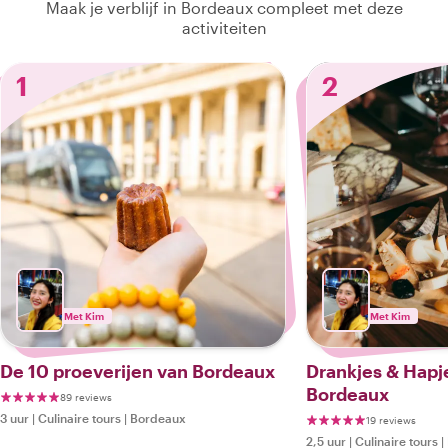
Maak je verblijf in Bordeaux compleet met deze
activiteiten
1
2
Met Kim
Met Kim
De 10 proeverijen van Bordeaux
Drankjes & Hapje
Bordeaux
89 reviews
3 uur
|
Culinaire tours
|
Bordeaux
19 reviews
2,5 uur
|
Culinaire tours
|