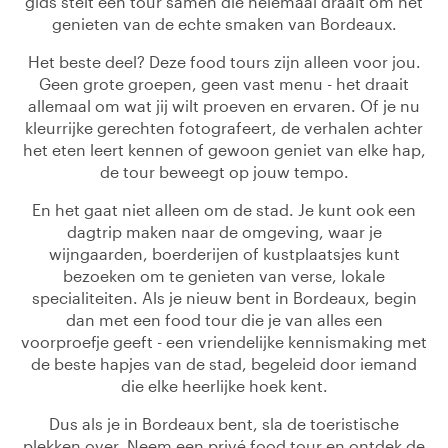
gids stelt een tour samen die helemaal draait om het
genieten van de echte smaken van Bordeaux.
Het beste deel? Deze food tours zijn alleen voor jou.
Geen grote groepen, geen vast menu - het draait
allemaal om wat jij wilt proeven en ervaren. Of je nu
kleurrijke gerechten fotografeert, de verhalen achter
het eten leert kennen of gewoon geniet van elke hap,
de tour beweegt op jouw tempo.
En het gaat niet alleen om de stad. Je kunt ook een
dagtrip maken naar de omgeving, waar je
wijngaarden, boerderijen of kustplaatsjes kunt
bezoeken om te genieten van verse, lokale
specialiteiten. Als je nieuw bent in Bordeaux, begin
dan met een food tour die je van alles een
voorproefje geeft - een vriendelijke kennismaking met
de beste hapjes van de stad, begeleid door iemand
die elke heerlijke hoek kent.
Dus als je in Bordeaux bent, sla de toeristische
plekken over. Neem een privé food tour en ontdek de