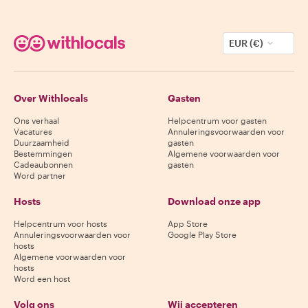
EUR (€)
Over Withlocals
Gasten
Ons verhaal
Helpcentrum voor gasten
Vacatures
Annuleringsvoorwaarden voor
Duurzaamheid
gasten
Bestemmingen
Algemene voorwaarden voor
Cadeaubonnen
gasten
Word partner
Hosts
Download onze app
Helpcentrum voor hosts
App Store
Annuleringsvoorwaarden voor
Google Play Store
hosts
Algemene voorwaarden voor
hosts
Word een host
Volg ons
Wij accepteren