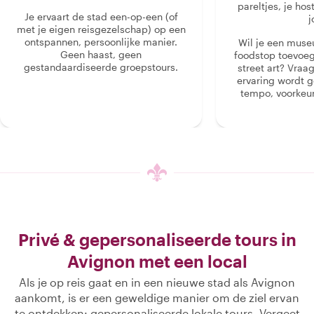
pareltjes, je hos
Je ervaart de stad een-op-een (of
j
met je eigen reisgezelschap) op een
ontspannen, persoonlijke manier.
Wil je een muse
Geen haast, geen
foodstop toevoeg
gestandaardiseerde groepstours.
street art? Vraa
ervaring wordt 
tempo, voorkeur
Privé & gepersonaliseerde tours in
Avignon met een local
Als je op reis gaat en in een nieuwe stad als Avignon
aankomt, is er een geweldige manier om de ziel ervan
te ontdekken: gepersonaliseerde lokale tours. Vergeet