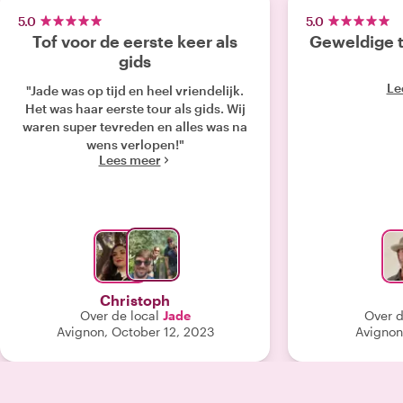
5.0
5.0
Tof voor de eerste keer als
Geweldige t
gids
Le
"Jade was op tijd en heel vriendelijk.
Het was haar eerste tour als gids. Wij
waren super tevreden en alles was na
wens verlopen!"
Lees meer
Christoph
Over de local
Jade
Over d
Avignon, October 12, 2023
Avignon