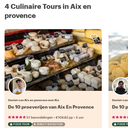
4 Culinaire Tours in Aix en
provence
Geniet van Aix en provence met Aix
Geniet van
De 10 proeverijen van Aix En Provence
De 10 p
•
•
51 beoordelingen
€106.62
pp
3 uur
FOOD TOUR
DIRECT BEVESTIGD
FOOD 