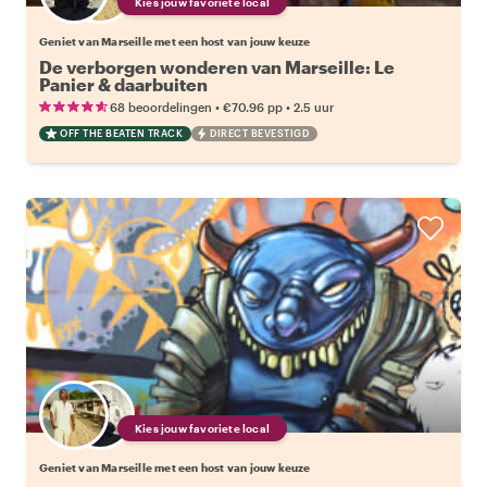
Kies jouw favoriete local
Geniet van Marseille met een host van jouw keuze
De verborgen wonderen van Marseille: Le
Panier & daarbuiten
•
•
68 beoordelingen
€70.96
pp
2.5 uur
OFF THE BEATEN TRACK
DIRECT BEVESTIGD
Kies jouw favoriete local
Geniet van Marseille met een host van jouw keuze