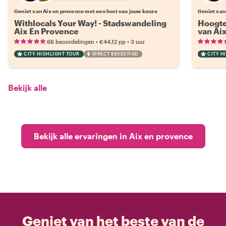
Geniet van Aix en provence met een host van jouw keuze
Geniet van
Withlocals Your Way! - Stadswandeling
Hoogte
Aix En Provence
van Ai
•
•
66 beoordelingen
€44.12
pp
3 uur
CITY HIGHLIGHT TOUR
DIRECT BEVESTIGD
CITY H
Bekijk alle
Bekijk alle ervaringen in Aix en provence
Geniet van het beste van de