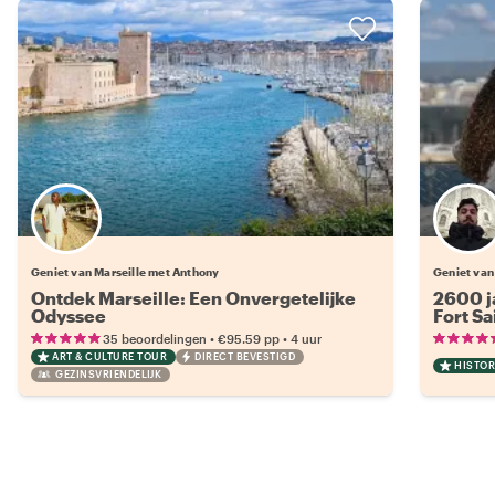
Geniet van Marseille met Anthony
Geniet van
Ontdek Marseille: Een Onvergetelijke
2600 ja
Odyssee
Fort Sa
•
•
35 beoordelingen
€95.59
pp
4 uur
ART & CULTURE TOUR
DIRECT BEVESTIGD
HISTOR
GEZINSVRIENDELIJK