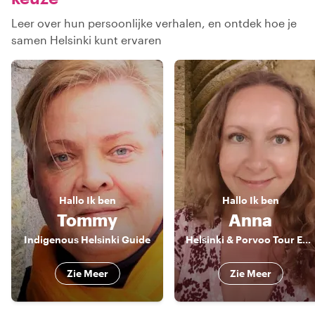
Leer over hun persoonlijke verhalen, en ontdek hoe je
samen Helsinki kunt ervaren
Hallo
Ik ben
Hallo
Ik ben
Tommy
Anna
Indigenous Helsinki Guide
Helsinki & Porvoo Tour Expert & Artist
Zie Meer
Zie Meer