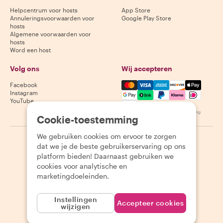
Helpcentrum voor hosts
App Store
Annuleringsvoorwaarden voor
Google Play Store
hosts
Algemene voorwaarden voor
hosts
Word een host
Volg ons
Wij accepteren
Mastercard, Visa, Amex, Di
Facebook
Instagram
YouTube
Beschikbaarheid varieert per bestemming
Cookie-toestemming
We gebruiken cookies om ervoor te zorgen
©
2026
Withlocals.com
|
Privacybeleid
|
Cookies
|
Sitemap
dat we je de beste gebruikerservaring op ons
platform bieden! Daarnaast gebruiken we
cookies voor analytische en
marketingdoeleinden.
Instellingen
Accepteer cookies
wijzigen