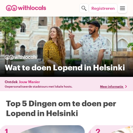
Registreren
Wat te doen Lopend in Helsinki
Ontdek
Jouw Manier
Gepersonaliseerde stadstours met lokale hosts.
Meer informatie
Top 5 Dingen om te doen per
Lopend in Helsinki
1
2