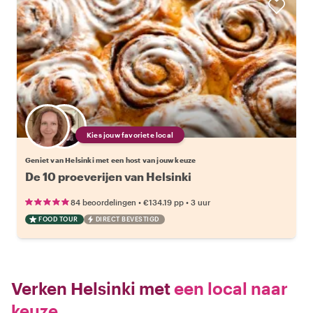
Kies jouw favoriete local
Geniet van Helsinki met een host van jouw keuze
De 10 proeverijen van Helsinki
•
•
84 beoordelingen
€134.19
pp
3 uur
FOOD TOUR
DIRECT BEVESTIGD
Verken Helsinki met
een local naar
keuze