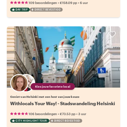
•
•
109 beoordelingen
€158.09
pp
6 uur
DAY TRIP
DIRECT BEVESTIGD
Kies jouw favoriete local
Geniet van Helsinki met een host van jouw keuze
Withlocals Your Way! - Stadswandeling Helsinki
•
•
106 beoordelingen
€73.53
pp
3 uur
CITY HIGHLIGHT TOUR
DIRECT BEVESTIGD