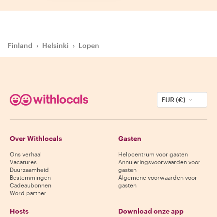
Finland
›
Helsinki
›
Lopen
EUR (€)
Over Withlocals
Gasten
Ons verhaal
Helpcentrum voor gasten
Vacatures
Annuleringsvoorwaarden voor
Duurzaamheid
gasten
Bestemmingen
Algemene voorwaarden voor
Cadeaubonnen
gasten
Word partner
Hosts
Download onze app