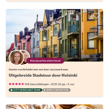
Kies jouw favoriete local
Geniet van Helsinki met een host van jouw keuze
Uitgebreide Stadstour door Helsinki
•
•
106 beoordelingen
€121.32
pp
5 uur
CITY HIGHLIGHT TOUR
DIRECT BEVESTIGD