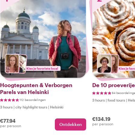
Kies je favoriete local
Kies je fav
Hoogtepunten & Verborgen
De 10 proeverije
Parels van Helsinki
84 beoordeling
112 beoordelingen
3 hours
|
food tours
|
Hels
3 hours
|
city highlight tours
|
Helsinki
€134.19
€77.94
Ontdekken
per persoon
per persoon