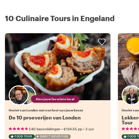
10 Culinaire Tours in Engeland
Kies jouw favoriete local
Geniet van Londen met een host van jouw keuze
Geniet van
De 10 proeverijen van Londen
Lekkere
Tour
•
•
540 beoordelingen
€124.55
pp
3 uur
FOOD TOUR
DIRECT BEVESTIGD
FOOD 