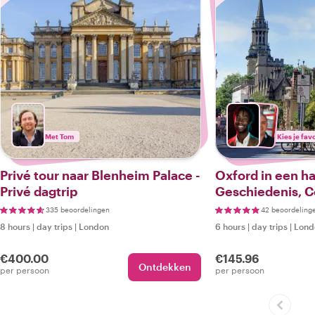
Met Tom
Kies je fav
Privé tour naar Blenheim Palace -
Oxford in een ha
Privé dagtrip
Geschiedenis, C
Kasseien
335 beoordelingen
42 beoordeling
8 hours
|
day trips
|
London
6 hours
|
day trips
|
Lond
€400.00
€145.96
Ontdekken
per persoon
per persoon