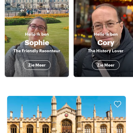
Hello
Ik ben
Hello
Ik ben
Sophie
Cory
The Friendly Raconteur
The History Lover
Zie Meer
Zie Meer