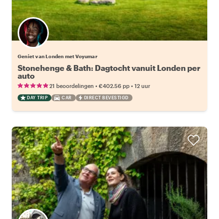
Geniet van Londen met Voyumar
Stonehenge & Bath: Dagtocht vanuit Londen per
auto
•
•
21 beoordelingen
€402.56
pp
12 uur
DAY TRIP
CAR
DIRECT BEVESTIGD