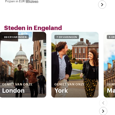
Prijzen in EUR
·
Wijzigen
Steden in Engeland
99 ERVARINGEN
7 ERVARINGEN
5 E
GENIET VAN ONZE
GENIET VAN ONZE
GENI
London
York
Ma