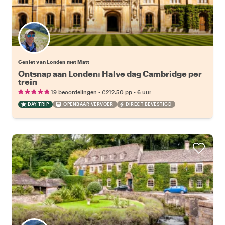
Geniet van Londen met Matt
Ontsnap aan Londen: Halve dag Cambridge per
trein
•
•
19 beoordelingen
€212.50
pp
6 uur
DAY TRIP
OPENBAAR VERVOER
DIRECT BEVESTIGD