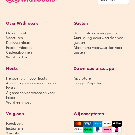
Over Withlocals
Gasten
Ons verhaal
Helpcentrum voor gasten
Vacatures
Annuleringsvoorwaarden voor
Duurzaamheid
gasten
Bestemmingen
Algemene voorwaarden voor
Cadeaubonnen
gasten
Word partner
Hosts
Download onze app
Helpcentrum voor hosts
App Store
Annuleringsvoorwaarden voor
Google Play Store
hosts
Algemene voorwaarden voor
hosts
Word een host
Volg ons
Wij accepteren
Mastercard, Visa, Amex, Di
Facebook
Instagram
YouTube