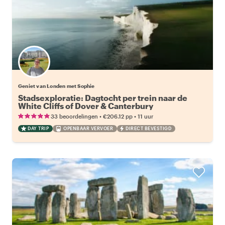
Geniet van Londen met Sophie
Stadsexploratie: Dagtocht per trein naar de
White Cliffs of Dover & Canterbury
•
•
33 beoordelingen
€206.12
pp
11 uur
DAY TRIP
OPENBAAR VERVOER
DIRECT BEVESTIGD