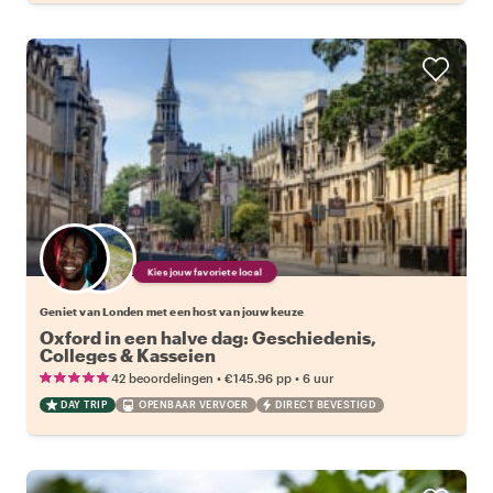
Kies jouw favoriete local
Geniet van Londen met een host van jouw keuze
Oxford in een halve dag: Geschiedenis,
Colleges & Kasseien
•
•
42 beoordelingen
€145.96
pp
6 uur
DAY TRIP
OPENBAAR VERVOER
DIRECT BEVESTIGD