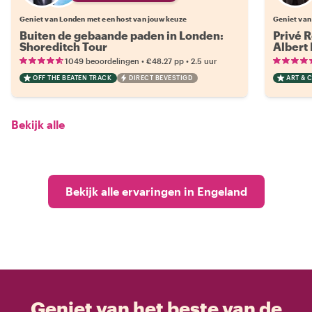
Geniet van Londen met een host van jouw keuze
Geniet van
Buiten de gebaande paden in Londen:
Privé R
Shoreditch Tour
Albert
•
•
1049 beoordelingen
€48.27
pp
2.5 uur
OFF THE BEATEN TRACK
DIRECT BEVESTIGD
ART & 
Bekijk alle
Bekijk alle ervaringen in Engeland
Geniet van het beste van de