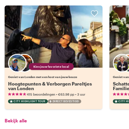
Kies jouw favoriete local
Geniet van Londen met een host van jouw keuze
Geniet van
Hoogtepunten & Verborgen Pareltjes
Schatt
van Londen
Famili
•
•
415 beoordelingen
€63.98
pp
3 uur
CITY HIGHLIGHT TOUR
DIRECT BEVESTIGD
CITY H
Bekijk alle