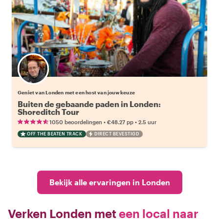
Kies jouw favoriete local
Geniet van Londen met een host van jouw keuze
Buiten de gebaande paden in Londen:
Shoreditch Tour
•
•
1050 beoordelingen
€48.27
pp
2.5 uur
OFF THE BEATEN TRACK
DIRECT BEVESTIGD
Bekijk alle ervaringen in Londen
Verken Londen met
een local naar