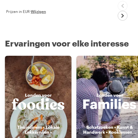
Prijzen in EUR
·
Wijzigen
Ervaringen voor elke interesse
Londen voor
Londen voor
Thuisdiners • Lokale
Schatzoeken • Kunst &
Lekkernijen •
Handwerk • Kooklessen
...
Voedselmarkten
...