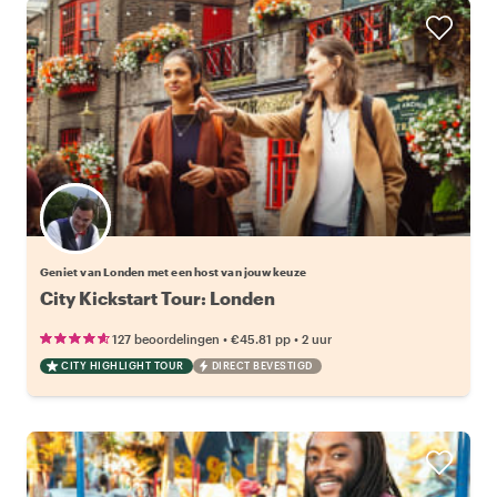
Kies jouw favoriete local
Geniet van Londen met een host van jouw keuze
City Kickstart Tour: Londen
•
•
127 beoordelingen
€45.81
pp
2 uur
CITY HIGHLIGHT TOUR
DIRECT BEVESTIGD