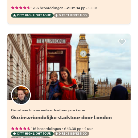
•
•
1236 beoordelingen
€102.94
pp
5 uur
CITY HIGHLIGHT TOUR
DIRECT BEVESTIGD
Kies jouw favoriete local
Geniet van Londen met een host van jouw keuze
Gezinsvriendelijke stadstour door Londen
•
•
116 beoordelingen
€43.38
pp
2 uur
CITY HIGHLIGHT TOUR
DIRECT BEVESTIGD