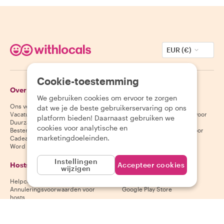
EUR (€)
Cookie-toestemming
Over Withlocals
Gasten
We gebruiken cookies om ervoor te zorgen
Ons verhaal
Helpcentrum voor gasten
dat we je de beste gebruikerservaring op ons
Vacatures
Annuleringsvoorwaarden voor
platform bieden! Daarnaast gebruiken we
Duurzaamheid
gasten
cookies voor analytische en
Bestemmingen
Algemene voorwaarden voor
marketingdoeleinden.
Cadeaubonnen
gasten
Word partner
Instellingen
Hosts
Download onze app
Accepteer cookies
wijzigen
Helpcentrum voor hosts
App Store
Annuleringsvoorwaarden voor
Google Play Store
hosts
Algemene voorwaarden voor
hosts
Word een host