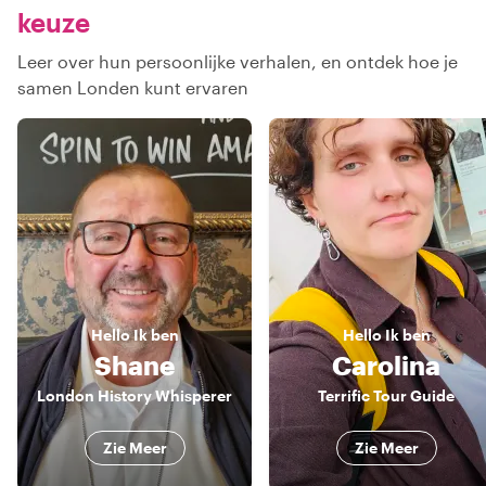
keuze
Leer over hun persoonlijke verhalen, en ontdek hoe je
samen Londen kunt ervaren
Hello
Ik ben
Hello
Ik ben
Shane
Carolina
London History Whisperer
Terrific Tour Guide
Zie Meer
Zie Meer