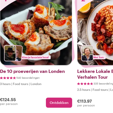
Kies je favoriete local
Met Tom
De 10 proeverijen van Londen
Lekkere Lokale B
Verhalen Tour
540 beoordelingen
3 hours
|
Food tours
|
London
335 beoordelin
2.5 hours
|
Food tours
|
L
€124.55
€113.97
Ontdekken
per persoon
per persoon