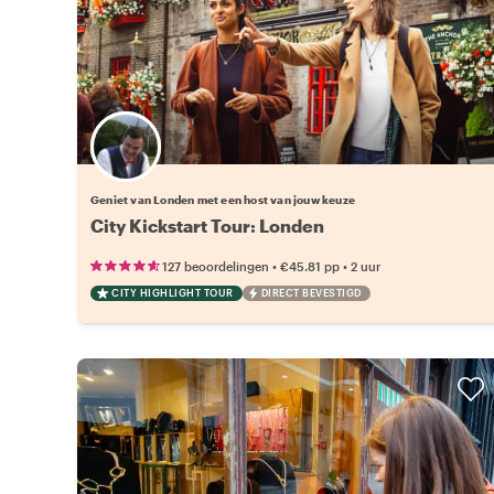
Kies jouw favoriete local
Geniet van Londen met een host van jouw keuze
City Kickstart Tour: Londen
•
•
127 beoordelingen
€45.81
pp
2 uur
CITY HIGHLIGHT TOUR
DIRECT BEVESTIGD