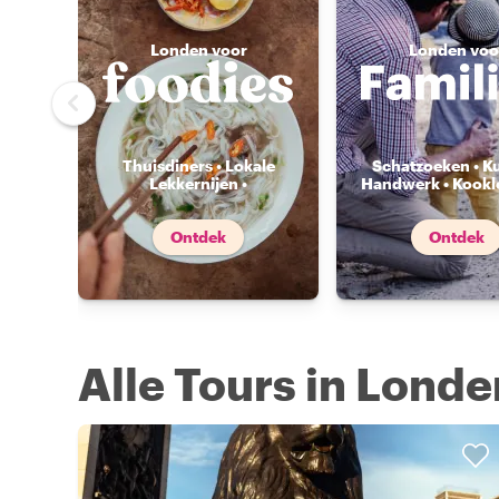
Londen voor
Londen voo
Thuisdiners • Lokale
Schatzoeken • K
Lekkernijen •
Handwerk • Kookl
Voedselmarkten
...
Ontdek
Ontdek
Alle Tours in Londe