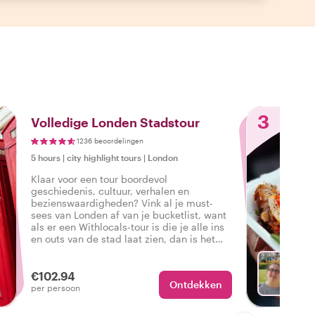
3
Volledige Londen Stadstour
1236 beoordelingen
5 hours
|
city highlight tours
|
London
Klaar voor een tour boordevol
geschiedenis, cultuur, verhalen en
bezienswaardigheden? Vink al je must-
sees van Londen af van je bucketlist, want
als er een Withlocals-tour is die je alle ins
en outs van de stad laat zien, dan is het
deze complete en gepersonaliseerde tour
door Londen.
€102.94
Ontdekken
Ki
per persoon