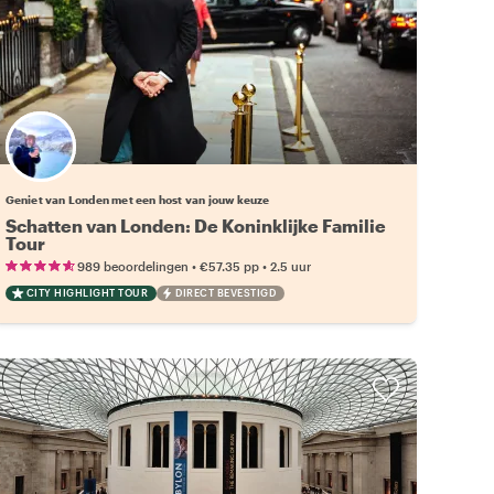
Kies jouw favoriete local
Geniet van Londen met een host van jouw keuze
Schatten van Londen: De Koninklijke Familie
Tour
•
•
989 beoordelingen
€57.35
pp
2.5 uur
CITY HIGHLIGHT TOUR
DIRECT BEVESTIGD