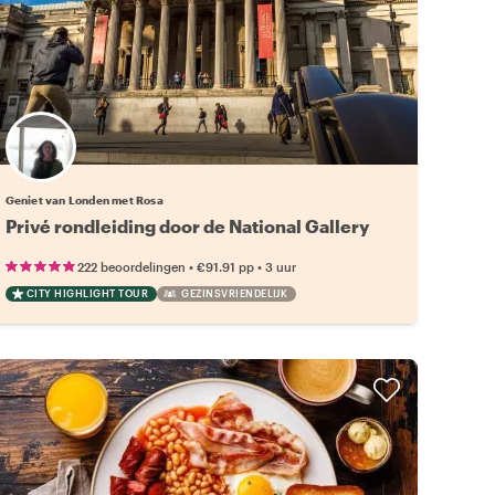
Geniet van Londen met Rosa
Privé rondleiding door de National Gallery
•
•
222 beoordelingen
€91.91
pp
3 uur
CITY HIGHLIGHT TOUR
GEZINSVRIENDELIJK