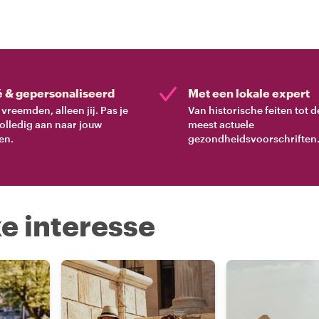
é & gepersonaliseerd
Met een lokale expert
vreemden, alleen jij. Pas je
Van historische feiten tot d
volledig aan naar jouw
meest actuele
en.
gezondheidsvoorschriften
e interesse