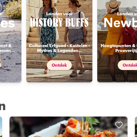
r
Londen voor
Londen v
unst &
Cultureel Erfgoed • Kastelen •
Hoogtepunten & 
essen
...
Mythes & Legenden
...
Proeverijt
Ontdek
Ontde
n