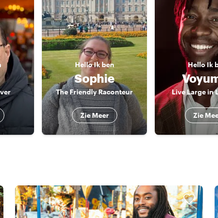
n
Hello
Ik ben
Hello
Ik 
Sophie
Voyu
over
The Friendly Raconteur
Live Large in
Zie Meer
Zie Me