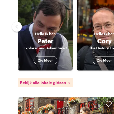
Hello
Ik ben
Hello
Ik be
Peter
Cory
Explorer and Adventurer!
The History L
Zie Meer
Zie Meer
Bekijk alle lokale gidsen