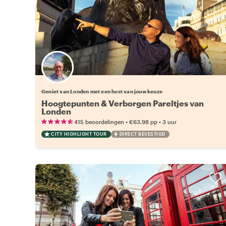
Kies jouw favoriete local
Geniet van Londen met een host van jouw keuze
Hoogtepunten & Verborgen Pareltjes van
Londen
•
•
415 beoordelingen
€63.98
pp
3 uur
CITY HIGHLIGHT TOUR
DIRECT BEVESTIGD