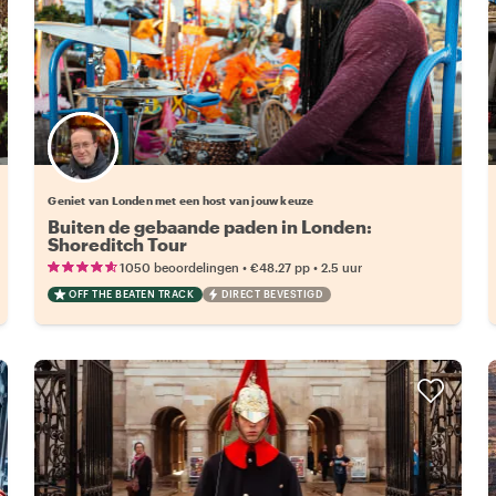
Kies jouw favoriete local
Geniet van Londen met een host van jouw keuze
Buiten de gebaande paden in Londen:
Shoreditch Tour
•
•
1050 beoordelingen
€48.27
pp
2.5 uur
OFF THE BEATEN TRACK
DIRECT BEVESTIGD