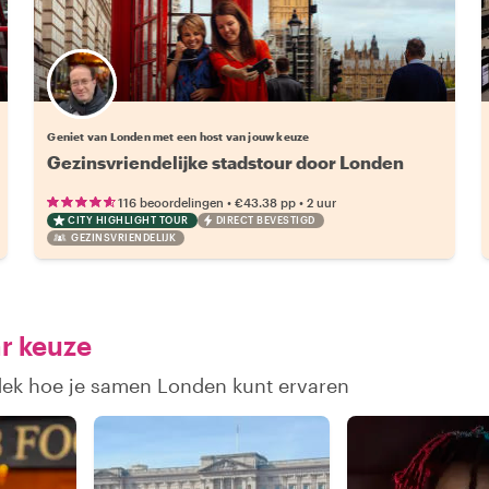
Kies jouw favoriete local
Geniet van Londen met een host van jouw keuze
Gezinsvriendelijke stadstour door Londen
•
•
116 beoordelingen
€43.38
pp
2 uur
CITY HIGHLIGHT TOUR
DIRECT BEVESTIGD
GEZINSVRIENDELIJK
r keuze
tdek hoe je samen Londen kunt ervaren