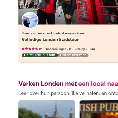
Kies jouw favoriete local
Geniet van Londen met een host van jouw keuze
Volledige Londen Stadstour
•
•
1236 beoordelingen
€102.94
pp
5 uur
CITY HIGHLIGHT TOUR
DIRECT BEVESTIGD
Verken Londen met
een local naa
Leer over hun persoonlijke verhalen, en on