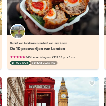
Kies jouw favoriete local
Geniet van Londen met een host van jouw keuze
De 10 proeverijen van Londen
•
•
540 beoordelingen
€124.55
pp
3 uur
FOOD TOUR
DIRECT BEVESTIGD