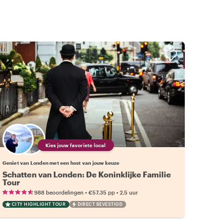
Kies jouw favoriete local
Geniet van Londen met een host van jouw keuze
Schatten van Londen: De Koninklijke Familie
Tour
•
•
988 beoordelingen
€57.35
pp
2.5 uur
CITY HIGHLIGHT TOUR
DIRECT BEVESTIGD