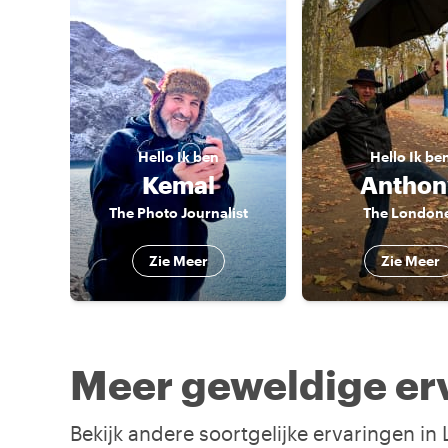
Hello
Ik ben
Hello
Ik be
Kemal
Anthon
The Photo Journalist
The London
Zie Meer
Zie Meer
Meer geweldige er
Bekijk andere soortgelijke ervaringen i