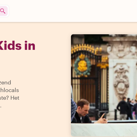
ids in
izend
thlocals
ste? Het
.