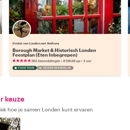
Geniet van Londen met Anthony
Borough Market & Historisch Londen
Feestplan (Eten Inbegrepen)
•
•
283 beoordelingen
€128.68
pp
3 uur
FOOD TOUR
GEZINSVRIENDELIJK
r keuze
tdek hoe je samen Londen kunt ervaren