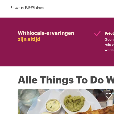
Prijzen in EUR
·
Wijzigen
Withlocals-ervaringen
Priv
zijn altijd
Geen 
reis 
wens
Alle Things To Do W