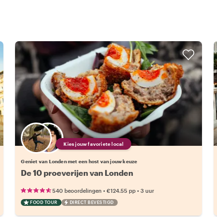
Kies jouw favoriete local
Geniet van Londen met een host van jouw keuze
De 10 proeverijen van Londen
•
•
540 beoordelingen
€124.55
pp
3 uur
FOOD TOUR
DIRECT BEVESTIGD