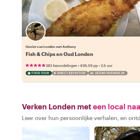
Geniet van Londen met Anthony
Fish & Chips en Oud Londen
•
•
283 beoordelingen
€95.59
pp
2.5 uur
FOOD TOUR
DIRECT BEVESTIGD
GEZINSVRIENDELIJK
Verken Londen met
een local naa
Leer over hun persoonlijke verhalen, en on