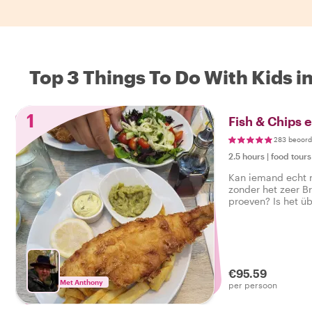
Top 3 Things To Do With Kids i
1
Fish & Chips
283 beoord
2.5 hours
|
food tours
Kan iemand echt 
zonder het zeer Br
proeven? Is 
€95.59
Met Anthony
per persoon