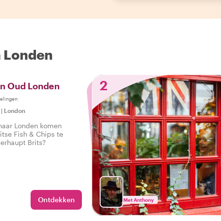
n Londen
2
 en Oud Londen
elingen
|
London
naar Londen komen
itse Fish & Chips te
het überhaupt Brits?
Ontdekken
Met Anthony