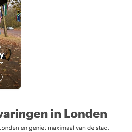
n
y
er
varingen in Londen
n Londen en geniet maximaal van de stad.