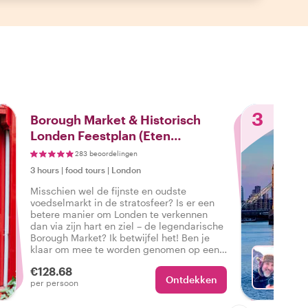
3
Borough Market & Historisch
Londen Feestplan (Eten
Inbegrepen)
283 beoordelingen
3 hours
|
food tours
|
London
Misschien wel de fijnste en oudste
voedselmarkt in de stratosfeer? Is er een
betere manier om Londen te verkennen
dan via zijn hart en ziel – de legendarische
Borough Market? Ik betwijfel het! Ben je
klaar om mee te worden genomen op een
watertandende reis door tijd en smaak?
€128.68
Ontdekken
Met K
per persoon