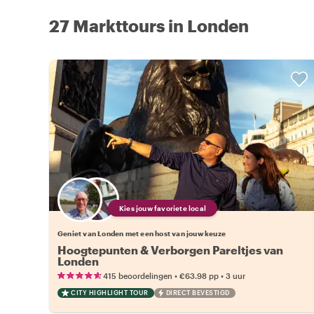
27 Markttours in Londen
Kies jouw favoriete local
Geniet van Londen met een host van jouw keuze
Hoogtepunten & Verborgen Pareltjes van
Londen
•
•
415 beoordelingen
€63.98
pp
3 uur
CITY HIGHLIGHT TOUR
DIRECT BEVESTIGD