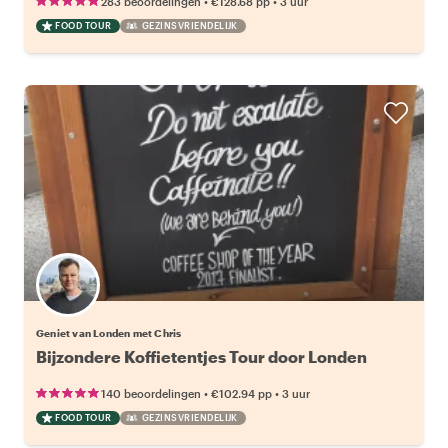
•
•
283 beoordelingen
€128.68
pp
3 uur
FOOD TOUR
GEZINSVRIENDELIJK
Geniet van Londen met Chris
Bijzondere Koffietentjes Tour door Londen
•
•
140 beoordelingen
€102.94
pp
3 uur
FOOD TOUR
GEZINSVRIENDELIJK