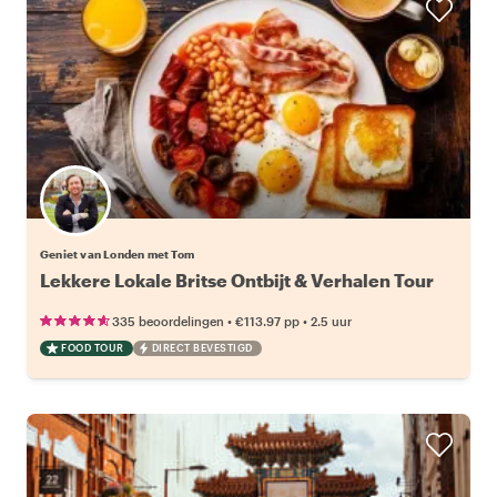
Geniet van Londen met Tom
Lekkere Lokale Britse Ontbijt & Verhalen Tour
•
•
335 beoordelingen
€113.97
pp
2.5 uur
FOOD TOUR
DIRECT BEVESTIGD