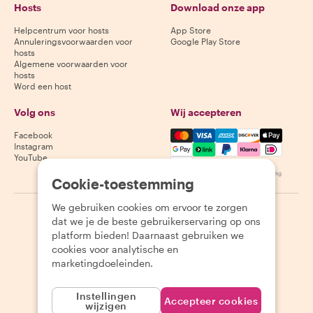
Hosts
Download onze app
Helpcentrum voor hosts
App Store
Annuleringsvoorwaarden voor
Google Play Store
hosts
Algemene voorwaarden voor
hosts
Word een host
Volg ons
Wij accepteren
Mastercard, Visa, Amex, Di
Facebook
Instagram
YouTube
Beschikbaarheid varieert per bestemming
Cookie-toestemming
We gebruiken cookies om ervoor te zorgen
©
2026
Withlocals.com
|
Privacybeleid
|
Cookies
|
Sitemap
dat we je de beste gebruikerservaring op ons
platform bieden! Daarnaast gebruiken we
cookies voor analytische en
marketingdoeleinden.
Instellingen
Accepteer cookies
wijzigen