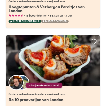
Geniet van Londen met een host van jouw keuze
Hoogtepunten & Verborgen Pareltjes van
Londen
•
•
415 beoordelingen
€63.98
pp
3 uur
CITY HIGHLIGHT TOUR
DIRECT BEVESTIGD
Kies jouw favoriete local
Geniet van Londen met een host van jouw keuze
De 10 proeverijen van Londen