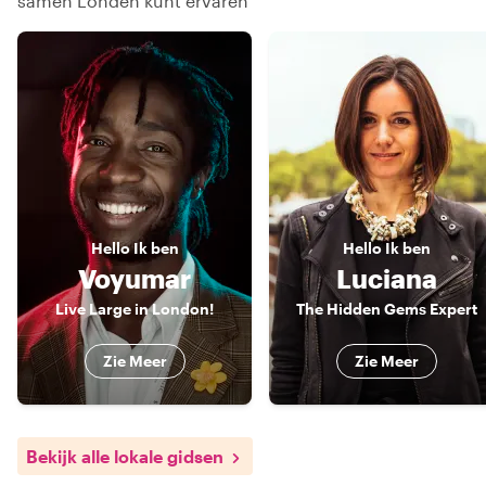
samen Londen kunt ervaren
Hello
Ik ben
Hello
Ik ben
Voyumar
Luciana
Live Large in London!
The Hidden Gems Expert
Zie Meer
Zie Meer
Bekijk alle lokale gidsen