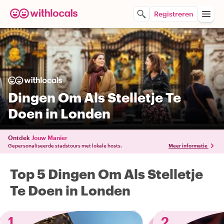
Registreren
Dingen Om Als Stelletje Te
Doen in Londen
Ontdek
Jouw Manier
Gepersonaliseerde stadstours met lokale hosts.
Meer informatie
Top 5 Dingen Om Als Stelletje
Te Doen in Londen
1
2