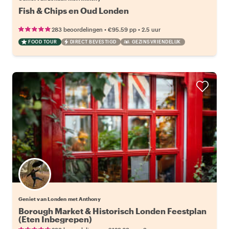
Fish & Chips en Oud Londen
•
•
283 beoordelingen
€95.59
pp
2.5 uur
FOOD TOUR
DIRECT BEVESTIGD
GEZINSVRIENDELIJK
Geniet van Londen met Anthony
Borough Market & Historisch Londen Feestplan
(Eten Inbegrepen)