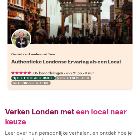
Geniet van Londen met Tom
Authentieke Londense Ervaring als een Local
•
•
335 beoordelingen
€77.21
pp
3 uur
OFF THE BEATEN TRACK
DIRECT BEVESTIGD
GEZINSVRIENDELIJK
Verken Londen met
een local naar
keuze
Leer over hun persoonlijke verhalen, en ontdek hoe je