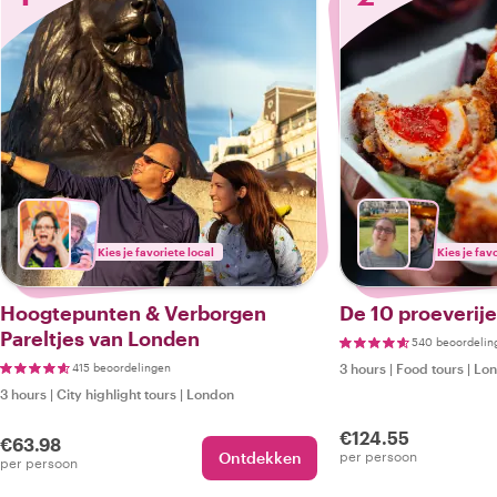
Kies je favoriete local
Kies je fav
Hoogtepunten & Verborgen
De 10 proeverij
Pareltjes van Londen
540 beoordelin
415 beoordelingen
3 hours
|
Food tours
|
Lo
3 hours
|
City highlight tours
|
London
€124.55
€63.98
Ontdekken
per persoon
per persoon