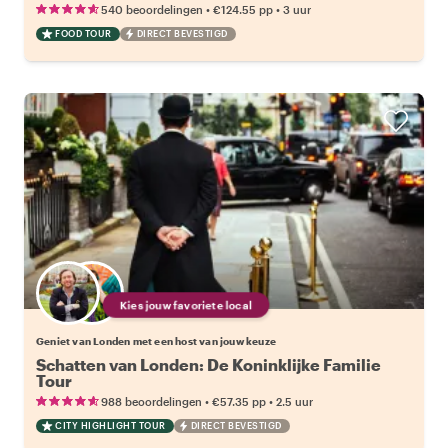
•
•
540 beoordelingen
€124.55
pp
3 uur
FOOD TOUR
DIRECT BEVESTIGD
Kies jouw favoriete local
Geniet van Londen met een host van jouw keuze
Schatten van Londen: De Koninklijke Familie
Tour
•
•
988 beoordelingen
€57.35
pp
2.5 uur
CITY HIGHLIGHT TOUR
DIRECT BEVESTIGD