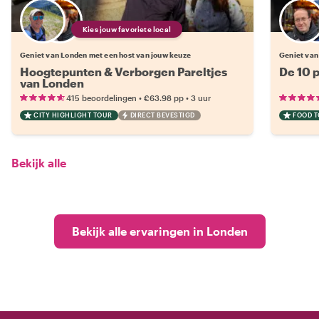
Kies jouw favoriete local
Geniet van Londen met een host van jouw keuze
Geniet van
Hoogtepunten & Verborgen Pareltjes
De 10 
van Londen
•
•
415 beoordelingen
€63.98
pp
3 uur
CITY HIGHLIGHT TOUR
DIRECT BEVESTIGD
FOOD 
Bekijk alle
Bekijk alle ervaringen in Londen