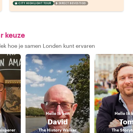
CITY HIGHLIGHT TOUR
DIRECT BEVESTIGD
r keuze
tdek hoe je samen Londen kunt ervaren
n
Hello
Ik ben
Hello
Ik 
David
To
isperer
The History Walker
The Storyt