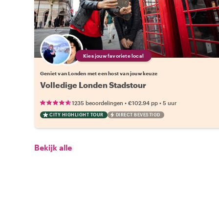
Kies jouw favoriete local
Geniet van Londen met een host van jouw keuze
Volledige Londen Stadstour
•
•
1235 beoordelingen
€102.94
pp
5 uur
CITY HIGHLIGHT TOUR
DIRECT BEVESTIGD
Bekijk alle