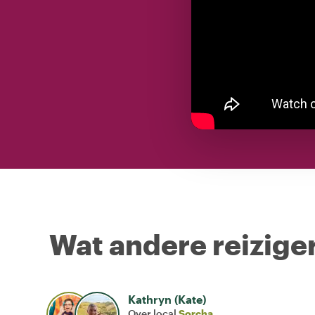
Wat andere reiziger
Kathryn (Kate)
Over local
Sorcha