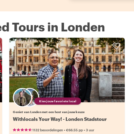
ed Tours in Londen
Kies jouw favoriete local
Geniet van Londen met een host van jouw keuze
Withlocals Your Way! - Londen Stadstour
•
•
1132 beoordelingen
€66.55
pp
3 uur