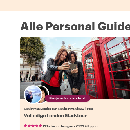
Alle Personal Guid
Kies jouw favoriete local
Geniet van Londen met een host van jouw keuze
Volledige Londen Stadstour
•
•
1235 beoordelingen
€102.94
pp
5 uur