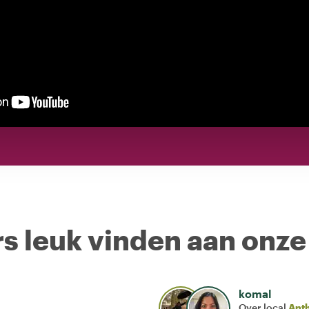
s leuk vinden aan onze
komal
Over local
Ant