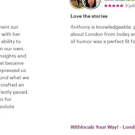
3 jul
Love the stories
ment our
Anthony is knowledgeable, pr
 with her
about London from today an
ability to
of humor was a perfect fit for
n our own.
insights and
hat became
mpressed us
ound what we
 crafted an
fectly paced.
r for
solute
.
Withlocals Your Way! - Lond