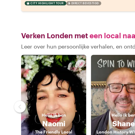
CITY HIGHLIGHT TOUR
DIRECT BEVESTIGD
Verken Londen met
een local naa
Leer over hun persoonlijke verhalen, en on
Hello
Ik ben
Hello
Ik be
Naomi
Shane
The Friendly Local
London History Wh