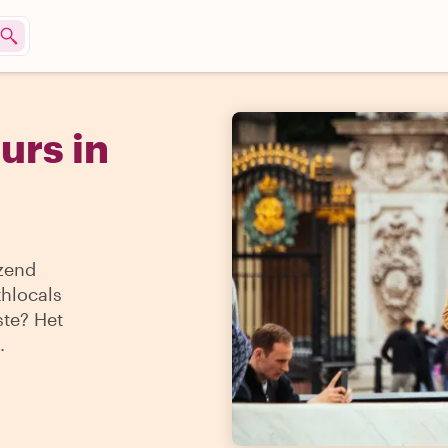
urs in
izend
thlocals
ste? Het
.